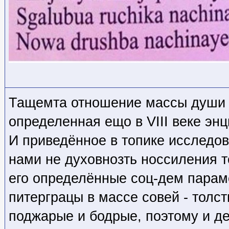
Тащемта отношение массы души к
определенная ещо в VIII веке эн
И приведённое в топике исследо
нами не духовнозть носсиления т
его определённые соц-дем параме
питерграцы в массе совей - толс
поджарые и бодрые, поэтому и дет