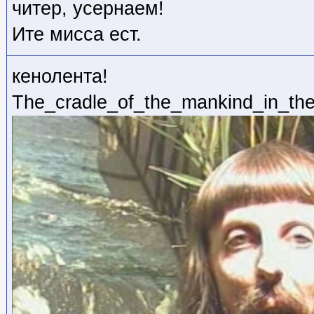
читер, усернаем!
Ите мисса ест.
кенолента!
The_cradle_of_the_mankind_in_the