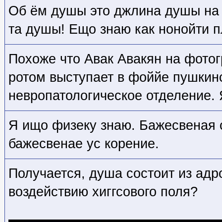
Об ём душы это джлина душы на
та душы! Ещо знаю как нонойти 
Похоже что Авак Авакян на фото
ротом выступает в фоййе пушкин
невропатологическое отделение. 
Я ищо физеку знаю. Бажесвеная 
бажесвенае ус корение.
Получается, душа состоит из адр
воздействию хиггсового поля?