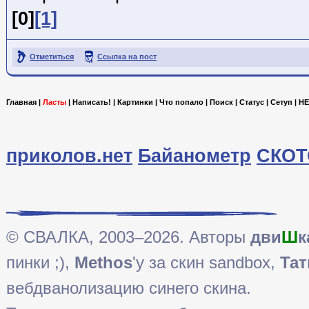
[0]
[1]
Отметиться
Ссылка на пост
Главная
|
Ласты
|
Написать!
|
Картинки
|
Что попало
|
Поиск
|
Статус
|
Сетуп
|
HE
приколов.нет
Байанометр
СКОТ
© СВАЛКА, 2003–2026. Авторы
дви
Ш
к
пинки ;),
Methos
'у за скин sandbox,
Тат
вебдванолизацию синего скина.