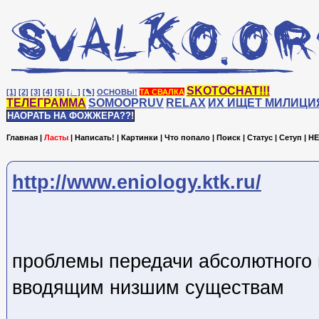
SKOTOCHAT!!!
[1]
[2]
[3]
[4]
[5]
[♩]
[✎]
ОСНОВЫ!
ТА СВАЛКА
ТЕЛЕГРАММА
SOMOOPRUV
RELAX
ИХ ИЩЕТ МИЛИЦИ
НАОРАТЬ НА ФОЖЖЕРА??!
Главная
|
Ласты
|
Написать!
|
Картинки
|
Что попало
|
Поиск
|
Статус
|
Сетуп
|
HE
http://www.eniology.ktk.ru/
проблемы передачи абсолютного 
вводящим низшим существам