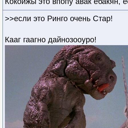
Кокойжы это впопу авак ебакян, е
>>если это Ринго очень Стар!
Кааг гаагно дайнозооуро!