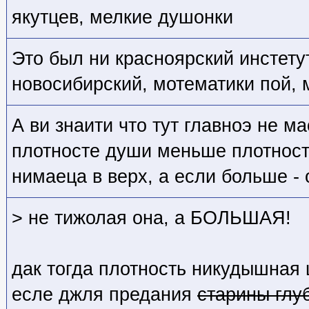
якутцев, мелкие душонки
Это был ни красноярский инстетут
новосибирский, мотематики пой, 
А ви знаити что тут главноэ не м
плотносте души меньше плотносте
нимаеца в верх, а если больше - о
> не тижолая она, а БОЛЬШАЯ!
дак тогда плотность никудышная
есле джля предания
старины глу