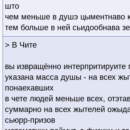
што
чем меньше в душэ цыментнаво 
тем больше в ней сьидообнава зе
> В Чите
вы извращённо интерпритируите
указана масса душы - на всех жы
понаехавших
в чете людей меньше всех, отэта
суммарно на всех жытелей ожыд
сьюрр-призов