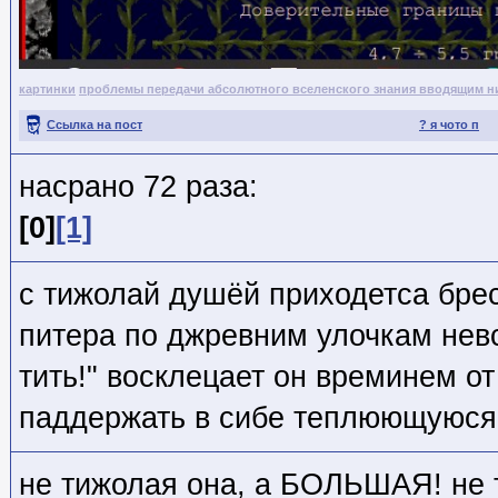
картинки
проблемы передачи абсолютного вселенского знания вводящим н
Ссылка на пост
? я чото п
насрано 72 раза:
[0]
[1]
с тижолай душёй приходетса бре
питера по джревним улочкам невск
тить!" восклецает он времинем о
паддержать в сибе теплюющуюся
не тижолая она, а БОЛЬШАЯ! не 