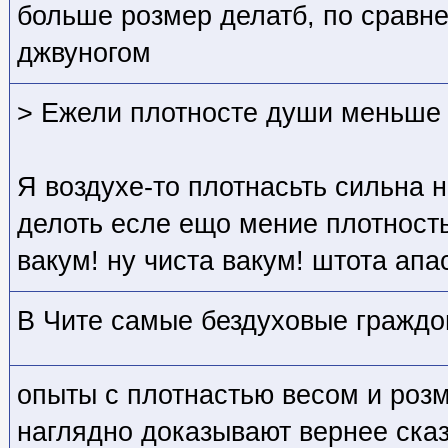
больше розмер делатб, по сравн
джвуногом
> Ежели плотносте души меньше 
Я воздухе-то плотнасьть сильна
делоть есле ещо мение плотность
вакум! ну чиста вакум! штота апа
В Чите самые бездуховые граждон
опыты с плотнастью весом и ро
наглядно доказывают вернее ска