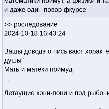
математики поймут, а физики и та
и даже один повор фкурсе
>> роследование
2024-10-18 16:43:24
Вашы доводэ о писывают хорактер
душы"
Мать и матеки поймуд
...
Летаущие кони-пони и под рыбон