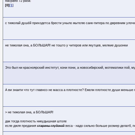
насрано 72 раза:
[0]
[1]
с тижолай душёй приходетса брести уныло жытелю санк-питера по джревним улочка
не тижолая она, а БОЛЬШАЯ! не тошто у читеров или якутцев, мелкие душонки
Это был ни красноярский инстетут, кони пони, а новосибирский, мотематики пой, м
А ви знаити что тут главноэ не масса а плотносте? Ежели плотносте души меньше пл
> не тижолая она, а БОЛЬШАЯ!
дак тогда плотность никудышная штоле
есле джля предания
старины глубокой
веса - надо сильно больше розмер делатб, 