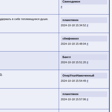
Свинодемон
#
паддержать в сибе теплюющуюся душю.
планетянен
2024-10-18 15:34:52
#
сбюфемхел
2024-10-18 15:48:04
#
Бангл
2024-10-18 15:51:20
#
Д).
ОперУпалНамоченный
2024-10-18 15:54:49
#
планетянен
2024-10-18 15:57:06
#