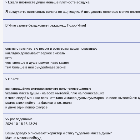
> Ежели плотносте души меньше плотносте воздуха
Я воздухе-то плотнасьть сильна не ащчющяю. А што делоть есле ещо мение плотно
В Чите самые бездуховые граждоне... Позор Чите!
опыты с плотнастью весом и розмерам душы показывают
наглядно доказывают вернее сказать
што
чем меньше в душэ цыментнаво камня
тем больше в ней сьидообнава зерна!
> В Чите
вы извращённо интерпритируите полученные данные
указана масса душы - на всех жытелей, плю на понаехавших
в чете людей меньше всех, отэтаво и масса душы суммарно на всех жытелей ожы
математики поймут, а физики и так знали
и даже один повор фкурсе
>> роследование
2024-10-18 16:43:24
Вашы доводэ о писывают хорактер и стику "удельне масса душы"
Мать и матеки поймуд