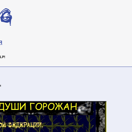
Я
LP!
м