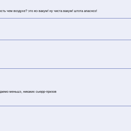
сть чем воздухе? это жэ вакум! ну чиста вакум! штота апасноэ!
даемо меньшэ, никаких сьюрр-призов