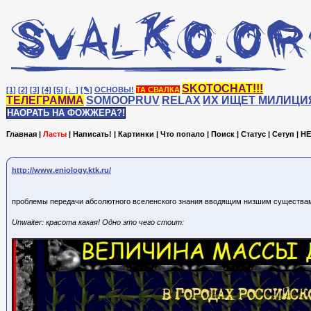
SKOTOCHAT!!!
[1]
[2]
[3]
[4]
[5]
[♩]
[✎]
ОСНОВЫ!
ТА СВАЛКА
ТЕЛЕГРАММА
SOMOOPRUV
RELAX
ИХ ИЩЕТ МИЛИЦИ
НАОРАТЬ НА ФОЖЖЕРА?!
Главная
|
Ласты
|
Написать!
|
Картинки
|
Что попало
|
Поиск
|
Статус
|
Сетуп
|
HE
http://www.eniology.ktk.ru/
проблемы передачи абсолютного вселенского знания вводящим низшим существа
Unwaiter: красота какая! Одно это чего стоит: