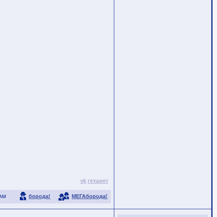
vk
гетшеет
борода!
МЕГАборода!
АМ