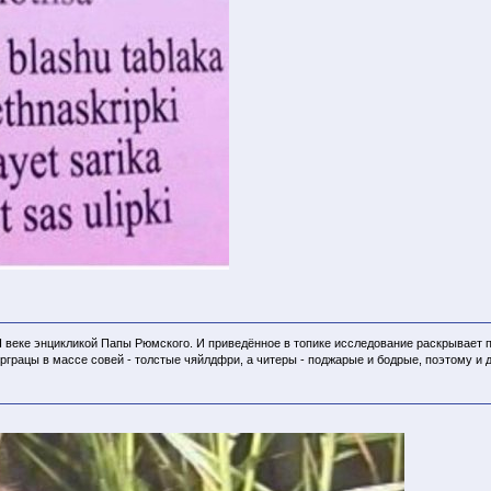
I веке энцикликой Папы Рюмского. И приведённое в топике исследование раскрывает 
рграцы в массе совей - толстые чяйлдфри, а читеры - поджарые и бодрые, поэтому и д