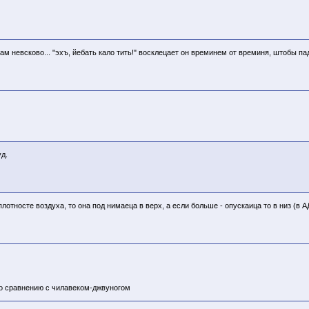
м невсково... "эхъ, йебать кало тить!" восклецает он времинем от времиня, штобы 
уд.
относте воздуха, то она под нимаеца в верх, а если больше - опускаица то в низ (в А
по сравнению с чилавеком-джвуногом