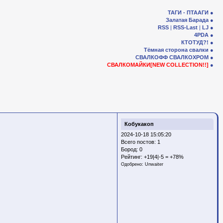
ТАГИ - ПТААГИ
Залатая Барада
RSS
|
RSS-Last
|
LJ
4PDA
КТОТУД?!
Тёмная сторона свалки
СВАЛКОФФ
СВАЛКОХРОМ
СВАЛКОМАЙКИ[NEW COLLECTION!!]
Кобукакоп
2024-10-18 15:05:20
Всего постов: 1
Бород:
0
Рейтинг:
+19|4|-5 = +78%
Одобрено:
Unwaiter