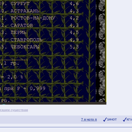
изшим существам
? я чото п
ЗАЧОТ
КГ/