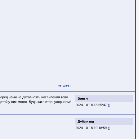
гетшеет
перед нами не духовнозть носсиления тово
Бангл
етей у них много. Будь как читер, усернаем!
2024-10-18 18:55:47
#
Дублизад
2024-10-18 19:18:59
#