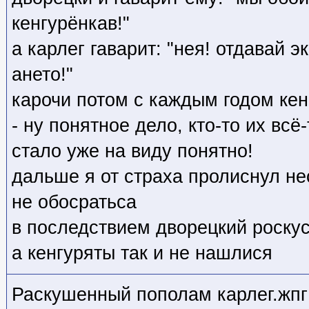
кенгурёнкав!"
а карлег гаварит: "нея! отдавай 
ането!"
карочи потом с каждым годом ке
- ну понятное дело, кто-то их всё
стало уже на виду понятно!
дальше я от страха пролиснул н
не обосратьса
в последствием дворецкий роскус
а кенгуряты так и не нашлися
Раскушенный пополам карлег.жпг