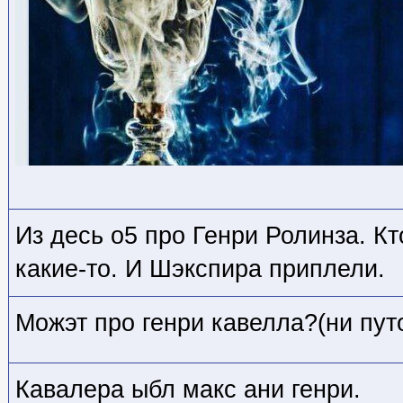
Из десь о5 про Генри Ролинза. Кт
какие-то. И Шэкспира приплели.
Можэт про генри кавелла?(ни пут
Кавалера ыбл макс ани генри.