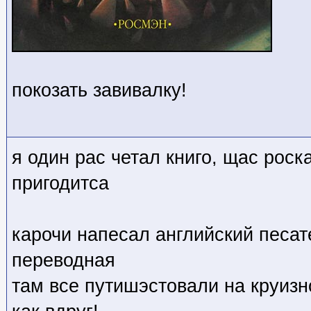
покозать завивалку!
я один рас четал книго, щас роск
пригодитса
карочи напесал английский песат
переводная
там все путишэстовали на круиз