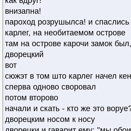
как вдруг!
внизапна!
пароход розрушылса! и спаслись 
карлег, на необитаемом острове
там на острове карочи замок был,
дворецкий
вот
сюжэт в том што карлег начел кен
сперва одново своровал
потом второво
начали и скать - кто же это воруе
дворецким носом к носу
дворецки и гаварит ему: "мы обои