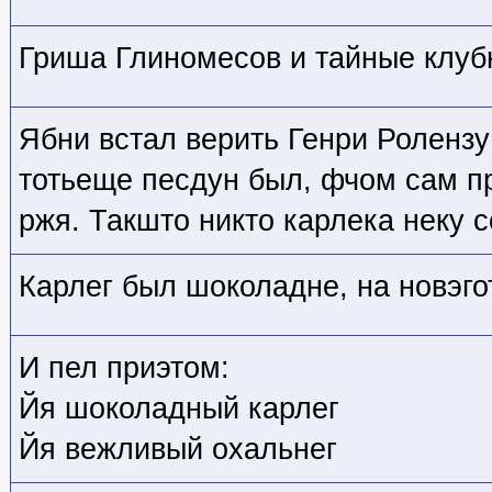
Гриша Глиномесов и тайные клуб
Ябни встал верить Генри Ролензу
тотьеще песдун был, фчом сам п
ржя. Такшто никто карлека неку с
Карлег был шоколадне, на новэго
И пел приэтом:
Йя шоколадный карлег
Йя вежливый охальнег