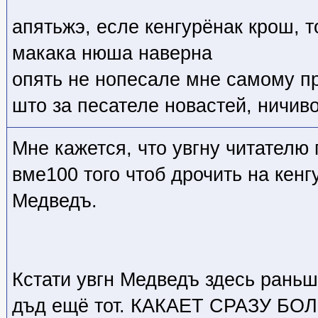
апятьжэ, есле кенгурёнак крош, 
макака нюша наверна
опять не нопесале мне самому п
што за песателе новастей, ничив
Мне кажется, что увгну читателю 
вме100 того чтоб дрочить на кенг
Медведъ.
Кстати увгн Медведъ здесь рань
дъд ещё тот. КАКАЕТ СРАЗУ 