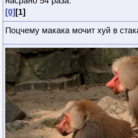
насрано 54 раза:
[0]
[1]
Поцчему макака мочит хуй в стак