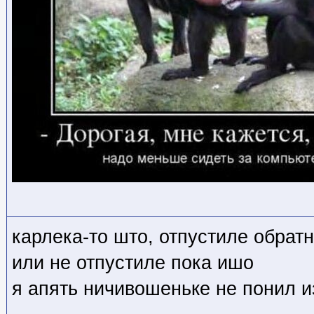
карлека-то што, отпустиле обратн
или не отпустиле пока ишо
я апять ничивошеньке не понил 