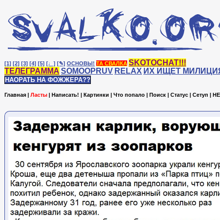
SKOTOCHAT!!!
[1]
[2]
[3]
[4]
[5]
[♩]
[✎]
ОСНОВЫ!
ТА СВАЛКА
ТЕЛЕГРАММА
SOMOOPRUV
RELAX
ИХ ИЩЕТ МИЛИЦИ
НАОРАТЬ НА ФОЖЖЕРА??
Главная
|
Ласты
|
Написать!
|
Картинки
|
Что попало
|
Поиск
|
Статус
|
Сетуп
|
HE