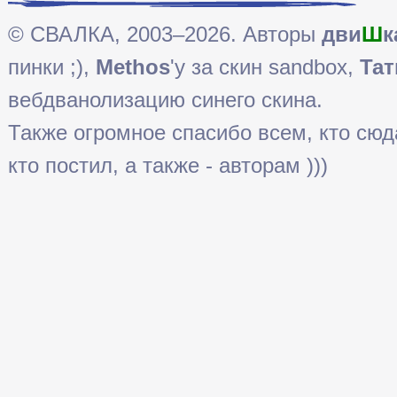
© СВАЛКА, 2003–2026. Авторы
дви
Ш
к
пинки ;),
Methos
'у за скин sandbox,
Тат
вебдванолизацию синего скина.
Также огромное спасибо всем, кто сюда 
кто постил, а также - авторам )))