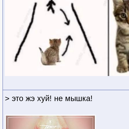
> это жэ хуй! не мышка!