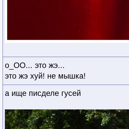
о_ОО... это жэ...
это жэ хуй! не мышка!
а ище писделе гусей