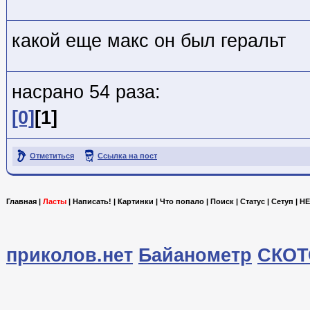
какой еще макс он был геральт
насрано 54 раза:
[0]
[1]
Отметиться
Ссылка на пост
Главная
|
Ласты
|
Написать!
|
Картинки
|
Что попало
|
Поиск
|
Статус
|
Сетуп
|
HE
приколов.нет
Байанометр
СКОТ