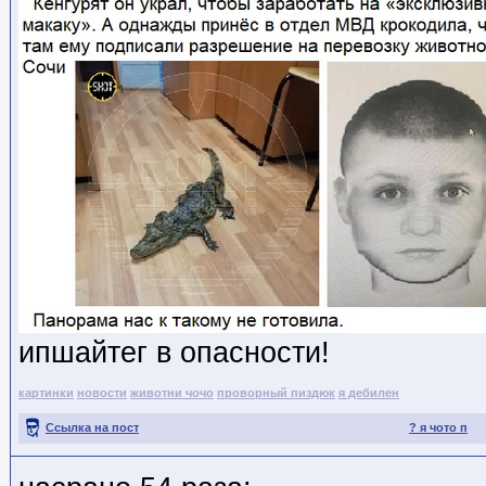
ипшайтег в опасности!
картинки
новости
животни чочо
проворный пиздюк
я дебилен
Ссылка на пост
? я чото п