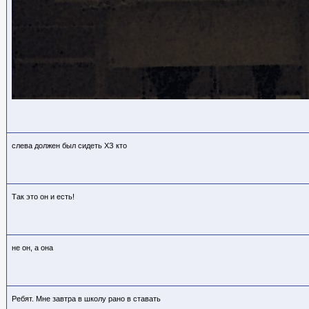
слева должен был сидеть ХЗ кто
Так это он и есть!
не он, а она
Ребят. Мне завтра в школу рано в ставать