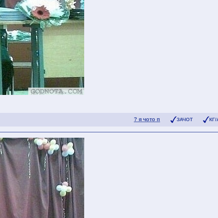
? я чото п
ЗАЧОТ
КГ/