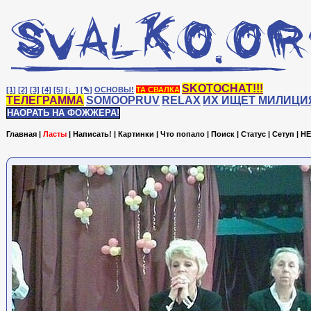
SKOTOCHAT!!!
[1]
[2]
[3]
[4]
[5]
[♩]
[✎]
ОСНОВЫ!
ТА СВАЛКА
ТЕЛЕГРАММА
SOMOOPRUV
RELAX
ИХ ИЩЕТ МИЛИЦИ
НАОРАТЬ НА ФОЖЖЕРА!
Главная
|
Ласты
|
Написать!
|
Картинки
|
Что попало
|
Поиск
|
Статус
|
Сетуп
|
HE