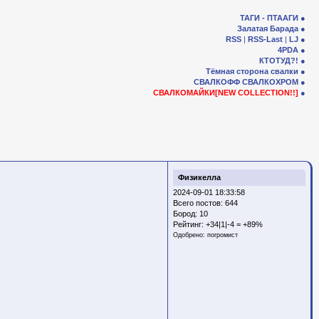
ТАГИ - ПТААГИ
Залатая Барада
RSS
|
RSS-Last
|
LJ
4PDA
КТОТУД?!
Тёмная сторона свалки
СВАЛКОФФ
СВАЛКОХРОМ
СВАЛКОМАЙКИ[NEW COLLECTION!!]
Физикелла
2024-09-01 18:33:58
Всего постов: 644
Бород:
10
Рейтинг:
+34|1|-4 = +89%
Одобрено:
погромист