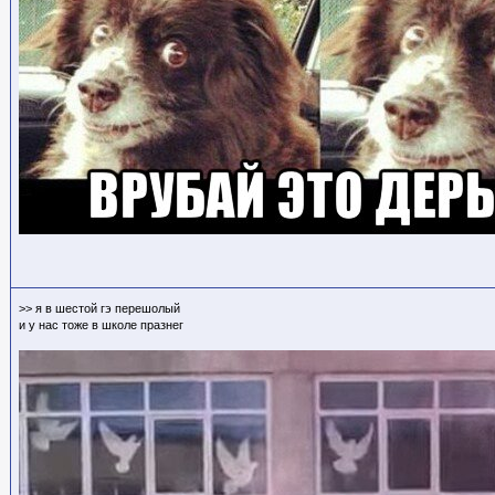
>> я в шестой гэ перешолый
и у нас тоже в школе празнег