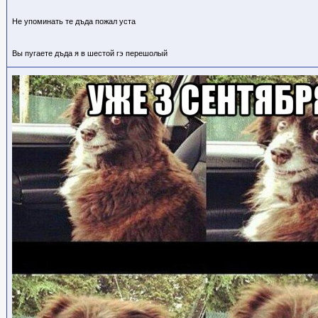
Не упоминать те дъда пожал уста
Вы пугаете дъда я в шестой гэ перешолый