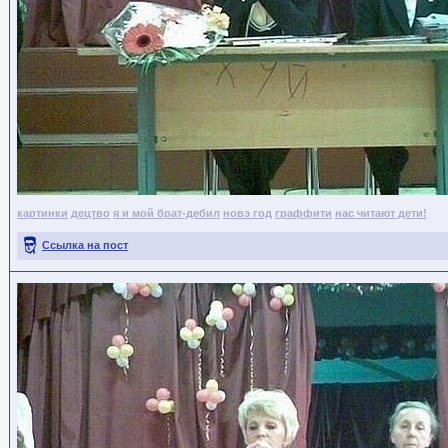
картинки
децтво
я и мой брат-дебил
новэ год
граффити
нас читают дети!
Ссылка на пост