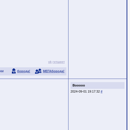
vk
гетшеет
борода!
МЕГАборода!
АМ
Booooo
2024-09-01 19:17:32
#