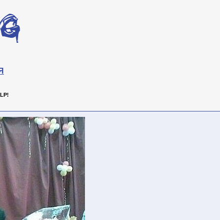
Я
LP!