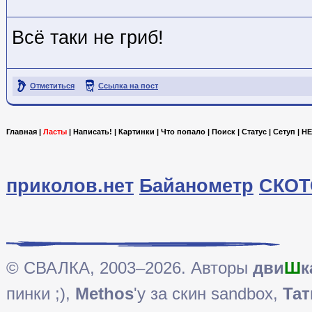
Всё таки не гриб!
Отметиться
Ссылка на пост
Главная
|
Ласты
|
Написать!
|
Картинки
|
Что попало
|
Поиск
|
Статус
|
Сетуп
|
HE
приколов.нет
Байанометр
СКОТ
© СВАЛКА, 2003–2026. Авторы
дви
Ш
к
пинки ;),
Methos
'у за скин sandbox,
Тат