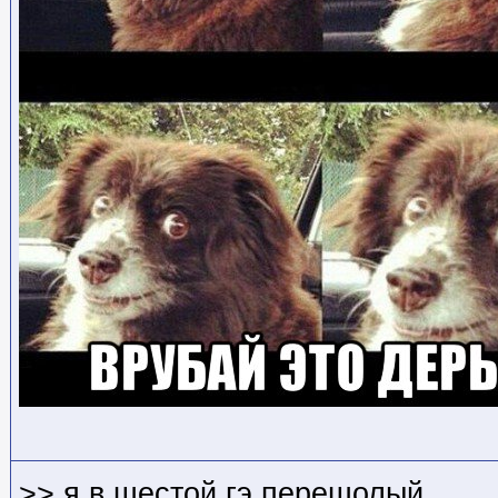
>> я в шестой гэ перешолый