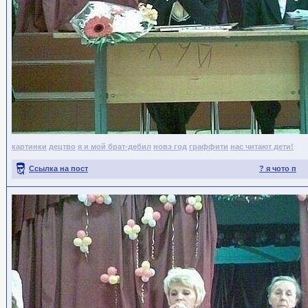
картинки
децтво
я и мой брат-дебил
новэ год
граффити
нас читают дети!
Ссылка на пост
? я чото п