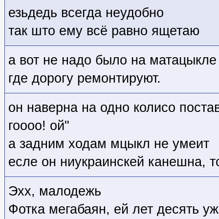
езьдедь всегда неудобно
так што ему всё равно ящетаю
а вот не надо было на матацыкле
где дорогу ремонтируют.
он наверна на одно колисо постав
гоооо! ой"
а задним ходам мцыкл не умеит
есле он ниукраинскей канешна, т
Эхх, малодежь
Фотка мегабаян, ей лет десять уж