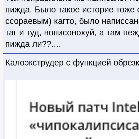
пижда. Было такое историе тоже 
ссораевым) кагто, было написсано
таг и туд, нописонохуй, а там пежд
пижда ли??....
Калоэкструдер с функцией обрез