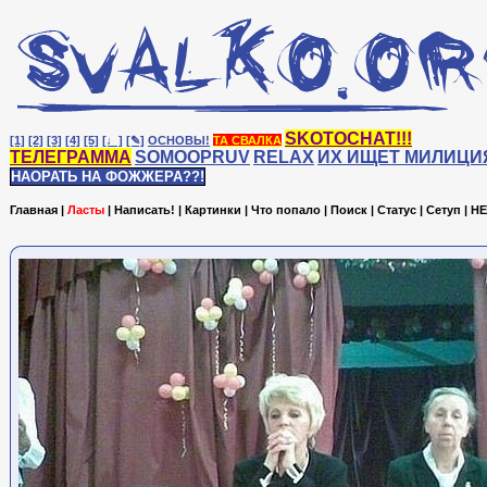
SKOTOCHAT!!!
[1]
[2]
[3]
[4]
[5]
[♩]
[✎]
ОСНОВЫ!
ТА СВАЛКА
ТЕЛЕГРАММА
SOMOOPRUV
RELAX
ИХ ИЩЕТ МИЛИЦИ
НАОРАТЬ НА ФОЖЖЕРА??!
Главная
|
Ласты
|
Написать!
|
Картинки
|
Что попало
|
Поиск
|
Статус
|
Сетуп
|
HE