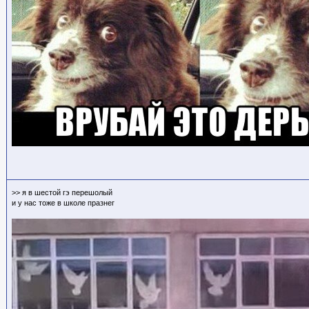
>> я в шестой гэ перешолый
и у нас тоже в школе празнег