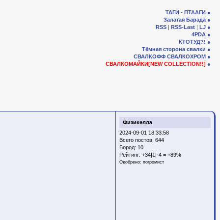
ТАГИ - ПТААГИ
Залатая Барада
RSS
|
RSS-Last
|
LJ
4PDA
КТОТУД?!
Тёмная сторона свалки
СВАЛКОФФ
СВАЛКОХРОМ
СВАЛКОМАЙКИ[NEW COLLECTION!!]
Физикелла
2024-09-01 18:33:58
Всего постов: 644
Бород:
10
Рейтинг:
+34|1|-4 = +89%
Одобрено:
погромист