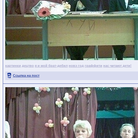
картинки
децтво
я и мой брат-дебил
новэ год
граффити
нас читают дети!
Ссылка на пост