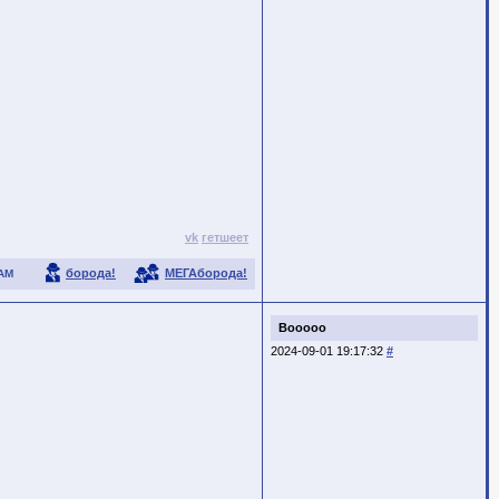
vk
гетшеет
борода!
МЕГАборода!
АМ
Booooo
2024-09-01 19:17:32
#