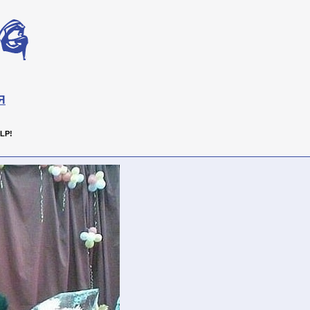
Я
LP!