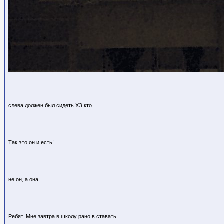
слева должен был сидеть ХЗ кто
Так это он и есть!
не он, а она
Ребят. Мне завтра в школу рано в ставать