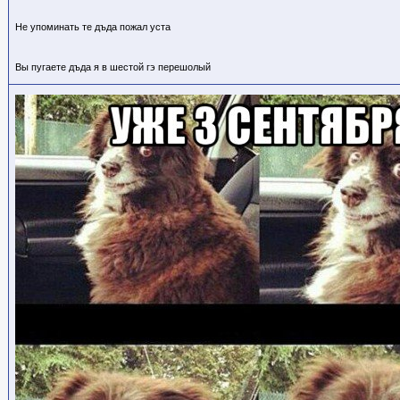
Не упоминать те дъда пожал уста
Вы пугаете дъда я в шестой гэ перешолый