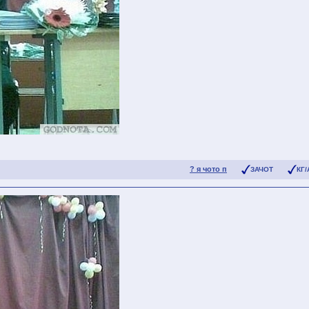
? я чото п
ЗАЧОТ
КГ/