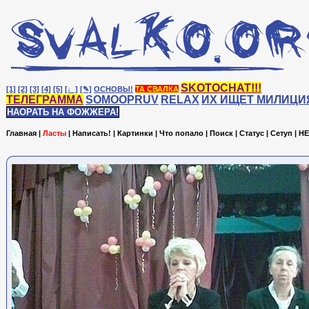
SKOTOCHAT!!!
[1]
[2]
[3]
[4]
[5]
[♩]
[✎]
ОСНОВЫ!
ТА СВАЛКА
ТЕЛЕГРАММА
SOMOOPRUV
RELAX
ИХ ИЩЕТ МИЛИЦИ
НАОРАТЬ НА ФОЖЖЕРА!
Главная
|
Ласты
|
Написать!
|
Картинки
|
Что попало
|
Поиск
|
Статус
|
Сетуп
|
HE