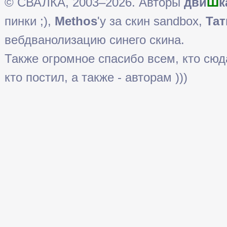
© СВАЛКА, 2003–2026. Авторы
дви
Ш
к
пинки ;),
Methos
'у за скин sandbox,
Тат
вебдванолизацию синего скина.
Также огромное спасибо всем, кто сюда 
кто постил, а также - авторам )))