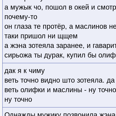
а мужык чо, пошол в окей и смот
почему-то
он глаза те протёр, а маслинов н
таки пришол ни щщем
а жэна зотеяла заранее, и гавари
сирьожа ты дурак, купил бы олиф
дак я к чиму
веть точно видно што зотеяла. да
веть олифки и маслины - ну точн
ну точно
Однажды мужику позвонила жэна и