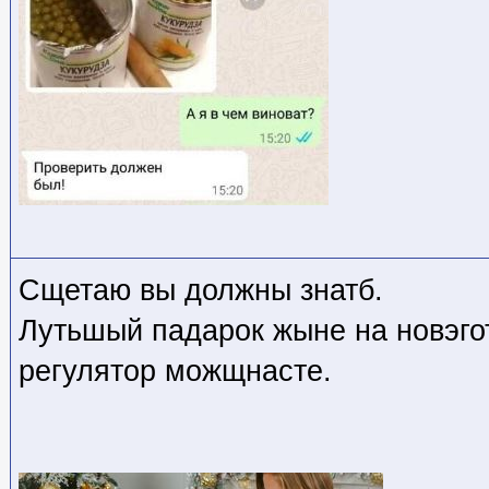
Сщетаю вы должны знатб.
Лутьшый падарок жыне на новэгот
регулятор можщнасте.