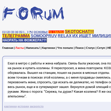
SKOTOCHAT!!!
[1]
[2]
[3]
[4]
[5]
[♩]
[✎]
ОСНОВЫ!
ТА СВАЛКА
ТЕЛЕГРАММА
SOMOOPRUV
RELAX
ИХ ИЩЕТ МИЛИЦИ
НАОРАТЬ НА ФОЖЖЕРА??!
Главная
|
Ласты
|
Написать!
|
Картинки
|
Что попало
|
Поиск
|
Статус
|
Сетуп
|
HE
картинки
истории
засропсто