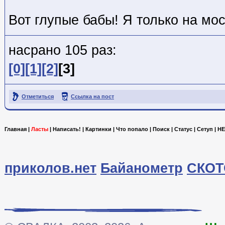
Вот глупые бабы! Я только на мо
насрано 105 раз:
[0]
[1]
[2]
[3]
Отметиться
Ссылка на пост
Главная
|
Ласты
|
Написать!
|
Картинки
|
Что попало
|
Поиск
|
Статус
|
Сетуп
|
HE
приколов.нет
Байанометр
СКОТ