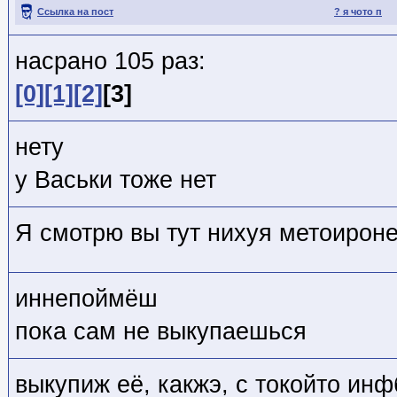
Ссылка на пост
? я чото п
насрано 105 раз:
[0]
[1]
[2]
[3]
нету
у Васьки тоже нет
Я смотрю вы тут нихуя метоирон
иннепоймёш
пока сам не выкупаешься
выкупиж её, какжэ, с токойто ин