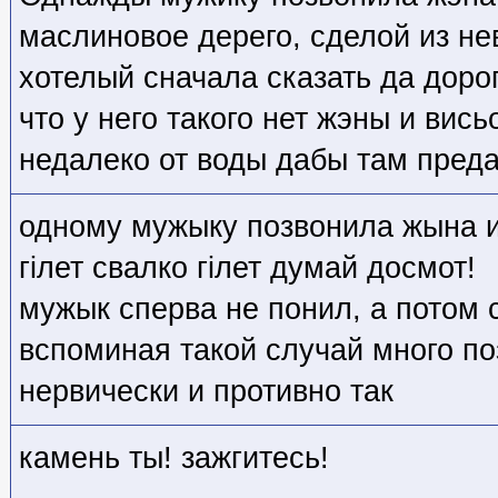
маслиновое дерего, сделой из не
хотелый сначала сказать да доро
что у него такого нет жэны и вис
недалеко от воды дабы там преда
одному мужыку позвонила жына и
гiлет свалко гiлет думай досмот!
мужык сперва не понил, а потом с
вспоминая такой случай много по
нервически и противно так
камень ты! зажгитесь!