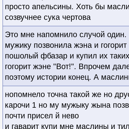
просто апельсины. Хоть бы масли
созвучнее сука чертова
Это мне напомнило случой один
мужику позвонила жэна и гогорит
пошолый фбазар и купил их таких
гогорит жэне "Вот!". Впрочем дал
поэтому истории конец. А масли
нопомнело точна такой же но дру
карочи 1 но му мужыку жына поз
почти присел й нево
и гаварит купи мне маслины и ти