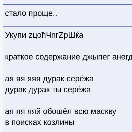
стало проще..
Укупи zцоћЧnгZрШќa
краткое содержание джыпег анегд
ая яя яяя дурак серёжа
дурак дурак ты серёжа
ая яя яяй обошёл всю маскву
в поисках козлины