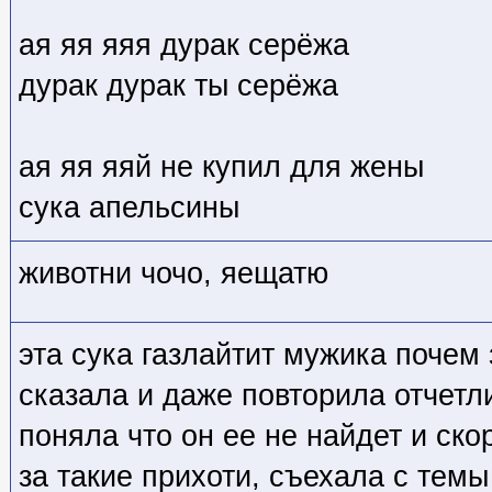
ая яя яяя дурак серёжа
дурак дурак ты серёжа
ая яя яяй не купил для жены
сука апельсины
животни чочо, яещатю
эта сука газлайтит мужика почем 
сказала и даже повторила отчетл
поняла что он ее не найдет и ско
за такие прихоти, съехала с темы