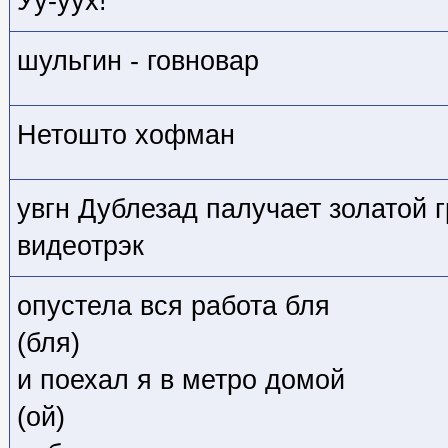
Уу-уух!
шульгин - говновар
Нетошто хофман
увгн Дублезад палучает золатой
видеотрэк
опустела вся работа бля
(бля)
и поехал я в метро домой
(ой)