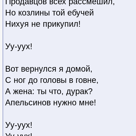
Продавцов всех рассмешил,
Но козлины той ебучей
Нихуя не прикупил!
Уу-уух!
Вот вернулся я домой,
С ног до головы в говне,
А жена: ты что, дурак?
Апельсинов нужно мне!
Уу-уух!