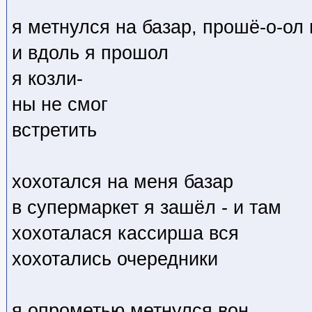
я метнулся на базар, прошё-о-ол
и вдоль я прошол
я козли-
ны не смог
встретить
хохотался на меня базар
в супермаркет я зашёл - и там
хохоталася кассирша вся
хохотались очередники
я опрометью метнулся вон