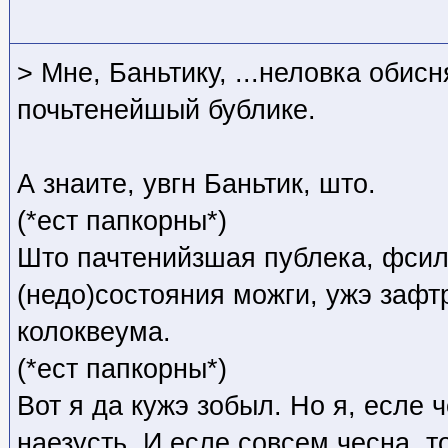
> Мне, Баньтику, ...неловка обисн
почьтенейшый бублике.
А знаите, увгн Баньтик, што.
(*ест папкорны*)
Што пачтенийзшая публека, фсил
(недо)состояния можги, ужэ зафт
колоквеума.
(*ест папкорны*)
Вот я да кужэ зобыл. Но я, есле 
наезусть. И есле совсем чесна, т