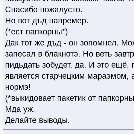
Спасибо пожалусто.
Но вот дъд напремер.
(*ест папкорны*)
Дак тот же дъд - он зопомнел. Мо
запесал в блакнотэ. Но веть завтр
пидьдать зобудет, да. И это ещё,
является старчецким мараэмом, 
нормэ!
(*выкидовает пакетик от папкорны
Мда уж.
Делайте выводы.