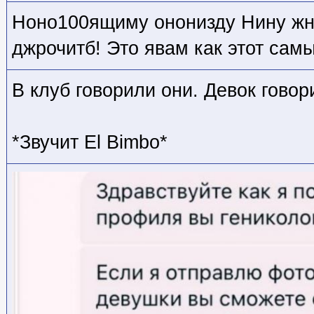
Ноно100ящиму ононизду Нину жн
джрочитб! Это явам как этот сам
В клуб говорили они. Девок говор
*Звучит El Bimbo*