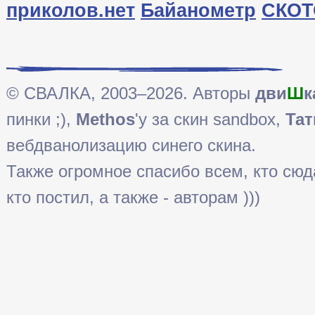
приколов.нет
Байанометр
СКОТ
© СВАЛКА, 2003–2026. Авторы
дви
Ш
к
пинки ;),
Methos
'у за скин sandbox,
Тат
вебдванолизацию синего скина.
Также огромное спасибо всем, кто сюда 
кто постил, а также - авторам )))