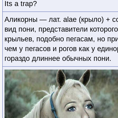
Its a trap?
Аликорны — лат. alae (крыло) + c
вид пони, представители которог
крыльев, подобно пегасам, но п
чем у пегасов и рогов как у едино
гораздо длиннее обычных пони.