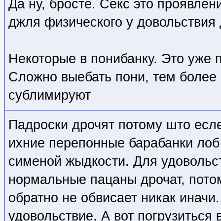
Да ну, бросте. Секс это проявлен
джля физического у довольствия 
Некоторые в понибанку. Это уже 
Сложно выебать пони, тем более 
сублимируют
Падроски дрочят потому што есле
ихние перепонные барабанки лоб 
сименой жыдкости. Для удовольс
нормальные пацаны дрочат, потом
обратно не обвисает никак иначи.
удовольствие. А вот погрузиться