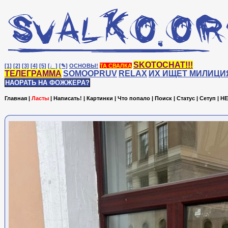
SKOTOCHAT!!!
[1]
[2]
[3]
[4]
[5]
[♩]
[✎]
ОСНОВЫ!
ТА СВАЛКА
ТЕЛЕГРАММА
SOMOOPRUV
RELAX
ИХ ИЩЕТ МИЛИЦИ
НАОРАТЬ НА ФОЖЖЕРА?
Главная
|
Ласты
|
Написать!
|
Картинки
|
Что попало
|
Поиск
|
Статус
|
Сетуп
|
HE