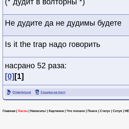
(* дудит в волторны *)
Не дудите да не дудимы будете
Is it the trap надо говорить
насрано 52 раза:
[0]
[1]
Отметиться
Ссылка на пост
Главная
|
Ласты
|
Написать!
|
Картинки
|
Что попало
|
Поиск
|
Статус
|
Сетуп
|
HE