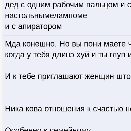
дед с одним рабочим пальцом и 
настольнымелампоме
и с апиратором
Мда конешно. Но вы пони маете ч
когда у тебя длинэ хуй и ты глуп 
И к тебе приглашают женщин што
Ника кова отношения к счастью 
Особенно к семейному