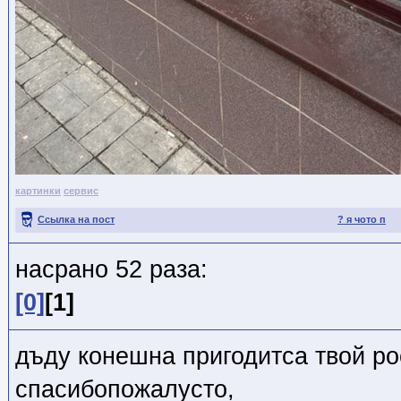
картинки
сервис
Ссылка на пост
? я чото п
насрано 52 раза:
[0]
[1]
дъду конешна пригодитса твой рос
спасибопожалусто,