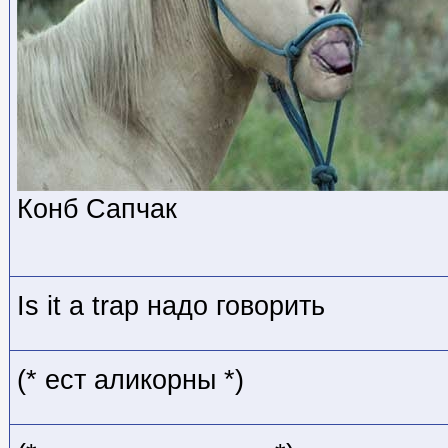
Конб Сапчак
Is it a trap надо говорить
(* ест аликорны *)