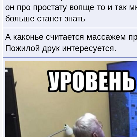
он про простату вопще-то и так м
больше станет знать
А каконье считается массажем п
Пожилой друк интересуется.