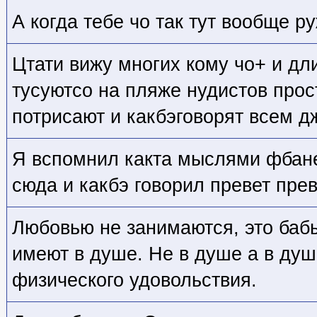
А когда тебе чо так тут вообще р
Цтати вижу многих кому чо+ и дл
тусуютсо на пляже нудистов прос
потрисают и какбэговорят всем дж
Я вспомнил какта мыслями фбане 
сюда и какбэ говорил превет пре
Любовью не занимаются, это баб
имеют в душе. Не в душе а в душ
физического удовольствия.