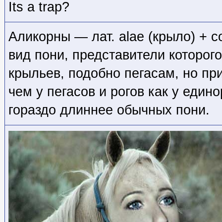
Its a trap?
Аликорны — лат. alae (крыло) + c
вид пони, представители которог
крыльев, подобно пегасам, но п
чем у пегасов и рогов как у едино
гораздо длиннее обычных пони.