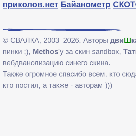
приколов.нет
Байанометр
СКОТ
© СВАЛКА, 2003–2026. Авторы
дви
Ш
к
пинки ;),
Methos
'у за скин sandbox,
Тат
вебдванолизацию синего скина.
Также огромное спасибо всем, кто сюда 
кто постил, а также - авторам )))