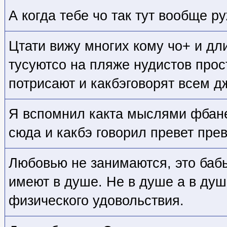
А когда тебе чо так тут вообще р
Цтати вижу многих кому чо+ и дл
тусуютсо на пляже нудистов прос
потрисают и какбэговорят всем дж
Я вспомнил какта мыслями фбане 
сюда и какбэ говорил превет пре
Любовью не занимаются, это баб
имеют в душе. Не в душе а в душ
физического удовольствия.