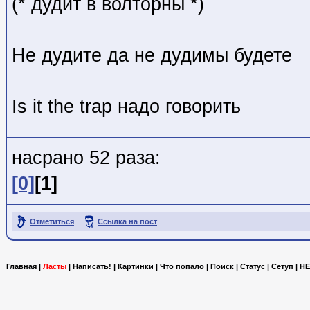
(* дудит в волторны *)
Не дудите да не дудимы будете
Is it the trap надо говорить
насрано 52 раза:
[0]
[1]
Отметиться
Ссылка на пост
Главная
|
Ласты
|
Написать!
|
Картинки
|
Что попало
|
Поиск
|
Статус
|
Сетуп
|
HE