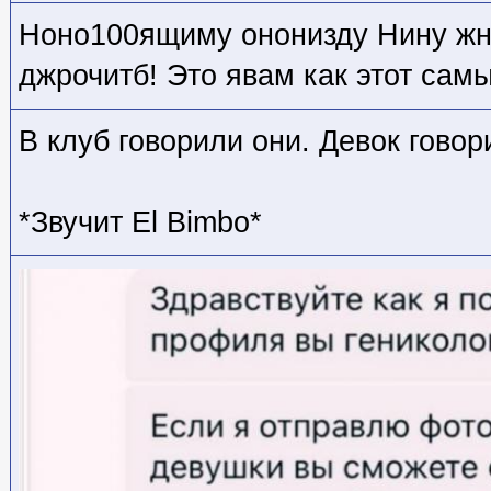
Ноно100ящиму ононизду Нину жн
джрочитб! Это явам как этот сам
В клуб говорили они. Девок говор
*Звучит El Bimbo*