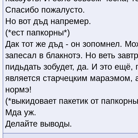
Спасибо пожалусто.
Но вот дъд напремер.
(*ест папкорны*)
Дак тот же дъд - он зопомнел. Мо
запесал в блакнотэ. Но веть завтр
пидьдать зобудет, да. И это ещё,
является старчецким мараэмом, 
нормэ!
(*выкидовает пакетик от папкорны
Мда уж.
Делайте выводы.