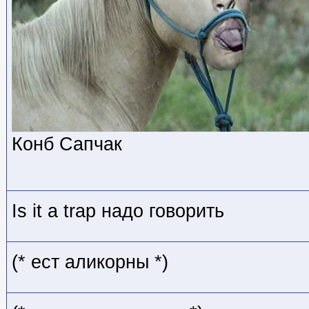
Конб Сапчак
Is it a trap надо говорить
(* ест аликорны *)