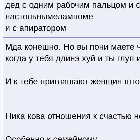
дед с одним рабочим пальцом и 
настольнымелампоме
и с апиратором
Мда конешно. Но вы пони маете ч
когда у тебя длинэ хуй и ты глуп 
И к тебе приглашают женщин што
Ника кова отношения к счастью 
Особенно к семейному