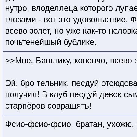
нутро, влоделлеца которого лупа
глозами - вот это удовольствие. Ф
всево золет, но уже как-то нелов
почьтенейшый бублике.
>>Мне, Баньтику, коненчо, всево 
Эй, бро тельник, песдуй отсюдов
получил! В клуб песдуй девок сым
старпёров совращять!
Фсио-фсио-фсио, братан, ухожю,