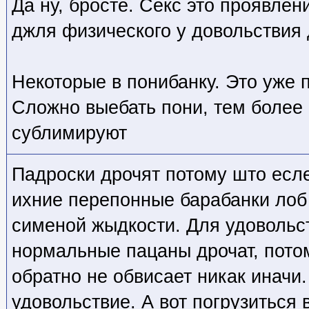
Да ну, бросте. Секс это проявлен
джля физического у довольствия 
Некоторые в понибанку. Это уже 
Сложно выебать пони, тем более 
сублимируют
Падроски дрочят потому што есле
ихние перепонные барабанки лоб 
сименой жыдкости. Для удовольс
нормальные пацаны дрочат, потом
обратно не обвисает никак иначи.
удовольствие. А вот погрузиться