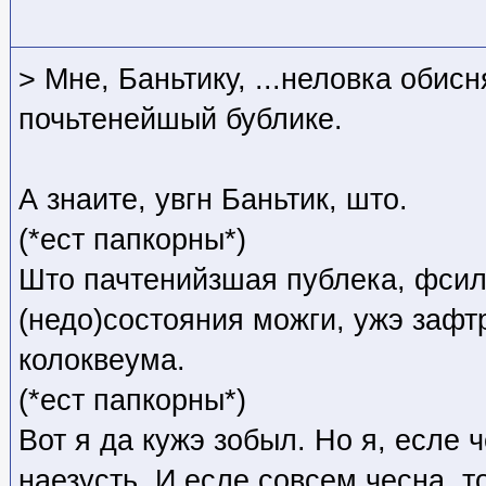
> Мне, Баньтику, ...неловка обисн
почьтенейшый бублике.
А знаите, увгн Баньтик, што.
(*ест папкорны*)
Што пачтенийзшая публека, фсил
(недо)состояния можги, ужэ зафт
колоквеума.
(*ест папкорны*)
Вот я да кужэ зобыл. Но я, есле 
наезусть. И есле совсем чесна, т