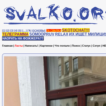
SKOTOCHAT!!!
[1]
[2]
[3]
[4]
[5]
[♩]
[✎]
ОСНОВЫ!
ТА СВАЛКА
ТЕЛЕГРАММА
SOMOOPRUV
RELAX
ИХ ИЩЕТ МИЛИЦИ
НАОРАТЬ НА ФОЖЖЕРА??
Главная
|
Ласты
|
Написать!
|
Картинки
|
Что попало
|
Поиск
|
Статус
|
Сетуп
|
HE