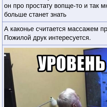
он про простату вопще-то и так м
больше станет знать
А каконье считается массажем п
Пожилой друк интересуется.