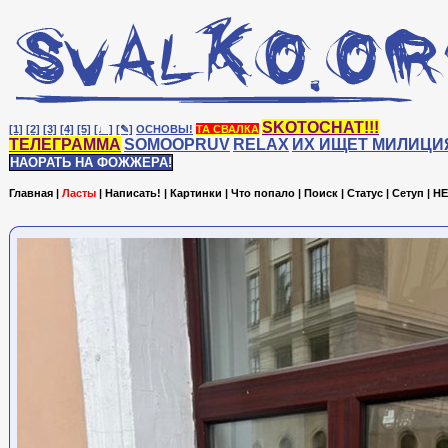
SKOTOCHAT!!!
[1]
[2]
[3]
[4]
[5]
[♩]
[✎]
ОСНОВЫ!
ТА СВАЛКА
ТЕЛЕГРАММА
SOMOOPRUV
RELAX
ИХ ИЩЕТ МИЛИЦИ
НАОРАТЬ НА ФОЖЖЕРА!
Главная
|
Ласты
|
Написать!
|
Картинки
|
Что попало
|
Поиск
|
Статус
|
Сетуп
|
HE