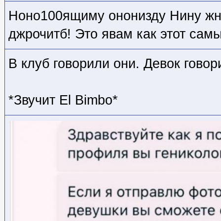
Ноно100ящиму ононизду Нину жн
джрочитб! Это явам как этот сам
В клуб говорили они. Девок говор
*Звучит El Bimbo*