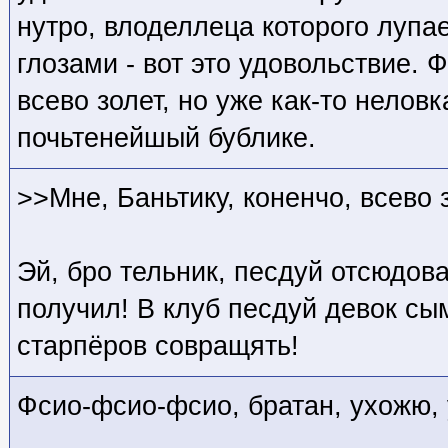
нутро, влоделлеца которого лупа
глозами - вот это удовольствие. Ф
всево золет, но уже как-то нелов
почьтенейшый бублике.
>>Мне, Баньтику, коненчо, всево 
Эй, бро тельник, песдуй отсюдов
получил! В клуб песдуй девок сым
старпёров совращять!
Фсио-фсио-фсио, братан, ухожю,