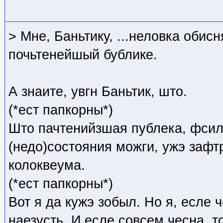
> Мне, Баньтику, ...неловка обисн
почьтенейшый бублике.
А знаите, увгн Баньтик, што.
(*ест папкорны*)
Што пачтенийзшая публека, фсил
(недо)состояния можги, ужэ зафт
колоквеума.
(*ест папкорны*)
Вот я да кужэ зобыл. Но я, есле 
наезусть. И есле совсем чесна, т