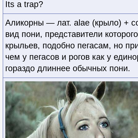
Its a trap?
Аликорны — лат. alae (крыло) + c
вид пони, представители которог
крыльев, подобно пегасам, но п
чем у пегасов и рогов как у едино
гораздо длиннее обычных пони.