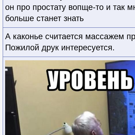
он про простату вопще-то и так м
больше станет знать
А каконье считается массажем п
Пожилой друк интересуется.