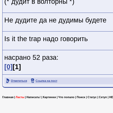
(* дудит в волторны *)
Не дудите да не дудимы будете
Is it the trap надо говорить
насрано 52 раза:
[0]
[1]
Отметиться
Ссылка на пост
Главная
|
Ласты
|
Написать!
|
Картинки
|
Что попало
|
Поиск
|
Статус
|
Сетуп
|
HE