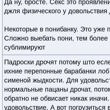
Да ну, бросте. Секс это проявлен
джля физического у довольствия 
Некоторые в понибанку. Это уже 
Сложно выебать пони, тем более 
сублимируют
Падроски дрочят потому што есле
ихние перепонные барабанки лоб 
сименой жыдкости. Для удовольс
нормальные пацаны дрочат, потом
обратно не обвисает никак иначи.
удовольствие. А вот погрузиться