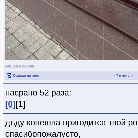
картинки
сервис
Ссылка на пост
? я чото п
насрано 52 раза:
[0]
[1]
дъду конешна пригодитса твой рос
спасибопожалусто,