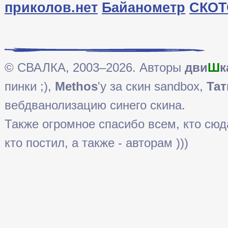
приколов.нет
Байанометр
СКОТ
© СВАЛКА, 2003–2026. Авторы
дви
Ш
к
пинки ;),
Methos
'у за скин sandbox,
Тат
вебдванолизацию синего скина.
Также огромное спасибо всем, кто сюда 
кто постил, а также - авторам )))