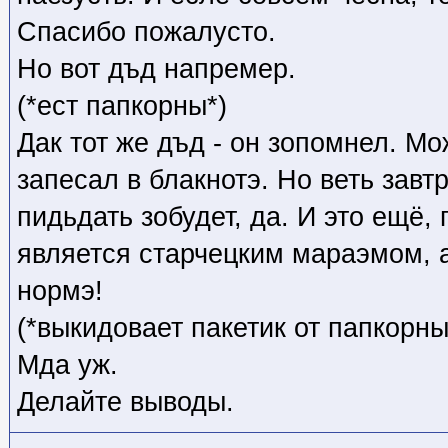
Спасибо пожалусто.
Но вот дъд напремер.
(*ест папкорны*)
Дак тот же дъд - он зопомнел. Мо
запесал в блакнотэ. Но веть завтр
пидьдать зобудет, да. И это ещё,
является старчецким мараэмом, 
нормэ!
(*выкидовает пакетик от папкорны
Мда уж.
Делайте выводы.