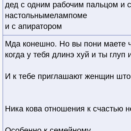
дед с одним рабочим пальцом и 
настольнымелампоме
и с апиратором
Мда конешно. Но вы пони маете ч
когда у тебя длинэ хуй и ты глуп 
И к тебе приглашают женщин што
Ника кова отношения к счастью 
Особенно к семейному