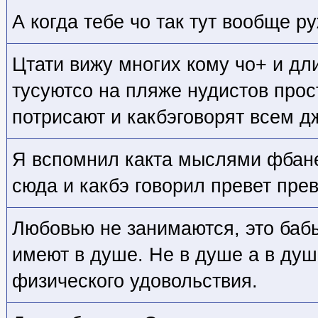
А когда тебе чо так тут вообще р
Цтати вижу многих кому чо+ и дл
тусуютсо на пляже нудистов прос
потрисают и какбэговорят всем дж
Я вспомнил какта мыслями фбане 
сюда и какбэ говорил превет пре
Любовью не занимаются, это баб
имеют в душе. Не в душе а в душ
физического удовольствия.