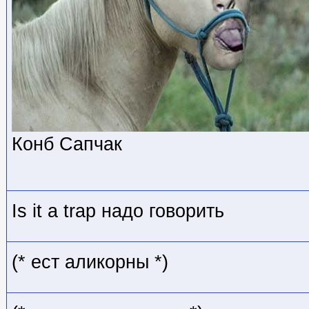
Конб Сапчак
Is it a trap надо говорить
(* ест аликорны *)