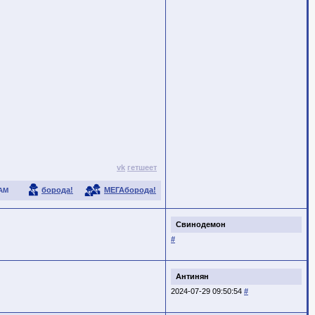
vk
гетшеет
борода!
МЕГАборода!
АМ
Свинодемон
#
Антинян
2024-07-29 09:50:54
#