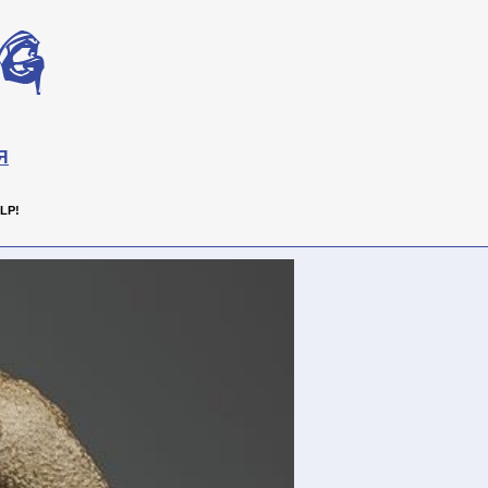
Я
LP!