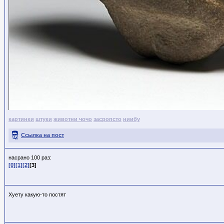
картинки
штуки
животни чочо
засропсто
ниибу
Ссылка на пост
насрано 100 раз:
[0]
[1]
[2]
[3]
Хуету какую-то постят