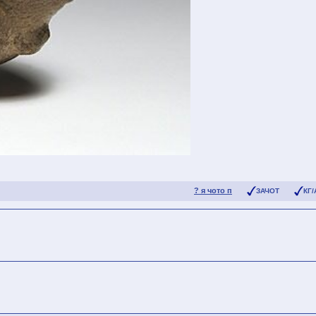
? я чото п
ЗАЧОТ
КГ/