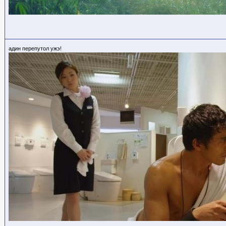
адин перепутол ужэ!