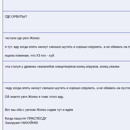
ГДЕ ОРВУПЫ?
>кстати где увгн Жопко
я тут. жду когда опять начнут смешно шутить и хорошо опрувить. а не обижать на 
ещена поминаю, что ХЗ кто
- хуй
эта статуя у древних свалкоебов олицетворяла конец опрувов, конец свалки
>жду когда опять начнут смешно шутить и хорошо опрувить. а не обижать на пусто
Ой знаете увгн Жопко я тоже этого жду.
Вот мы оба с увгном Жопко сидим тут и ждём
Когда пашутят ПРАСПЕСДУ
Заопрувят НИХУЙНЮ