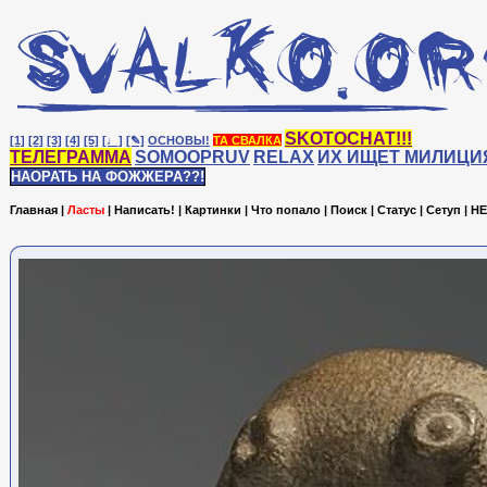
SKOTOCHAT!!!
[1]
[2]
[3]
[4]
[5]
[♩]
[✎]
ОСНОВЫ!
ТА СВАЛКА
ТЕЛЕГРАММА
SOMOOPRUV
RELAX
ИХ ИЩЕТ МИЛИЦИ
НАОРАТЬ НА ФОЖЖЕРА??!
Главная
|
Ласты
|
Написать!
|
Картинки
|
Что попало
|
Поиск
|
Статус
|
Сетуп
|
HE