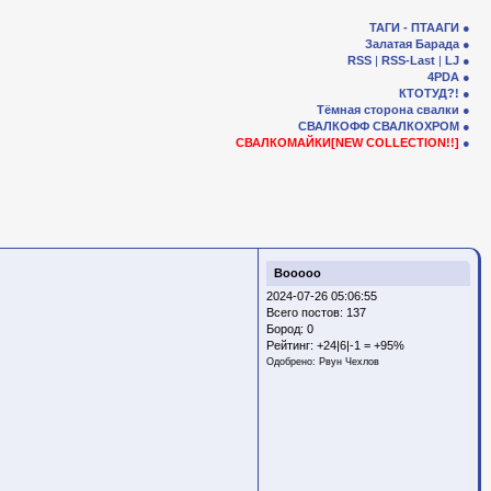
ТАГИ - ПТААГИ
Залатая Барада
RSS
|
RSS-Last
|
LJ
4PDA
КТОТУД?!
Тёмная сторона свалки
СВАЛКОФФ
СВАЛКОХРОМ
СВАЛКОМАЙКИ[NEW COLLECTION!!]
Booooo
2024-07-26 05:06:55
Всего постов: 137
Бород:
0
Рейтинг:
+24|6|-1 = +95%
Одобрено:
Рвун Чехлов