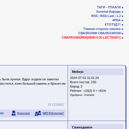
ТАГИ - ПТААГИ
Залатая Барада
RSS
|
RSS-Last
|
LJ
4PDA
КТОТУД?!
Тёмная сторона свалки
СВАЛКОФФ
СВАЛКОХРОМ
СВАЛКОМАЙКИ[NEW COLLECTION!!]
Мебиус
2024-07-01 11:01:24
ь была лунная. Вдруг издали он заметил
Всего постов: 230
рекрестился, взял большой камень и бросил им
Бород:
2
Рейтинг:
+19|2|-4 = +81%
Одобрено:
Unwaiter
vk
гетшеет
борода!
МЕГАборода!
АМ
Свинодемон