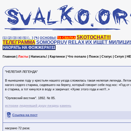
SKOTOCHAT!!!
[1]
[2]
[3]
[4]
[5]
[♩]
[✎]
ОСНОВЫ!
ТА СВАЛКА
ТЕЛЕГРАММА
SOMOOPRUV
RELAX
ИХ ИЩЕТ МИЛИЦИ
НАОРАТЬ НА ФОЖЖЕРА!!11
Главная
|
Ласты
|
Написать!
|
Картинки
|
Что попало
|
Поиск
|
Статус
|
Сетуп
|
HE
"НЕЛЕПАЯ ЛЕГЕНДА"
В нынешнем году у крестьян нашего уезда сложилась такая нелепая легенда. Летом
нагого седого старика, сидевшего на берегу, который говорит себе под нос: «Год от
в старика, а тот кинулся в воду и закричал: «Хуже этого года и нет!!..»
"Орловский вестник". 1892. № 85.
истории
леденящий душу пиздец
камень
Ссылка на пост
насрано 72 раза: