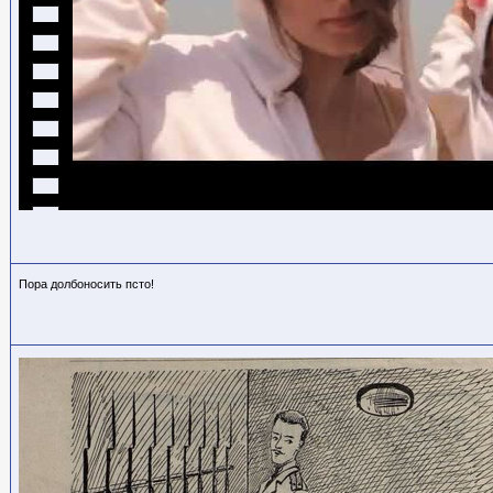
Пора долбоносить псто!