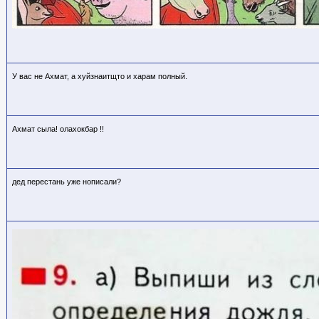
У вас не Ахмат, а хуйзнаитщто и харам полный.
Ахмат сыла! олахокбар !!
дед перестань уже нописали?