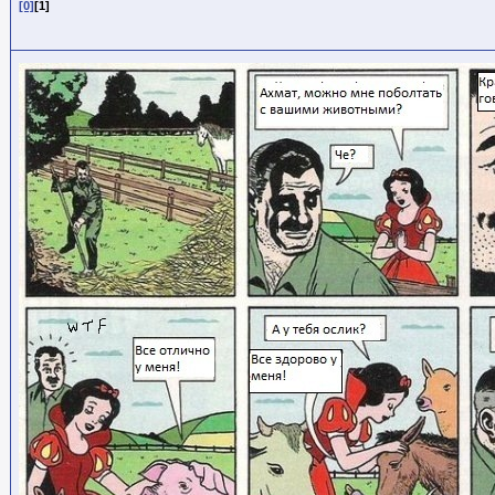
[0]
[1]