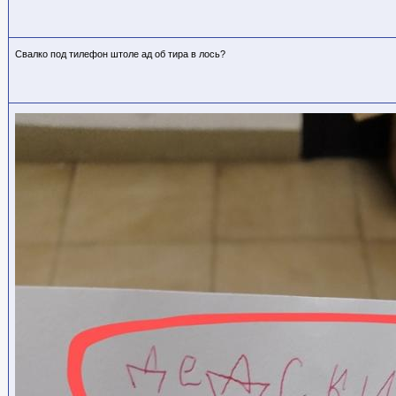
Свалко под тилефон штоле ад об тира в лось?