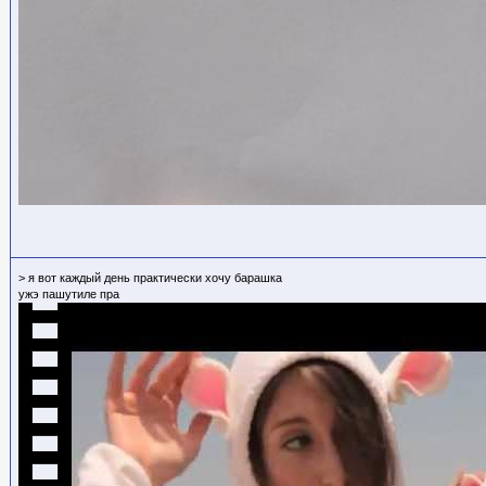
> я вот каждый день практически хочу барашка
ужэ пашутиле пра