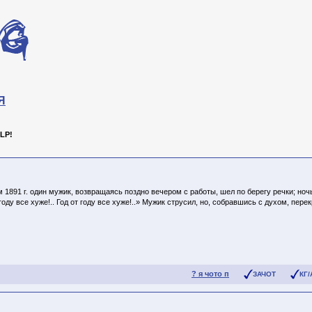
Я
LP!
 1891 г. один мужик, возвращаясь поздно вечером с работы, шел по берегу речки; ноч
 году все хуже!.. Год от году все хуже!..» Мужик струсил, но, собравшись с духом, пе
? я чото п
ЗАЧОТ
КГ/