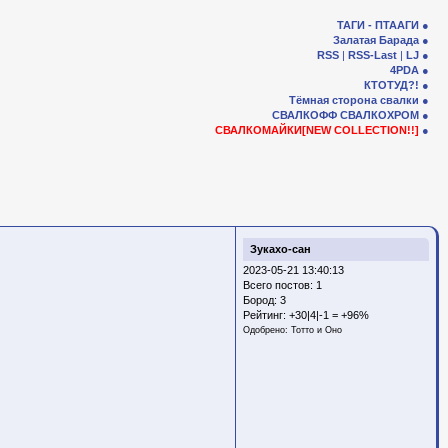
ТАГИ - ПТААГИ
Залатая Барада
RSS
|
RSS-Last
|
LJ
4PDA
КТОТУД?!
Тёмная сторона свалки
СВАЛКОФФ
СВАЛКОХРОМ
СВАЛКОМАЙКИ[NEW COLLECTION!!]
Зукахо-сан
2023-05-21 13:40:13
Всего постов: 1
Бород:
3
Рейтинг:
+30|4|-1 = +96%
Одобрено:
Тотто и Оно