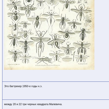
Это багтрекер 1950-е годы н.э.
между 20 и 22 три черных квадрата Малевича.