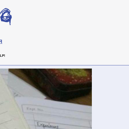
Я
LP!