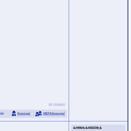
vk
гетшеет
борода!
МЕГАборода!
АМ
&#9904;&#65039;&