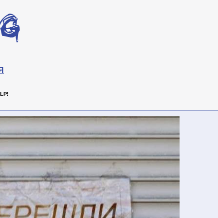
Я
LP!