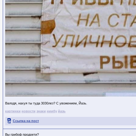
Валодя, нахуя ты туда 3030лез? С увожением, Йазь.
картинки
новости
знаки
ниибу
йазь
Ссылка на пост
Вы грибоф продоети?