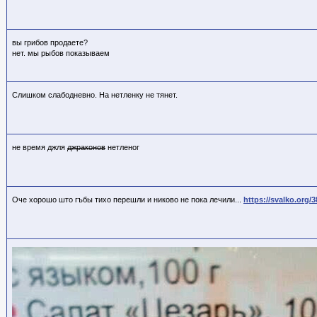
вы грибов продаете?
нет. мы рыбов показываем
Слишком слабодневно. На нетленку не тянет.
не время джля
джраконов
нетленог
Оче хорошо што гъбы тихо перешли и никово не пока лечили...
https://svalko.org/