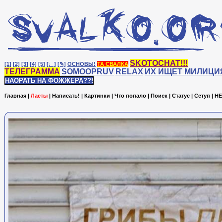
SKOTOCHAT!!!
[1]
[2]
[3]
[4]
[5]
[♩]
[✎]
ОСНОВЫ!
ТА СВАЛКА
ТЕЛЕГРАММА
SOMOOPRUV
RELAX
ИХ ИЩЕТ МИЛИЦИ
НАОРАТЬ НА ФОЖЖЕРА??!
Главная
|
Ласты
|
Написать!
|
Картинки
|
Что попало
|
Поиск
|
Статус
|
Сетуп
|
HE