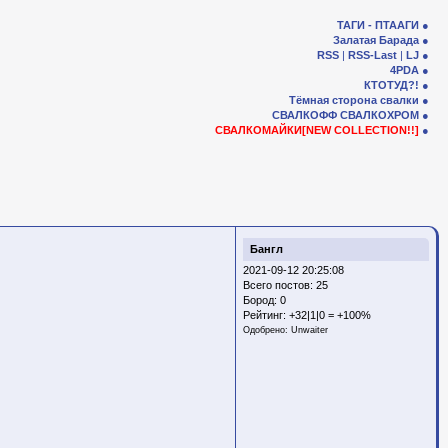
ТАГИ - ПТААГИ
Залатая Барада
RSS
|
RSS-Last
|
LJ
4PDA
КТОТУД?!
Тёмная сторона свалки
СВАЛКОФФ
СВАЛКОХРОМ
СВАЛКОМАЙКИ[NEW COLLECTION!!]
Бангл
2021-09-12 20:25:08
Всего постов: 25
Бород:
0
Рейтинг:
+32|1|0 = +100%
Одобрено:
Unwaiter