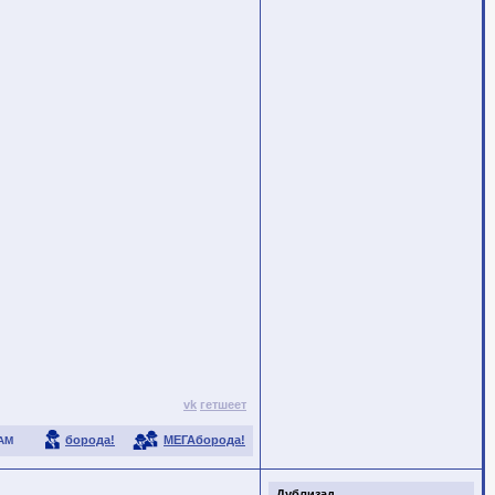
vk
гетшеет
борода!
МЕГАборода!
АМ
Дублизад