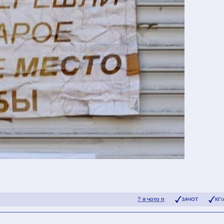
? я чото п
ЗАЧОТ
КГ/