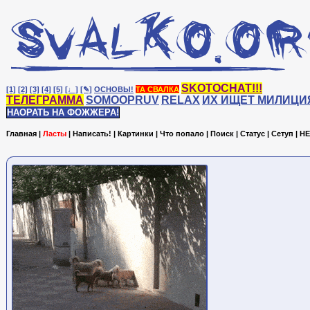
SKOTOCHAT!!!
[1]
[2]
[3]
[4]
[5]
[♩]
[✎]
ОСНОВЫ!
ТА СВАЛКА
ТЕЛЕГРАММА
SOMOOPRUV
RELAX
ИХ ИЩЕТ МИЛИЦИ
НАОРАТЬ НА ФОЖЖЕРА!
Главная
|
Ласты
|
Написать!
|
Картинки
|
Что попало
|
Поиск
|
Статус
|
Сетуп
|
HE