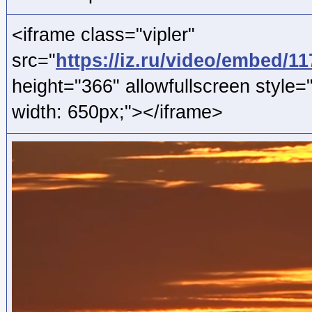
<iframe class="vipler"
src="
https://iz.ru/video/embed/1
height="366" allowfullscreen style=
width: 650px;"></iframe>