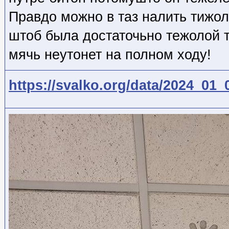
Правдо можно в таз налить тижол
штоб была достаточьно тежолой т
мячь неутонет на полном ходу!
https://svalko.org/data/2024_01