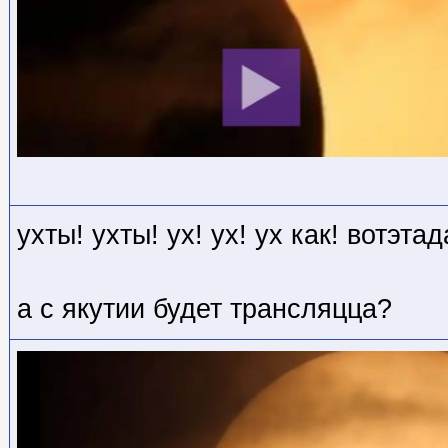
ухты! ухты! ух! ух! ух как! вотэтад
а с якутии будет трансляцца?