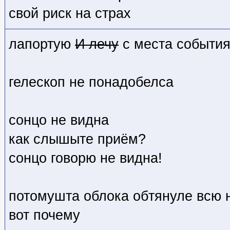
свой риск на страх
лапортую
И лечу
с места событи
гелескоп не понадобелса
сонцо не видна
как слышыте приём?
сонцо говорю не видна!
потомушта облока обтянуле всю 
вот почему