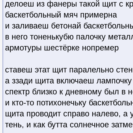
делоеш из фанеры такой щит с кр
баскетбольный мяч примерна
и заливаеш бетонай баскетбольн
в него тоненькубю палочку метал
армотуры шестёрке нопремер
ставеш этат щит паралельно сте
а ззади щита включаеш лампочк
спектр близко к дневному был в 
и кто-то потихонечьку баскетболь
щита проводит справо налево, а у
тень, и как бутта солнечное затме