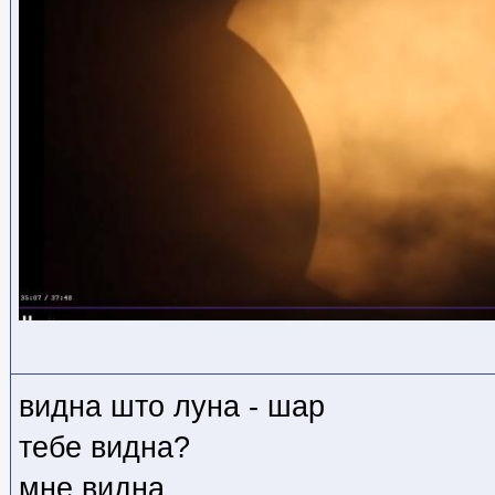
видна што луна - шар
тебе видна?
мне видна