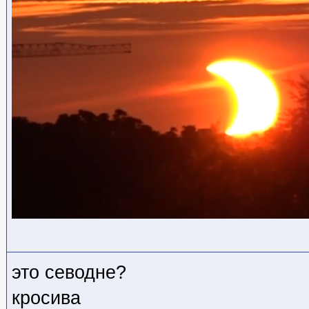
это севодне?
кросива