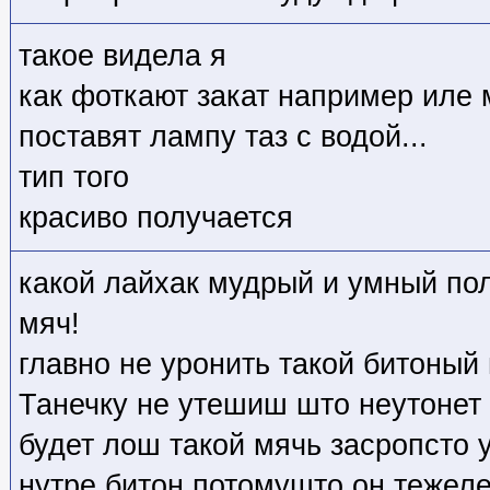
такое видела я
как фоткают закат например иле
поставят лампу таз с водой...
тип того
красиво получается
какой лайхак мудрый и умный пол
мяч!
главно не уронить такой битоный 
Танечку не утешиш што неутонет 
будет лош такой мячь засропсто у
нутре битон потомушто он тежеле