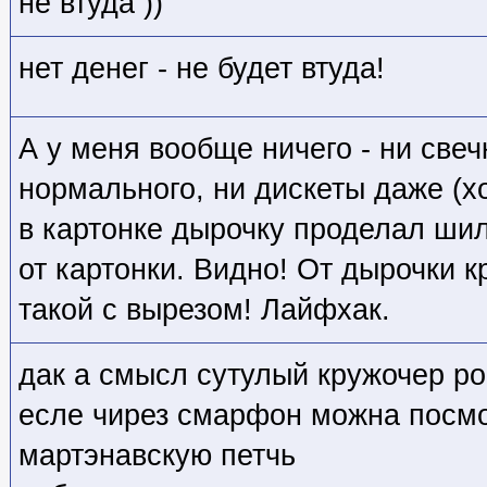
не втуда ))
нет денег - не будет втуда!
А у меня вообще ничего - ни свечк
нормального, ни дискеты даже (х
в картонке дырочку проделал шил
от картонки. Видно! От дырочки к
такой с вырезом! Лайфхак.
дак а смысл сутулый кружочер ро
есле чирез смарфон можна посмо
мартэнавскую петчь