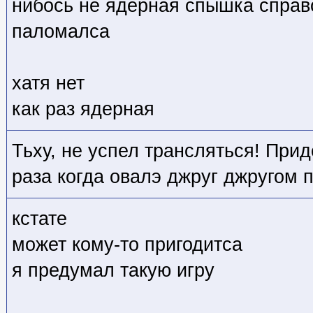
нибось не ядерная спышка спра
паломалса
хатя нет
как раз ядерная
Тьху, не успел трансляться! При
раза когда овалэ джруг джругом 
кстате
может кому-то пригодитса
я предумал такую игру