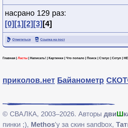
насрано 129 раз:
[0]
[1]
[2]
[3]
[4]
Отметиться
Ссылка на пост
Главная
|
Ласты
|
Написать!
|
Картинки
|
Что попало
|
Поиск
|
Статус
|
Сетуп
|
HE
приколов.нет
Байанометр
СКОТ
© СВАЛКА, 2003–2026. Авторы
дви
Ш
к
пинки ;),
Methos
'у за скин sandbox,
Тат