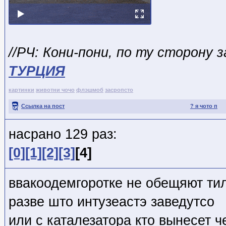
//РЧ: Кони-пони, по ту сторону 
ТУРЦИЯ
картинки
животни чочо
флэшмоб
засропсто
Ссылка на пост
? я чото п
насрано 129 раз:
[0]
[1]
[2]
[3]
[4]
ввакоодемгоротке не обещяют ти
разве што интузеастэ заведутсо
или с каталезатора кто вынесет ч