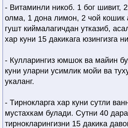
- Витаминли никоб. 1 бог шивит, 
олма, 1 дона лимон, 2 чой кошик
гушт киймалагичдан утказиб, аса
хар куни 15 дакикага юзингизга ни
- Кулларингиз юмшок ва майин б
куни уларни усимлик мойи ва ту
укаланг.
- Тирнокларга хар куни сутли ван
мустахкам булади. Сутни 40 дара
тирнокларингизни 15 дакика даво