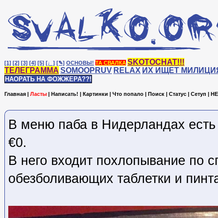
SKOTOCHAT!!!
[1]
[2]
[3]
[4]
[5]
[♩]
[✎]
ОСНОВЫ!
ТА СВАЛКА
ТЕЛЕГРАММА
SOMOOPRUV
RELAX
ИХ ИЩЕТ МИЛИЦИ
НАОРАТЬ НА ФОЖЖЕРА??!
Главная
|
Ласты
|
Написать!
|
Картинки
|
Что попало
|
Поиск
|
Статус
|
Сетуп
|
HE
В меню паба в Нидерландах есть 
€0.
В него входит похлопывание по с
обезболивающих таблетки и пинта