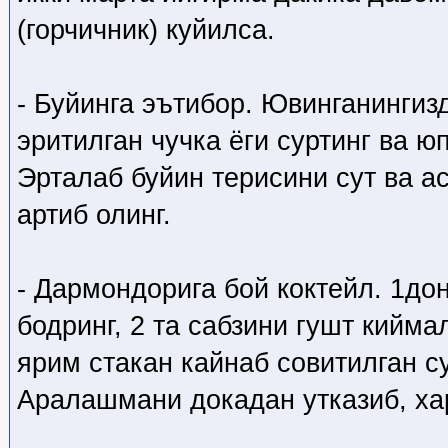
(горчичник) куйилса.
- Буйинга эътибор. Ювинганингизд
эритилган чучка ёги суртинг ва ю
Эрталаб буйин терисини сут ва 
артиб олинг.
- Дармондорига бой коктейл. 1дон
бодринг, 2 та сабзини гушт кийма
ярим стакан кайнаб совитилган с
Аралашмани докадан утказиб, хар