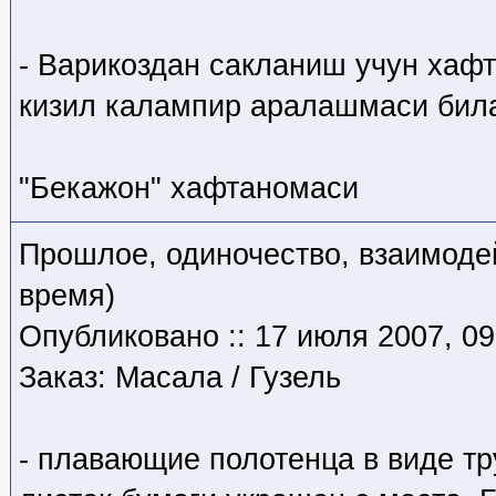
- Варикоздан сакланиш учун хаф
кизил калампир аралашмаси била
"Бекажон" хафтаномаси
Прошлое, одиночество, взаимодей
время)
Опубликовано :: 17 июля 2007, 09
Заказ: Масала / Гузель
- плавающие полотенца в виде тр