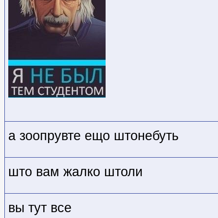
а зоопрувте ещо штонебуть
што вам жалко штоли
вы тут все