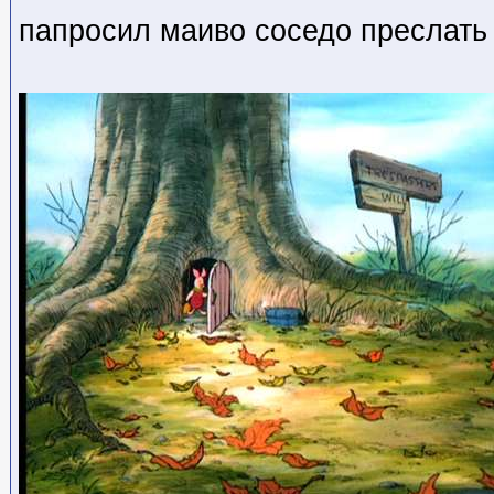
папросил маиво соседо преслать