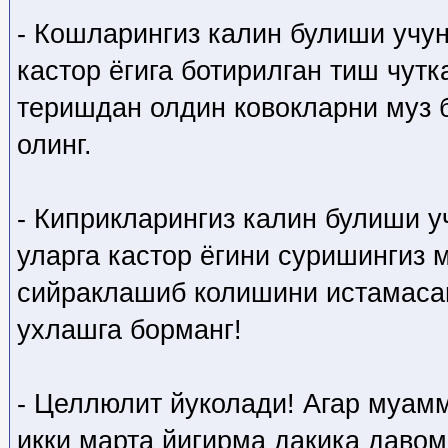
- Кошларингиз калин булиши учун
кастор ёгига ботирилган тиш чутк
теришдан олдин ковокларни муз 
олинг.
- Киприкларингиз калин булиши у
уларга кастор ёгини суришингиз 
сийраклашиб колишини истамаса
ухлашга борманг!
- Целлюлит йуколади! Агар муам
икки марта йигирма дакика даво