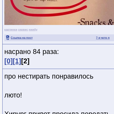
картинки
сервис
ниибу
Ссылка на пост
? я чото п
насрано 84 раза:
[0]
[1]
[2]
про нестирать понравилось
люто!