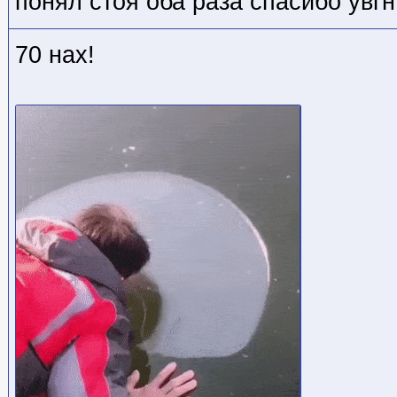
понял стоя оба раза спасибо увг
70 нах!