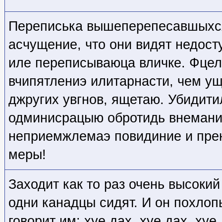
Переписька вышеперепесавшыхся
асчущение, что они видят недос
иле переписываюца вличке. Фцел
вчипятлениэ илитарнасти, чем у
джругих увгнов, ящетаю. Убидит
одминисрацыю обротидь внемани
неприемжлемаэ повидиние и пре
меры!
Заходит как то раз очень высокий
одни канадцы сидят. И он похлоп
говорит им: хуе дах, хуе дах, хуе