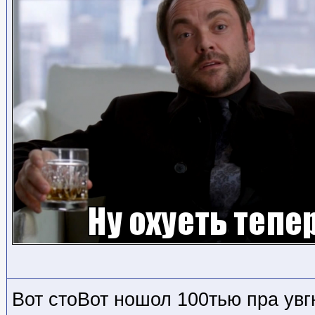
Вот стоВот ношол 100тью пра увг