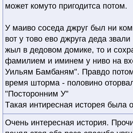
может комуто пригодитса потом.
У маиво соседа джруг был ни ком
вот у тово ево джруга деда звали
жыл в дедовом домике, то и сохр
фамилием и иминем у ниво на вх
Уильям Бамбаням". Правдо потом
время шторма - половино оторвал
"Посторонним У"
Такая интиресная исторея была о
Очень интересная история. Прочи