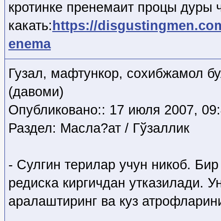
кротинке пренемаит процы дуры 
какать:
https://disgustingmen.co
enema
Гузал, мафтункор, сохибжамол б
(давоми)
Опубликовано:: 17 июля 2007, 09
Раздел: Масла?ат / Гўзаллик
- Сулгин терилар учун никоб. Бир
редиска киргичдан утказилади. У
аралаштиринг ва куз атрофларини