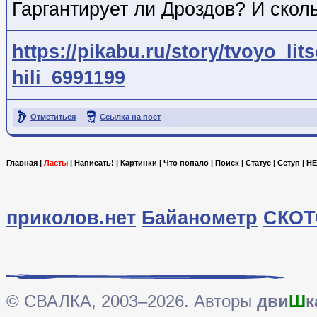
Гаргантирует ли Дроздов? И скол
https://pikabu.ru/story/tvoyo_l
hili_6991199
Отметиться
Ссылка на пост
Главная
|
Ласты
|
Написать!
|
Картинки
|
Что попало
|
Поиск
|
Статус
|
Сетуп
|
HE
приколов.нет
Байанометр
СКОТ
© СВАЛКА, 2003–2026. Авторы
дви
Ш
к