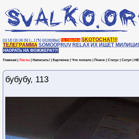
SKOTOCHAT!!!
[1]
[2]
[3]
[4]
[5]
[♩]
[✎]
ОСНОВЫ!
ТА СВАЛКА
ТЕЛЕГРАММА
SOMOOPRUV
RELAX
ИХ ИЩЕТ МИЛИЦИ
НАОРАТЬ НА ФОЖЖЕРА??!
Главная
|
Ласты
|
Написать!
|
Картинки
|
Что попало
|
Поиск
|
Статус
|
Сетуп
|
HE
бубубу, 113