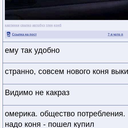
картинки
свалко
автобуэ
тлен
конб
Ссылка на пост
? я чото п
ему так удобно
странно, совсем нового коня выки
Видимо не какраз
омерика. общество потребления. 
надо коня - пошел купил