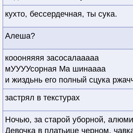
кухто, бессердечная, ты сука.
Алеша?
коооняяяя засосалааааа
мУУУУсорная Ма шинаааа
и жиздьнь его полный сцука ржач
застрял в текстурах
Ночью, за старой уборной, алюми
Девочка в платьице черном, чавка