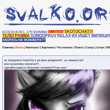
SKOTOCHAT!!!
[1]
[2]
[3]
[4]
[5]
[♩]
[✎]
ОСНОВЫ!
ТА СВАЛКА
ТЕЛЕГРАММА
SOMOOPRUV
RELAX
ИХ ИЩЕТ МИЛИЦИ
НАОРАТЬ НА ФОЖЖЕРА??
Главная
|
Ласты
|
Написать!
|
Картинки
|
Что попало
|
Поиск
|
Статус
|
Сетуп
|
HE
ну зоопрувьте поню!!!ну у мя день рожденья!!!...ну пажалуста!!!
мне на выпивку нехватаэ!!!...
сделайте радость больному человеку!!!*хны-хны*