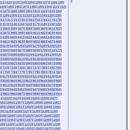
#
01]
[102]
[103]
[104]
[105]
[106]
[107]
[108]
[109]
144]
[145]
[146]
[147]
[148]
[149]
[150]
[151]
[152]
]
[187]
[188]
[189]
[190]
[191]
[192]
[193]
[194]
]
[229]
[230]
[231]
[232]
[233]
[234]
[235]
[236]
]
[271]
[272]
[273]
[274]
[275]
[276]
[277]
[278]
]
[313]
[314]
[315]
[316]
[317]
[318]
[319]
[320]
]
[355]
[356]
[357]
[358]
[359]
[360]
[361]
[362]
]
[397]
[398]
[399]
[400]
[401]
[402]
[403]
[404]
]
[439]
[440]
[441]
[442]
[443]
[444]
[445]
[446]
]
[481]
[482]
[483]
[484]
[485]
[486]
[487]
[488]
]
[523]
[524]
[525]
[526]
[527]
[528]
[529]
[530]
]
[565]
[566]
[567]
[568]
[569]
[570]
[571]
[572]
]
[607]
[608]
[609]
[610]
[611]
[612]
[613]
[614]
]
[649]
[650]
[651]
[652]
[653]
[654]
[655]
[656]
]
[691]
[692]
[693]
[694]
[695]
[696]
[697]
[698]
]
[733]
[734]
[735]
[736]
[737]
[738]
[739]
[740]
]
[775]
[776]
[777]
[778]
[779]
[780]
[781]
[782]
]
[817]
[818]
[819]
[820]
[821]
[822]
[823]
[824]
]
[859]
[860]
[861]
[862]
[863]
[864]
[865]
[866]
]
[901]
[902]
[903]
[904]
[905]
[906]
[907]
[908]
]
[943]
[944]
[945]
[946]
[947]
[948]
[949]
[950]
]
[985]
[986]
[987]
[988]
[989]
[990]
[991]
[992]
1]
[1022]
[1023]
[1024]
[1025]
[1026]
[1027]
055]
[1056]
[1057]
[1058]
[1059]
[1060]
[1061]
089]
[1090]
[1091]
[1092]
[1093]
[1094]
[1095]
24]
[1125]
[1126]
[1127]
[1128]
[1129]
[1130]
159]
[1160]
[1161]
[1162]
[1163]
[1164]
[1165]
194]
[1195]
[1196]
[1197]
[1198]
[1199]
[1200]
28]
[1229]
[1230]
[1231]
[1232]
[1233]
[1234]
262]
[1263]
[1264]
[1265]
[1266]
[1267]
[1268]