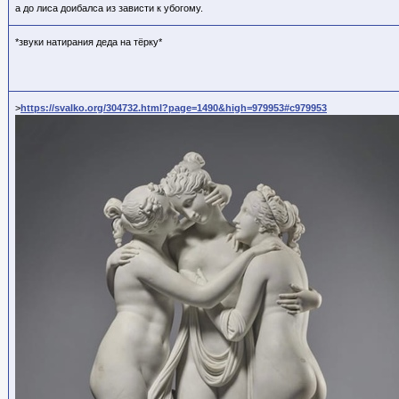
а до лиса доибалса из зависти к убогому.
*звуки натирания деда на тёрку*
>
https://svalko.org/304732.html?page=1490&high=979953#c979953