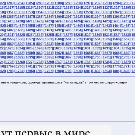
282]
[1283]
[1284]
[1285]
[1286]
[1287]
[1288]
[1289]
[1290]
[1291]
[1292]
[1293]
[1294]
[1295]
[1
16]
[1317]
[1318]
[1319]
[1320]
[1321]
[1322]
[1323]
[1324]
[1325]
[1326]
[1327]
[1328]
[1329]
[13
350]
[1351]
[1352]
[1353]
[1354]
[1355]
[1356]
[1357]
[1358]
[1359]
[1360]
[1361]
[1362]
[1363]
[1
384]
[1385]
[1386]
[1387]
[1388]
[1389]
[1390]
[1391]
[1392]
[1393]
[1394]
[1395]
[1396]
[1397]
[1
18]
[1419]
[1420]
[1421]
[1422]
[1423]
[1424]
[1425]
[1426]
[1427]
[1428]
[1429]
[1430]
[1431]
[14
452]
[1453]
[1454]
[1455]
[1456]
[1457]
[1458]
[1459]
[1460]
[1461]
[1462]
[1463]
[1464]
[1465]
[1
486]
[1487]
[1488]
[1489]
[1490]
[1491]
[1492]
[1493]
[1494]
[1495]
[1496]
[1497]
[1498]
[1499]
[1
20]
[1521]
[1522]
[1523]
[1524]
[1525]
[1526]
[1527]
[1528]
[1529]
[1530]
[1531]
[1532]
[1533]
[15
554]
[1555]
[1556]
[1557]
[1558]
[1559]
[1560]
[1561]
[1562]
[1563]
[1564]
[1565]
[1566]
[1567]
[1
588]
[1589]
[1590]
[1591]
[1592]
[1593]
[1594]
[1595]
[1596]
[1597]
[1598]
[1599]
[1600]
[1601]
[1
22]
[1623]
[1624]
[1625]
[1626]
[1627]
[1628]
[1629]
[1630]
[1631]
[1632]
[1633]
[1634]
[1635]
[16
656]
[1657]
[1658]
[1659]
[1660]
[1661]
[1662]
[1663]
[1664]
[1665]
[1666]
[1667]
[1668]
[1669]
[1
690]
[1691]
[1692]
[1693]
[1694]
[1695]
[1696]
[1697]
[1698]
[1699]
[1700]
[1701]
[1702]
[1703]
[1
24]
[1725]
[1726]
[1727]
[1728]
[1729]
[1730]
[1731]
[1732]
[1733]
[1734]
[1735]
[1736]
[1737]
[17
758]
[1759]
[1760]
[1761]
[1762]
[1763]
[1764]
[1765]
[1766]
[1767]
[1768]
[1769]
[1770]
[1771]
[1
792]
[1793]
[1794]
[1795]
[1796]
[1797]
[1798]
[1799]
[1800]
[1801]
[1802]
[1803]
[1804]
[1805]
[1
альные тенденции, однажды признавшись "напоследок" в том что он фурри-яойщик