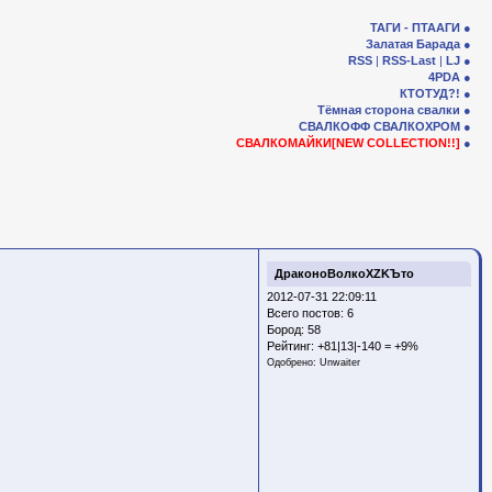
ТАГИ - ПТААГИ
Залатая Барада
RSS
|
RSS-Last
|
LJ
4PDA
КТОТУД?!
Тёмная сторона свалки
СВАЛКОФФ
СВАЛКОХРОМ
СВАЛКОМАЙКИ[NEW COLLECTION!!]
ДраконоВолкоXZKЪто
2012-07-31 22:09:11
Всего постов: 6
Бород:
58
Рейтинг:
+81|13|-140 = +9%
Одобрено:
Unwaiter