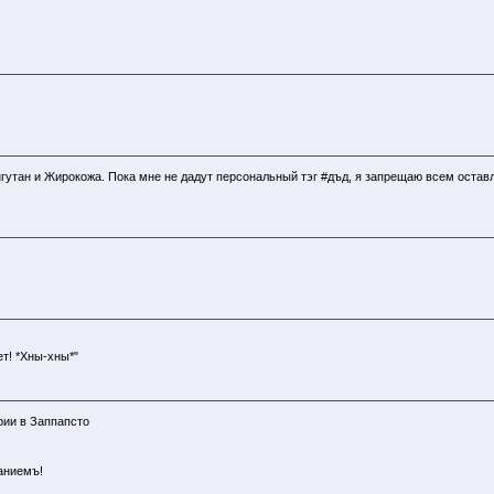
нгутан и Жирокожа. Пока мне не дадут персональный тэг #дъд, я запрещаю всем оста
ет! *Хны-хны*"
рии в Заппапсто
аниемъ!