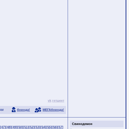
vk
гетшеет
борода!
МЕГАборода!
АМ
Свинодемон
[47]
[48]
[49]
[50]
[51]
[52]
[53]
[54]
[55]
[56]
[57]