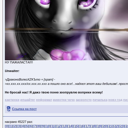
НУ ПАЖАЛАСТА!!!!
Unwaiter:
>ДраконоВолкоXZKЪто + [spam] -
>xx.xxx.xx.xxx/xx.xxx.xx.xxx а пошло оно все!...надоел этот ваш дебилизм!..прост
Не бросай нас! Я дажэ твою поню зоопрувлю вопреки всему!
картинки
ипшайтег
неформат
животни чочо
засропсто
пичалька
новэ год
пи
Ссылка на пост
насрано 45227 раз:
[0]
[1]
[2]
[3]
[4]
[5]
[6]
[7]
[8]
[9]
[10]
[11]
[12]
[13]
[14]
[15]
[16]
[17]
[18]
[19]
[20]
[21]
[22]
[23]
[2