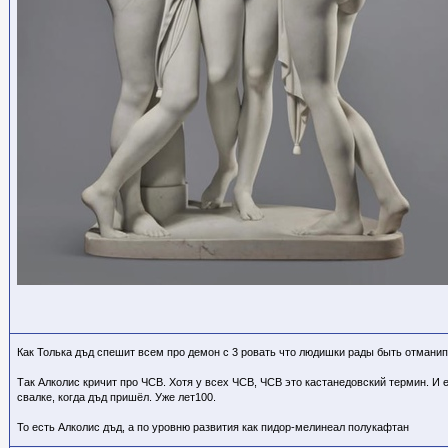
Как Толька дъд спешит всем про демон с 3 ровать что людишки рады быть отмани
Так Алколис кричит про ЧСВ. Хотя у всех ЧСВ, ЧСВ это кастанедовский термин. И 
свалке, когда дъд пришёл. Уже лет100.
То есть Алколис дъд, а по уровню развития как пидор-мелинеал полукафтан