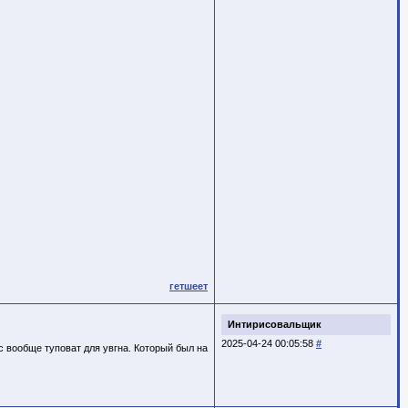
гетшеет
Интирисовальщик
2025-04-24 00:05:58
#
с вообще туповат для увгна. Который был на