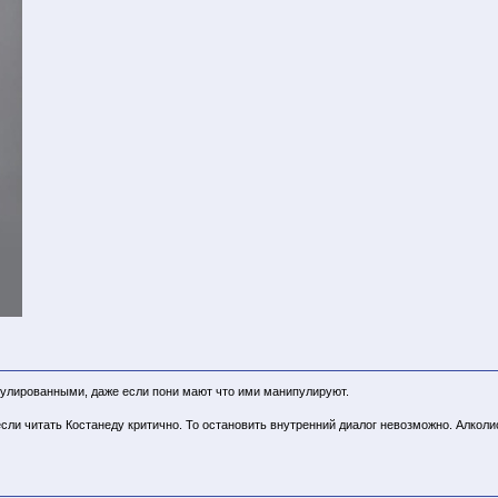
пулированными, даже если пони мают что ими манипулируют.
если читать Костанеду критично. То остановить внутренний диалог невозможно. Алколи