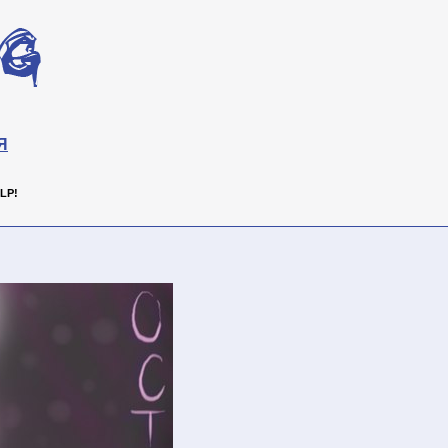
Я
LP!