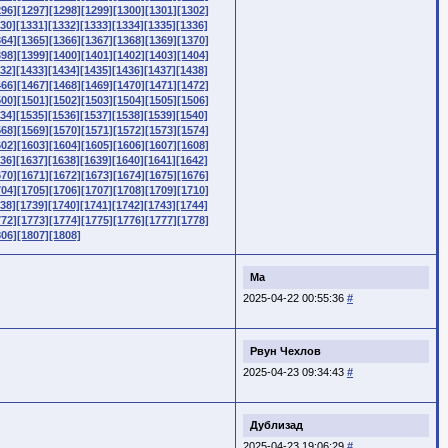
296]
[1297]
[1298]
[1299]
[1300]
[1301]
[1302]
30]
[1331]
[1332]
[1333]
[1334]
[1335]
[1336]
364]
[1365]
[1366]
[1367]
[1368]
[1369]
[1370]
398]
[1399]
[1400]
[1401]
[1402]
[1403]
[1404]
32]
[1433]
[1434]
[1435]
[1436]
[1437]
[1438]
466]
[1467]
[1468]
[1469]
[1470]
[1471]
[1472]
500]
[1501]
[1502]
[1503]
[1504]
[1505]
[1506]
34]
[1535]
[1536]
[1537]
[1538]
[1539]
[1540]
568]
[1569]
[1570]
[1571]
[1572]
[1573]
[1574]
602]
[1603]
[1604]
[1605]
[1606]
[1607]
[1608]
36]
[1637]
[1638]
[1639]
[1640]
[1641]
[1642]
670]
[1671]
[1672]
[1673]
[1674]
[1675]
[1676]
704]
[1705]
[1706]
[1707]
[1708]
[1709]
[1710]
38]
[1739]
[1740]
[1741]
[1742]
[1743]
[1744]
772]
[1773]
[1774]
[1775]
[1776]
[1777]
[1778]
806]
[1807]
[1808]
Ма
2025-04-22 00:55:36
#
Pвyн Чexлoв
2025-04-23 09:34:43
#
Дублизад
2025-04-23 19:06:29
#