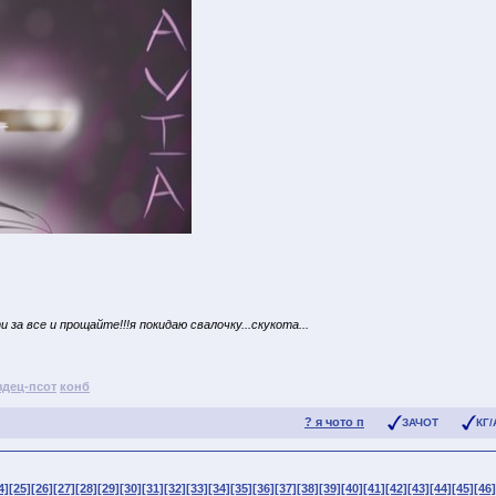
и за все и прощайте!!!я покидаю свалочку...скукота...
здец-псот
конб
? я чото п
ЗАЧОТ
КГ/
4]
[25]
[26]
[27]
[28]
[29]
[30]
[31]
[32]
[33]
[34]
[35]
[36]
[37]
[38]
[39]
[40]
[41]
[42]
[43]
[44]
[45]
[46]