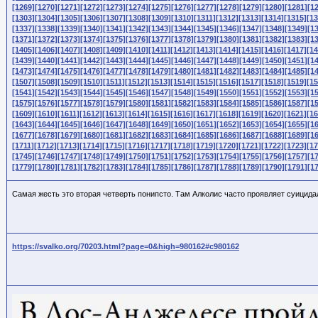
[1269]
[1270]
[1271]
[1272]
[1273]
[1274]
[1275]
[1276]
[1277]
[1278]
[1279]
[1280]
[1281]
[1
[1303]
[1304]
[1305]
[1306]
[1307]
[1308]
[1309]
[1310]
[1311]
[1312]
[1313]
[1314]
[1315]
[13
[1337]
[1338]
[1339]
[1340]
[1341]
[1342]
[1343]
[1344]
[1345]
[1346]
[1347]
[1348]
[1349]
[1
[1371]
[1372]
[1373]
[1374]
[1375]
[1376]
[1377]
[1378]
[1379]
[1380]
[1381]
[1382]
[1383]
[1
[1405]
[1406]
[1407]
[1408]
[1409]
[1410]
[1411]
[1412]
[1413]
[1414]
[1415]
[1416]
[1417]
[14
[1439]
[1440]
[1441]
[1442]
[1443]
[1444]
[1445]
[1446]
[1447]
[1448]
[1449]
[1450]
[1451]
[1
[1473]
[1474]
[1475]
[1476]
[1477]
[1478]
[1479]
[1480]
[1481]
[1482]
[1483]
[1484]
[1485]
[1
[1507]
[1508]
[1509]
[1510]
[1511]
[1512]
[1513]
[1514]
[1515]
[1516]
[1517]
[1518]
[1519]
[15
[1541]
[1542]
[1543]
[1544]
[1545]
[1546]
[1547]
[1548]
[1549]
[1550]
[1551]
[1552]
[1553]
[1
[1575]
[1576]
[1577]
[1578]
[1579]
[1580]
[1581]
[1582]
[1583]
[1584]
[1585]
[1586]
[1587]
[1
[1609]
[1610]
[1611]
[1612]
[1613]
[1614]
[1615]
[1616]
[1617]
[1618]
[1619]
[1620]
[1621]
[16
[1643]
[1644]
[1645]
[1646]
[1647]
[1648]
[1649]
[1650]
[1651]
[1652]
[1653]
[1654]
[1655]
[1
[1677]
[1678]
[1679]
[1680]
[1681]
[1682]
[1683]
[1684]
[1685]
[1686]
[1687]
[1688]
[1689]
[1
[1711]
[1712]
[1713]
[1714]
[1715]
[1716]
[1717]
[1718]
[1719]
[1720]
[1721]
[1722]
[1723]
[17
[1745]
[1746]
[1747]
[1748]
[1749]
[1750]
[1751]
[1752]
[1753]
[1754]
[1755]
[1756]
[1757]
[1
[1779]
[1780]
[1781]
[1782]
[1783]
[1784]
[1785]
[1786]
[1787]
[1788]
[1789]
[1790]
[1791]
[1
Самая жесть это вторая четверть понипсто. Там Алколис часто проявляет суицид
https://svalko.org/70203.html?page=0&high=980162#c980162