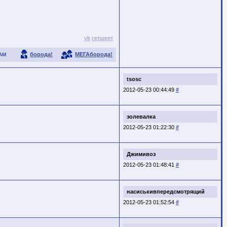
vk
гетшеет
борода!
МЕГАборода!
АМ
tsosc
2012-05-23 00:44:49
#
золевалка
2012-05-23 01:22:30
#
Джимивоз
2012-05-23 01:48:41
#
насиськивпередсмотрящий
2012-05-23 01:52:54
#