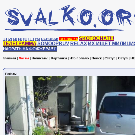
SKOTOCHAT!!!
[1]
[2]
[3]
[4]
[5]
[♩]
[✎]
ОСНОВЫ!
ТА СВАЛКА
ТЕЛЕГРАММА
SOMOOPRUV
RELAX
ИХ ИЩЕТ МИЛИЦИ
НАОРАТЬ НА ФОЖЖЕРА!!11
Главная
|
Ласты
|
Написать!
|
Картинки
|
Что попало
|
Поиск
|
Статус
|
Сетуп
|
HE
Робаты