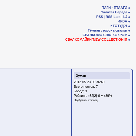
ТАГИ - ПТААГИ
Залатая Барада
RSS
|
RSS-Last
|
LJ
4PDA
КТОТУД?!
Тёмная сторона свалки
СВАЛКОФФ
СВАЛКОХРОМ
СВАЛКОМАЙКИ[NEW COLLECTION!!]
Зумэн
2012-05-23 00:36:40
Всего постов: 7
Бород:
3
Рейтинг:
+52|2|-6 = +89%
Одобрено:
клюкед