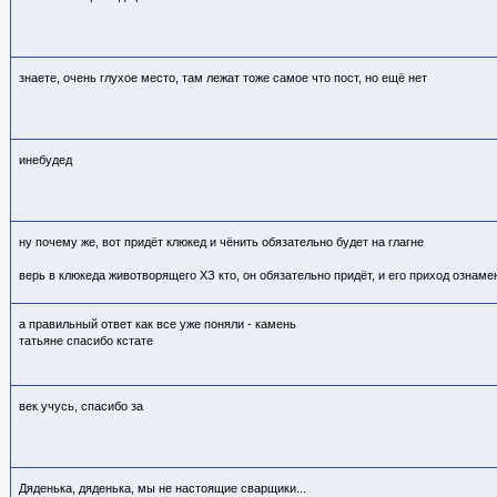
знаете, очень глухое место, там лежат тоже самое что пост, но ещё нет
инебудед
ну почему же, вот придёт клюкед и чёнить обязательно будет на глагне
верь в клюкеда животворящего ХЗ кто
, он обязательно придёт, и его приход озна
а правильный ответ как все уже поняли - камень
татьяне спасибо кстате
век учусь, спасибо за
Дяденька, дяденька, мы не настоящие сварщики...