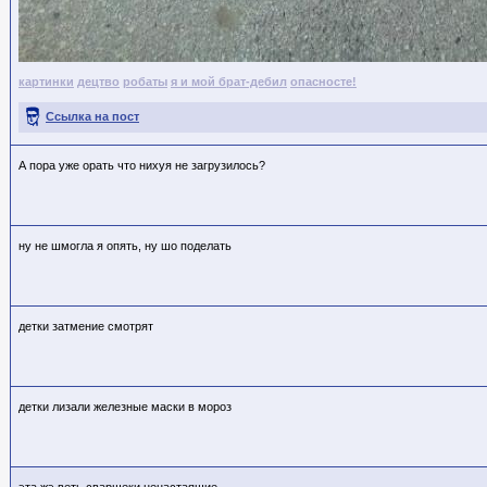
картинки
децтво
робаты
я и мой брат-дебил
опасносте!
Ссылка на пост
А пора уже орать что нихуя не загрузилось?
ну не шмогла я опять, ну шо поделать
детки затмение смотрят
детки лизали железные маски в мороз
эта жэ веть сварщеки ненастаящие