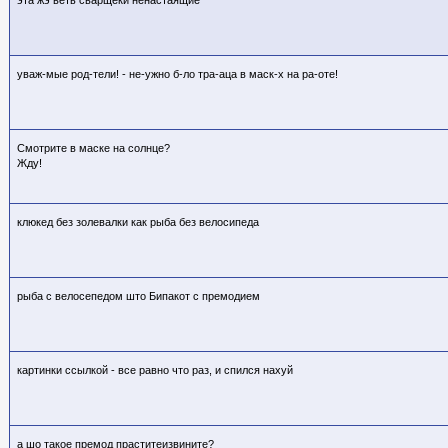
уваж-мые род-тели! - не-ужно б-ло тра-аца в маск-х на ра-оте!
Смотрите в маске на солнце?
Жду!
клюкед без золевалки как рыба без велосипеда
рыба с велосепедом што Бипакот с премодием
картинки ссылкой - все равно что раз, и спился нахуй
а шо такое премод праститеизвините?