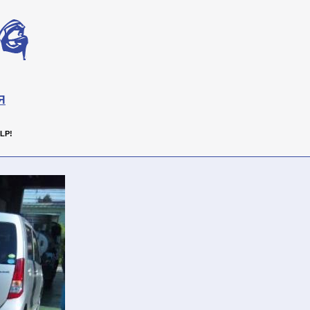
Я
LP!