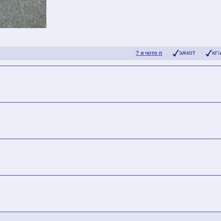
? я чото п
ЗАЧОТ
КГ/