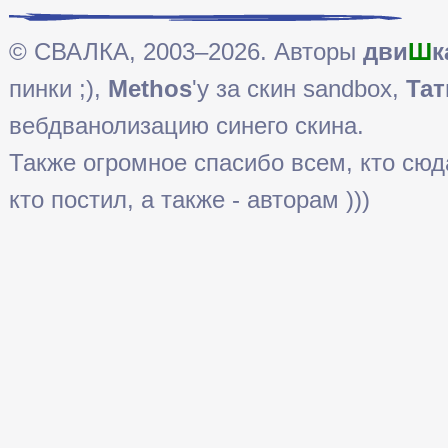
© СВАЛКА, 2003–2026. Авторы
дви
Ш
к
пинки ;),
Methos
'у за скин sandbox,
Тат
вебдванолизацию синего скина.
Также огромное спасибо всем, кто сюда 
кто постил, а также - авторам )))