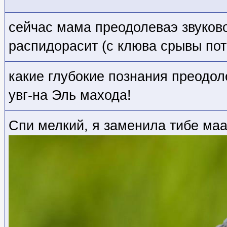
сейчас мама преодолеваэ звуков
распидорасит (с клюва срывы пот
какие глубокие познания преодол
увг-на Эль махода!
Спи мелкий, я заменила тибе маа