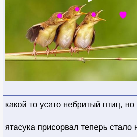
какой то усато небритый птиц, но 
ятасука присорвал теперь стало 