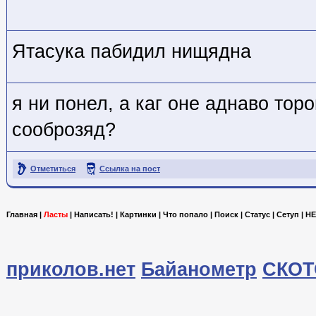
Ятасука пабидил нищядна
я ни понел, а каг оне аднаво тор
сооброзяд?
Отметиться
Ссылка на пост
Главная
|
Ласты
|
Написать!
|
Картинки
|
Что попало
|
Поиск
|
Статус
|
Сетуп
|
HE
приколов.нет
Байанометр
СКОТ