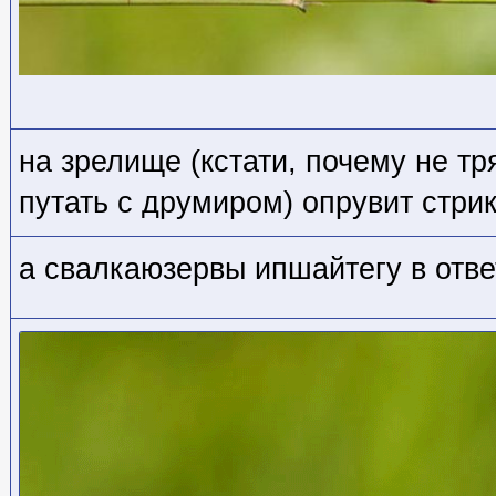
на зрелище (кстати, почему не тр
путать с друмиром) опрувит стри
а свалкаюзервы ипшайтегу в от