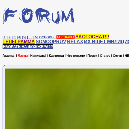
SKOTOCHAT!!!
[1]
[2]
[3]
[4]
[5]
[♩]
[✎]
ОСНОВЫ!
ТА СВАЛКА
ТЕЛЕГРАММА
SOMOOPRUV
RELAX
ИХ ИЩЕТ МИЛИЦИ
НАОРАТЬ НА ФОЖЖЕРА??
Главная
|
Ласты
|
Написать!
|
Картинки
|
Что попало
|
Поиск
|
Статус
|
Сетуп
|
HE