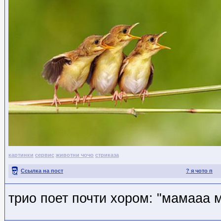
картинки
сервис
животни чочо
стриказа
Ссылка на пост
? я чото п
трио поет почти хором: "мамааа 