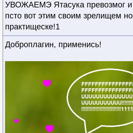
УВОЖАЕМЭ Ятасука превозмог и 
псто вот этим своим зрелищем но
практищеске!1
Доброплагин, применись!