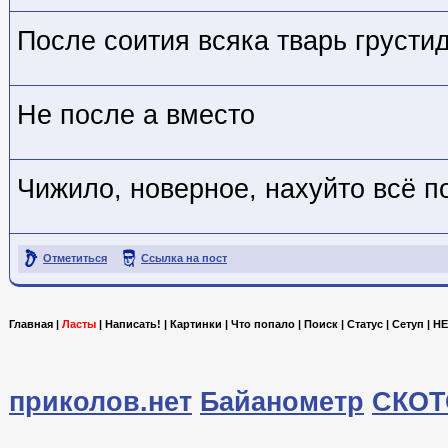
После соития всяка тварь грусти
Не после а вместо
Чижило, новерное, нахуйто всё п
Отметиться
Ссылка на пост
Главная
|
Ласты
|
Написать!
|
Картинки
|
Что попало
|
Поиск
|
Статус
|
Сетуп
|
HE
приколов.нет
Байанометр
СКОТ