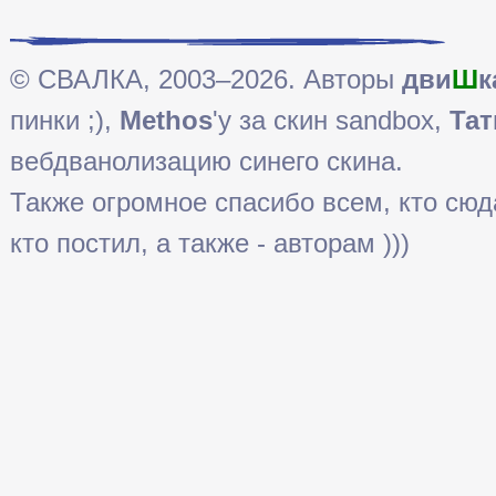
© СВАЛКА, 2003–2026. Авторы
дви
Ш
к
пинки ;),
Methos
'у за скин sandbox,
Тат
вебдванолизацию синего скина.
Также огромное спасибо всем, кто сюда 
кто постил, а также - авторам )))