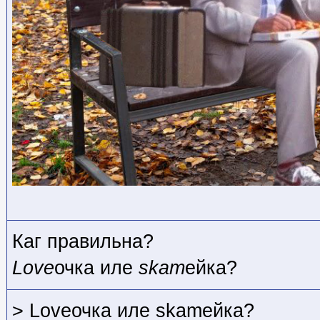
Каг правильна?
Love
очка иле
skam
ейка?
> Loveочка иле skamейка?