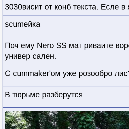
3030висит от конб текста. Есле в 
scumейка
Поч ему Nero SS мат риваите вор
универ сален.
С cummaker'ом уже розообро лис
В тюрьме разберутся