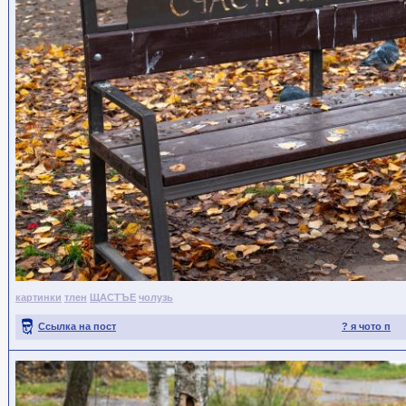
картинки
тлен
ЩАСТЪЕ
чолузь
Ссылка на пост
? я чото п