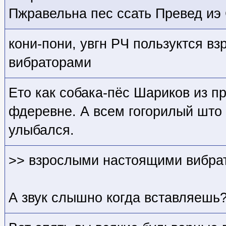
Пжравельна пес ссать Превед иэ 
кони-пони, увгн РЧ пользуктся 
вибраторами
Ето как собака-пёс Шариков из п
фдеревне. А всем гогорилый што 
улыбался.
>> взрослыми настоящими вибра
А звук слышно когда вставляешь