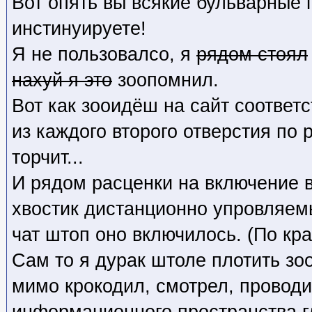
Вот опять вы всякие бульварные 
инстинуируете!
Я не пользовалсо, я
рядом стоял
нахуй я это
зоопомнил.
Вот как зооидёш на сайт соответ
из каждого второго отверстия по 
торчит...
И рядом расценки на включение 
хвостик дистанционно упровляем
чат штоп оно включилось. (По кра
Сам то я дурак штоле плотить зо
мимо крокодил, смотрел, проводи
информационного пространства г