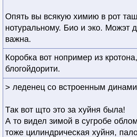
Опять вы всякую химию в рот тащ
нотуральному. Био и эко. Можэт д
важна.
Коробка вот нопример из кротона
блогойдорити.
> леденец со встроенным динами
Так вот щто это за хуйня была!
А то видел зимой в сугробе обло
тоже цилиндрическая хуйня, пало