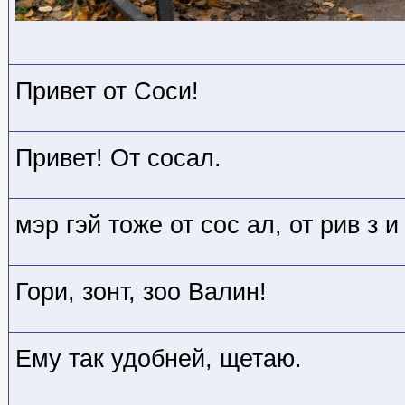
Привет от Соси!
Привет! От сосал.
мэр гэй тоже от сос ал, от рив з 
Гори, зонт, зоо Валин!
Ему так удобней, щетаю.