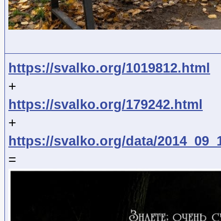
https://svalko.org/1019812.html
+
https://svalko.org/179242.html
+
https://svalko.org/data/2014_09
=