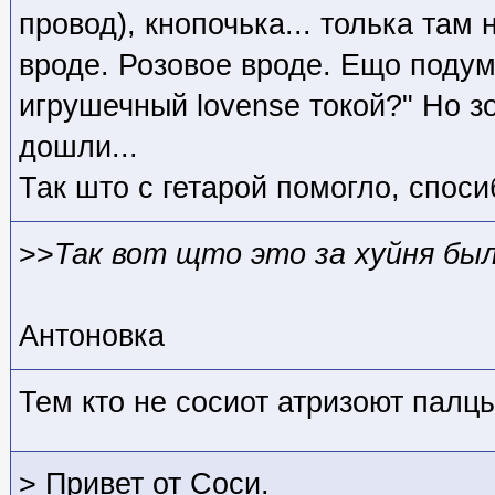
провод), кнопочька... толька там 
вроде. Розовое вроде. Ещо подумо
игрушечный lovense токой?" Но зо
дошли...
Так што с гетарой помогло, споси
>>
Так вот щто это за хуйня бы
Антоновка
Тем кто не сосиот атризоют палцы
> Привет от Соси.