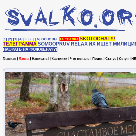
SKOTOCHAT!!!
[1]
[2]
[3]
[4]
[5]
[♩]
[✎]
ОСНОВЫ!
ТА СВАЛКА
ТЕЛЕГРАММА
SOMOOPRUV
RELAX
ИХ ИЩЕТ МИЛИЦИ
НАОРАТЬ НА ФОЖЖЕРА??!
Главная
|
Ласты
|
Написать!
|
Картинки
|
Что попало
|
Поиск
|
Статус
|
Сетуп
|
HE