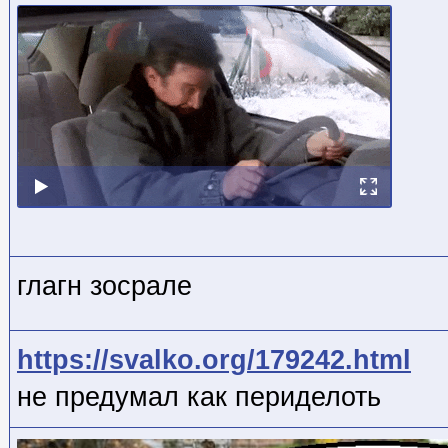
глагн зосрале
https://svalko.org/179242.html
не предумал как периделоть