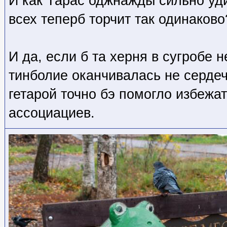
И как Тарас оджнажды сильно уди
всех теперб торчит так одинаково?
И да, если б та херня в сугробе н
тинболие оканчивалась не сердечк
гетарой точно бэ помогло избежа
ассоциациев.