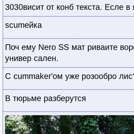
3030висит от конб текста. Есле в 
scumейка
Поч ему Nero SS мат риваите вор
универ сален.
С cummaker'ом уже розообро лис
В тюрьме разберутся