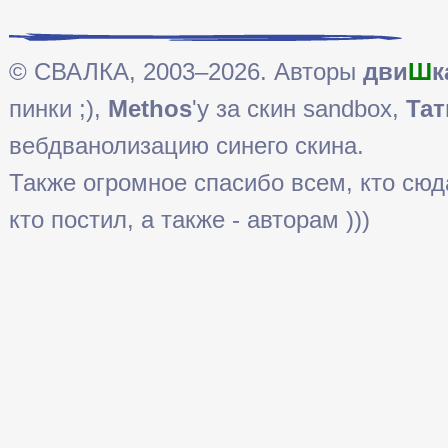
© СВАЛКА, 2003–2026. Авторы
дви
Ш
к
пинки ;),
Methos
'у за скин sandbox,
Тат
вебдванолизацию синего скина.
Также огромное спасибо всем, кто сюда 
кто постил, а также - авторам )))