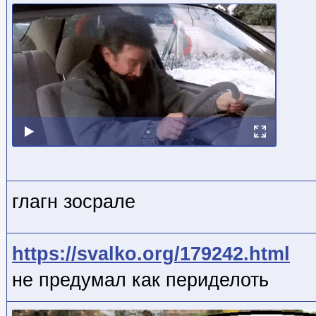
глагн зосрале
https://svalko.org/179242.html
не предумал как периделоть