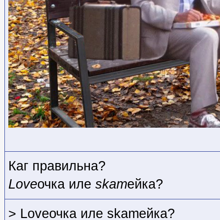
Каг правильна?
Love
очка иле
skam
ейка?
> Loveочка иле skamейка?