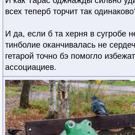
И как Тарас оджнажды сильно уди
всех теперб торчит так одинаково?
И да, если б та херня в сугробе н
тинболие оканчивалась не сердечк
гетарой точно бэ помогло избежа
ассоциациев.