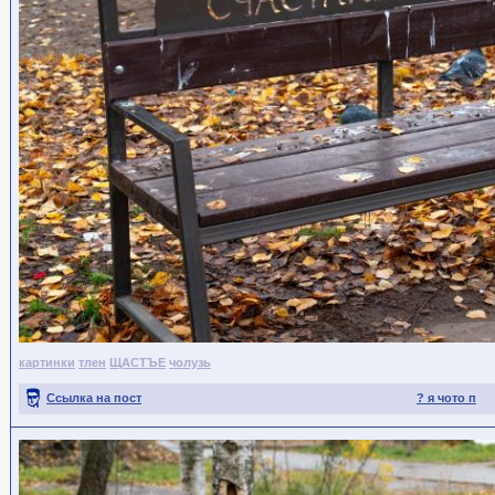
картинки
тлен
ЩАСТЪЕ
чолузь
Ссылка на пост
? я чото п