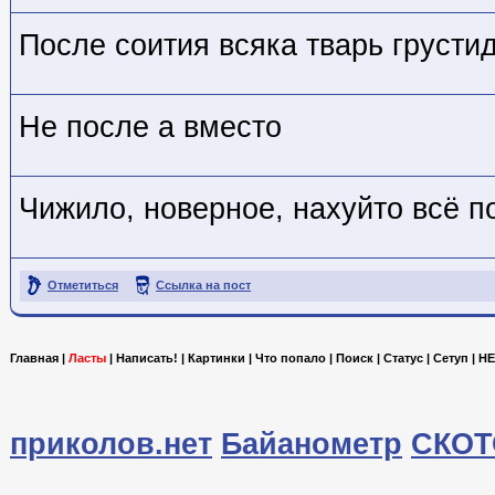
После соития всяка тварь грусти
Не после а вместо
Чижило, новерное, нахуйто всё п
Отметиться
Ссылка на пост
Главная
|
Ласты
|
Написать!
|
Картинки
|
Что попало
|
Поиск
|
Статус
|
Сетуп
|
HE
приколов.нет
Байанометр
СКОТ