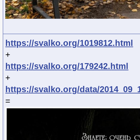
https://svalko.org/1019812.html
+
https://svalko.org/179242.html
+
https://svalko.org/data/2014_09
=