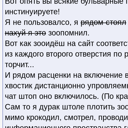
Вот опять вы всякие бульварные 
инстинуируете!
Я не пользовалсо, я
рядом стоял
нахуй я это
зоопомнил.
Вот как зооидёш на сайт соответ
из каждого второго отверстия по 
торчит...
И рядом расценки на включение 
хвостик дистанционно упровляем
чат штоп оно включилось. (По кра
Сам то я дурак штоле плотить зо
мимо крокодил, смотрел, проводи
информационного пространства г