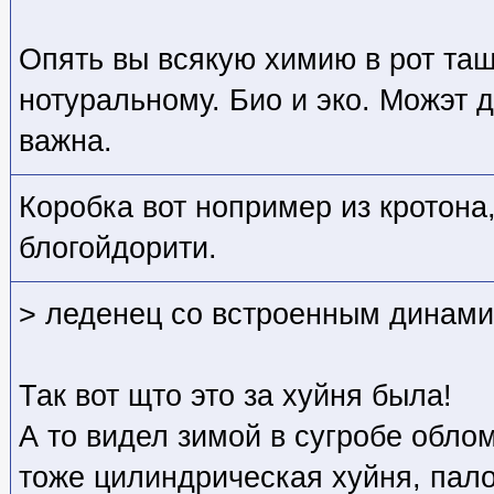
Опять вы всякую химию в рот тащ
нотуральному. Био и эко. Можэт д
важна.
Коробка вот нопример из кротона
блогойдорити.
> леденец со встроенным динами
Так вот щто это за хуйня была!
А то видел зимой в сугробе обло
тоже цилиндрическая хуйня, пало