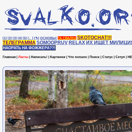
SKOTOCHAT!!!
[1]
[2]
[3]
[4]
[5]
[♩]
[✎]
ОСНОВЫ!
ТА СВАЛКА
ТЕЛЕГРАММА
SOMOOPRUV
RELAX
ИХ ИЩЕТ МИЛИЦИ
НАОРАТЬ НА ФОЖЖЕРА??!
Главная
|
Ласты
|
Написать!
|
Картинки
|
Что попало
|
Поиск
|
Статус
|
Сетуп
|
HE