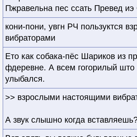
Пжравельна пес ссать Превед иэ 
кони-пони, увгн РЧ пользуктся 
вибраторами
Ето как собака-пёс Шариков из п
фдеревне. А всем гогорилый што 
улыбался.
>> взрослыми настоящими вибра
А звук слышно когда вставляешь