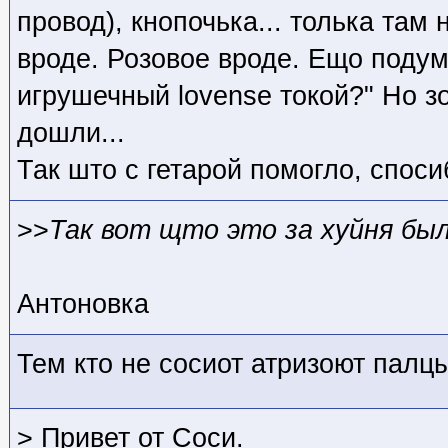
провод), кнопочька... толька там 
вроде. Розовое вроде. Ещо подумо
игрушечный lovense токой?" Но зо
дошли...
Так што с гетарой помогло, споси
>>
Так вот щто это за хуйня бы
Антоновка
Тем кто не сосиот атризоют палцы
> Привет от Соси.