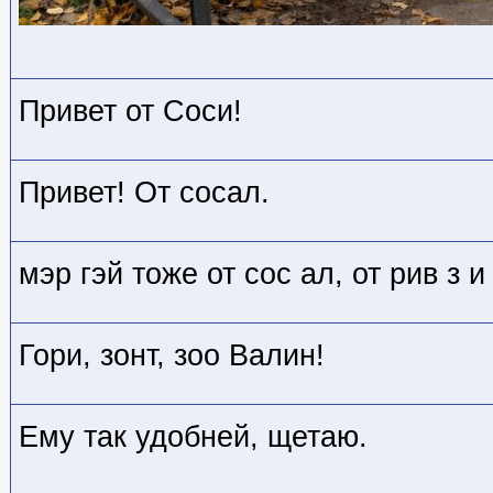
Привет от Соси!
Привет! От сосал.
мэр гэй тоже от сос ал, от рив з 
Гори, зонт, зоо Валин!
Ему так удобней, щетаю.