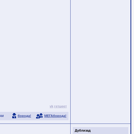
vk
гетшеет
борода!
МЕГАборода!
АМ
Дублизад