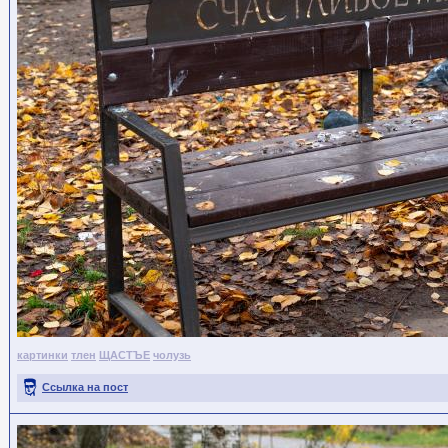
картинки
тлен
ЩАСТЪЕ
чолузь
Ссылка на пост