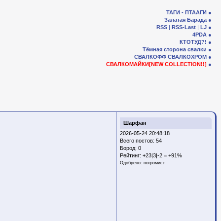
ТАГИ - ПТААГИ
Залатая Барада
RSS
|
RSS-Last
|
LJ
4PDA
КТОТУД?!
Тёмная сторона свалки
СВАЛКОФФ
СВАЛКОХРОМ
СВАЛКОМАЙКИ[NEW COLLECTION!!]
Шарфан
2026-05-24 20:48:18
Всего постов: 54
Бород:
0
Рейтинг:
+23|3|-2 = +91%
Одобрено:
погромист