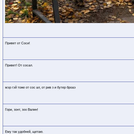
Привет от Соси!
Привет! От сосал.
мэр гэй тоже от сос ал, от рив з и бутер броаэ
Гори, зонт, зоо Валин!
Ему так удобней, щетаю.