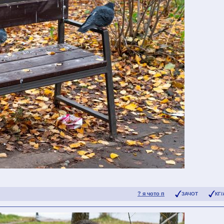
? я чото п
ЗАЧОТ
КГ/