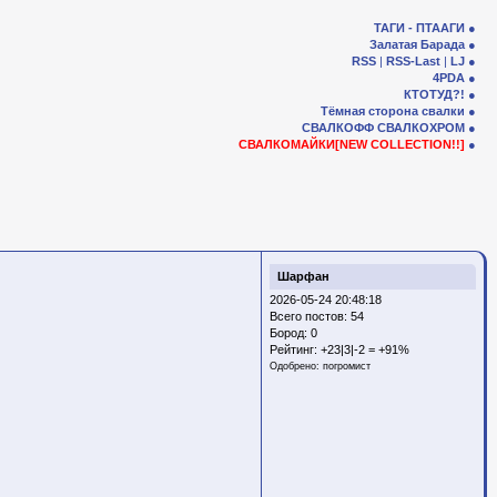
ТАГИ - ПТААГИ
Залатая Барада
RSS
|
RSS-Last
|
LJ
4PDA
КТОТУД?!
Тёмная сторона свалки
СВАЛКОФФ
СВАЛКОХРОМ
СВАЛКОМАЙКИ[NEW COLLECTION!!]
Шарфан
2026-05-24 20:48:18
Всего постов: 54
Бород:
0
Рейтинг:
+23|3|-2 = +91%
Одобрено:
погромист