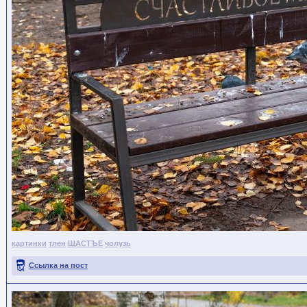
картинки
тлен
ЩАСТЪЕ
чолузь
Ссылка на пост