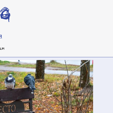
Я
LP!