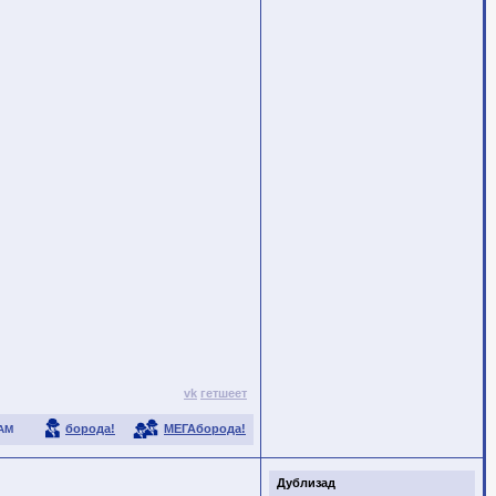
vk
гетшеет
борода!
МЕГАборода!
АМ
Дублизад