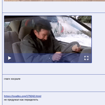
глагн зосрале
https://svalko.org/179242.html
не предумал как периделоть