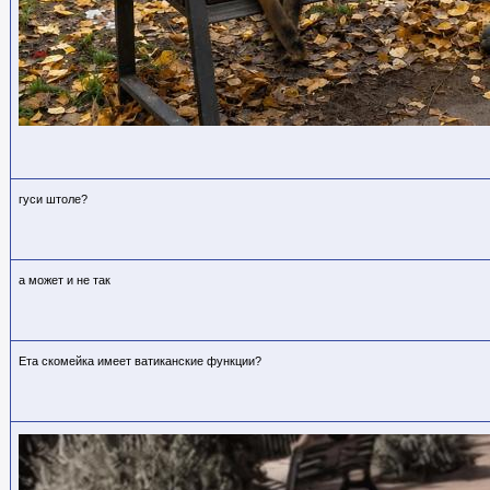
гуси штоле?
а может и не так
Ета скомейка имеет ватиканские функции?