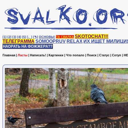
SKOTOCHAT!!!
[1]
[2]
[3]
[4]
[5]
[♩]
[✎]
ОСНОВЫ!
ТА СВАЛКА
ТЕЛЕГРАММА
SOMOOPRUV
RELAX
ИХ ИЩЕТ МИЛИЦИ
НАОРАТЬ НА ФОЖЖЕРА??
Главная
|
Ласты
|
Написать!
|
Картинки
|
Что попало
|
Поиск
|
Статус
|
Сетуп
|
HE