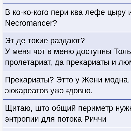
В ко-ко-кого пери ква лефе цыру и
Necromancer?
Эт де токие раздают?
У меня чот в меню доступны Толь
пролетариат, да прекариаты и лю
Прекариаты? Этто у Жени модна.
эюкареатов ужэ
г
довно.
Щитаю, што общий периметр нуж
энтропии для потока Риччи