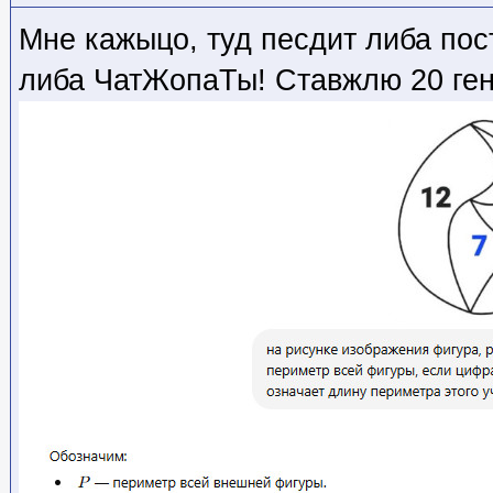
Мне кажыцо, туд песдит либа пос
либа ЧатЖопаТы! Ставжлю 20 ген