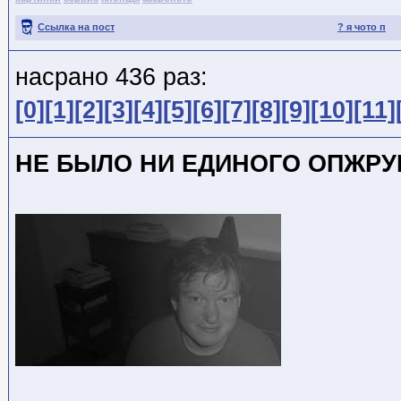
Ссылка на пост
? я чото п
насрано 436 раз:
[0]
[1]
[2]
[3]
[4]
[5]
[6]
[7]
[8]
[9]
[10]
[11]
НЕ БЫЛО НИ ЕДИНОГО ОПЖРУВА!!