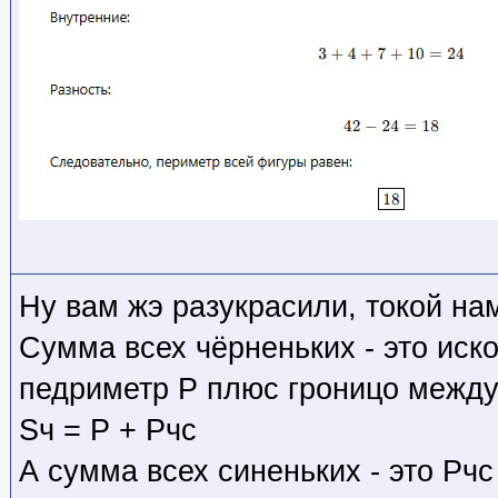
Ну вам жэ разукрасили, токой на
Сумма всех чёрненьких - это ис
педриметр P плюс гроницо между
Sч = P + Pчс
А сумма всех синеньких - это Pч