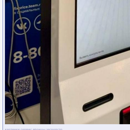
картинки
сервис
японцы
засропсто