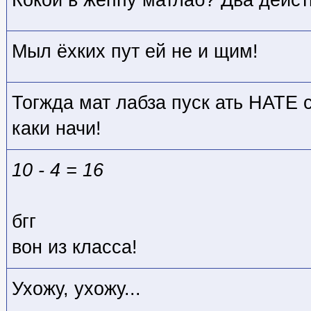
Кокой в жёппу матлаб? Два действ
Мыл ёхких пут ей не и щим!
Тогжда мат лабза пуск ать НАТЕ с
каки начи!
10 - 4 = 16
бгг
вон из класса!
Ухожу, ухожу...