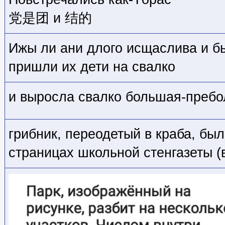
党是团 и 结的
Ижы ли ани длого исщаслива и бы
пришли их дети на свалко
и выросла свалко большая-преб
грибник, переодетый в краба, бы
страницах школьной стенгазеты (