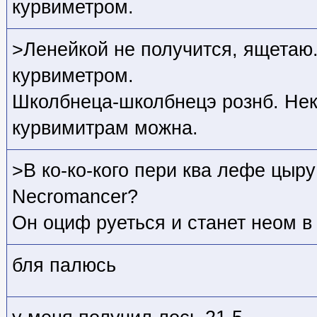
курвиметром.
>Ленейкой не получится, ящетаю
курвиметром.
Школбнеца-школбнецэ рознб. Неко
курвимитрам можна.
>В ко-ко-кого пери ква лефе цыру 
Necromancer?
Он оциф руеться и станет неом в
бля палюсь