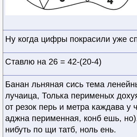
Ну когда цифры покрасили уже спо
Ставлю на 26 = 42-(20-4)
Банан льняная сись тема ленейны
лучаица, Толька перименых дохуя
от резок перь и метра каждава у 
аджна перименная, конб ешь, но
нибуть по щи татб, ноль ень.