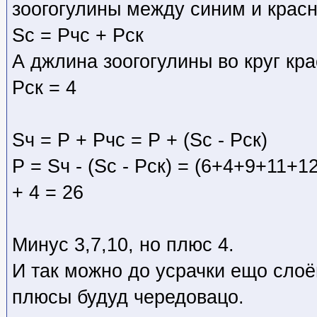
зоогогулины между синим и крас
Sс = Pчс + Pск
А джлина зоогогулины во круг кра
Pск = 4
Sч = P + Pчс = P + (Sс - Pск)
P = Sч - (Sс - Pск) = (6+4+9+11+12)
+ 4 = 26
Минус 3,7,10, но плюс 4.
И так можно до усрачки ещо слоё
плюсы будуд чередовацо.