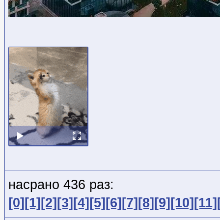
насрано 436 раз:
[0]
[1]
[2]
[3]
[4]
[5]
[6]
[7]
[8]
[9]
[10]
[11]