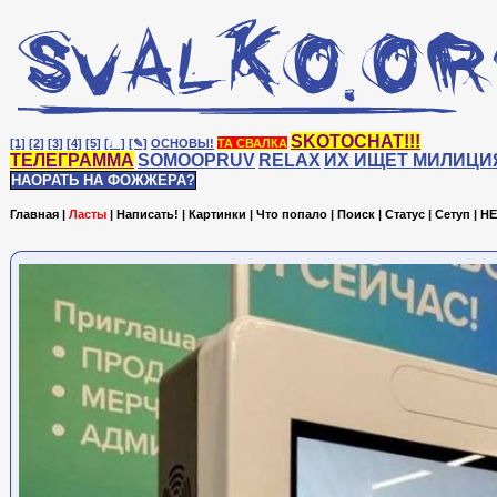
SKOTOCHAT!!!
[1]
[2]
[3]
[4]
[5]
[♩]
[✎]
ОСНОВЫ!
ТА СВАЛКА
ТЕЛЕГРАММА
SOMOOPRUV
RELAX
ИХ ИЩЕТ МИЛИЦИ
НАОРАТЬ НА ФОЖЖЕРА?
Главная
|
Ласты
|
Написать!
|
Картинки
|
Что попало
|
Поиск
|
Статус
|
Сетуп
|
HE