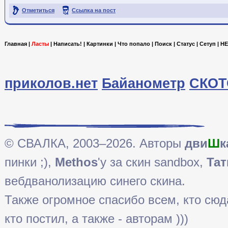
Отметиться
Ссылка на пост
Главная
|
Ласты
|
Написать!
|
Картинки
|
Что попало
|
Поиск
|
Статус
|
Сетуп
|
HE
приколов.нет
Байанометр
СКОТ
© СВАЛКА, 2003–2026. Авторы
дви
Ш
к
пинки ;),
Methos
'у за скин sandbox,
Тат
вебдванолизацию синего скина.
Также огромное спасибо всем, кто сюда 
кто постил, а также - авторам )))