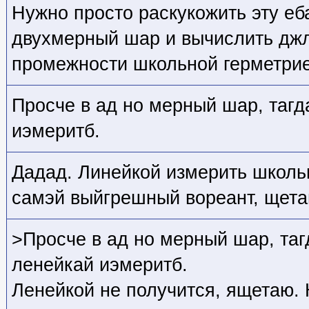
Нужно просто раскукожить эту еб
двухмерный шар и вычислить джл
промежности школьной герметрие
Просче в ад но мерный шар, таг
иэмеритб.
Дадад. Линейкой измерить школь
самэй выйгрешный вореант, щета
>Просче в ад но мерный шар, та
ленейкай иэмеритб.
Ленейкой не получится, ящетаю.