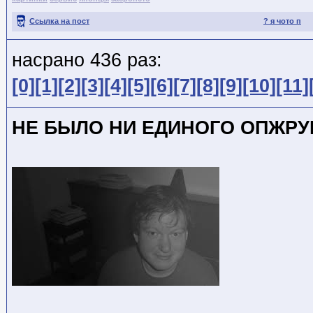
Ссылка на пост
? я чото п
насрано 436 раз:
[0]
[1]
[2]
[3]
[4]
[5]
[6]
[7]
[8]
[9]
[10]
[11]
НЕ БЫЛО НИ ЕДИНОГО ОПЖРУВА!!