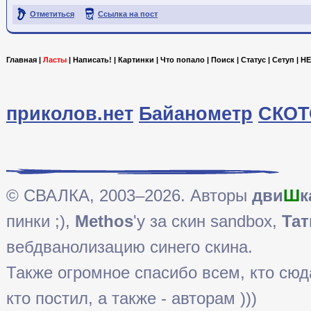
Отметиться
Ссылка на пост
Главная
|
Ласты
|
Написать!
|
Картинки
|
Что попало
|
Поиск
|
Статус
|
Сетуп
|
HE
приколов.нет
Байанометр
СКОТ
© СВАЛКА, 2003–2026. Авторы
дви
Ш
к
пинки ;),
Methos
'у за скин sandbox,
Тат
вебдванолизацию синего скина.
Также огромное спасибо всем, кто сюда 
кто постил, а также - авторам )))