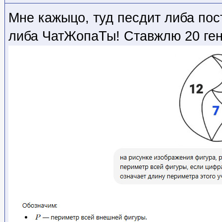
Мне кажыцо, туд песдит либа пос
либа ЧатЖопаТы! Ставжлю 20 ген