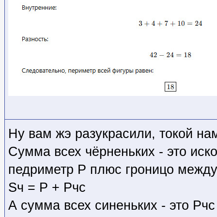
Ну вам жэ разукрасили, токой на
Сумма всех чёрненьких - это ис
педриметр P плюс гроницо между
Sч = P + Pчс
А сумма всех синеньких - это Pч