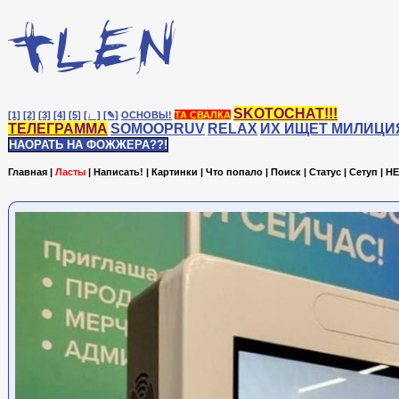
SKOTOCHAT!!!
[1]
[2]
[3]
[4]
[5]
[♩]
[✎]
ОСНОВЫ!
ТА СВАЛКА
ТЕЛЕГРАММА
SOMOOPRUV
RELAX
ИХ ИЩЕТ МИЛИЦИ
НАОРАТЬ НА ФОЖЖЕРА??!
Главная
|
Ласты
|
Написать!
|
Картинки
|
Что попало
|
Поиск
|
Статус
|
Сетуп
|
HE