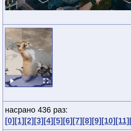
насрано 436 раз:
[0]
[1]
[2]
[3]
[4]
[5]
[6]
[7]
[8]
[9]
[10]
[11]