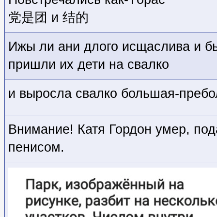
党是团 и 结的
Ижы ли ани длого исщаслива и бы
пришли их дети на свалко
и выросла свалко большая-преб
Внимание! Катя Гордон умер, по
пенисом.