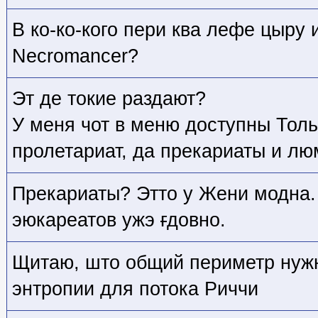
В ко-ко-кого пери ква лефе цыру и
Necromancer?
Эт де токие раздают?
У меня чот в меню доступны Толь
пролетариат, да прекариаты и лю
Прекариаты? Этто у Жени модна.
эюкареатов ужэ
г
довно.
Щитаю, што общий периметр нуж
энтропии для потока Риччи