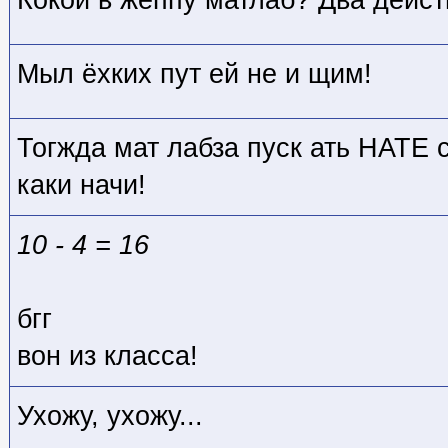
Кокой в жёппу матлаб? Два действ
Мыл ёхких пут ей не и щим!
Тогжда мат лабза пуск ать НАТЕ с
каки начи!
10 - 4 = 16
бгг
вон из класса!
Ухожу, ухожу...