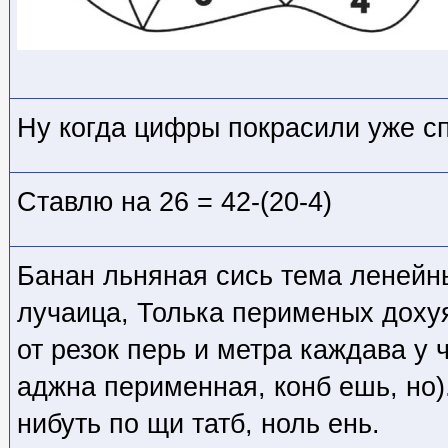
Ну когда цифры покрасили уже спо
Ставлю на 26 = 42-(20-4)
Банан льняная сись тема ленейны
лучаица, Толька перименых дохуя
от резок перь и метра каждава у 
аджна перименная, конб ешь, но
нибуть по щи татб, ноль ень.