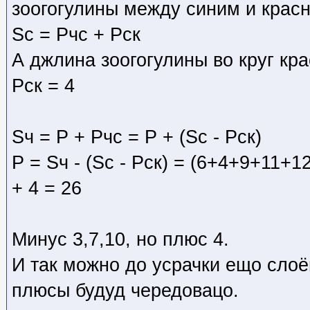
зоогогулины между синим и крас
Sс = Pчс + Pск
А джлина зоогогулины во круг кра
Pск = 4
Sч = P + Pчс = P + (Sс - Pск)
P = Sч - (Sс - Pск) = (6+4+9+11+12)
+ 4 = 26
Минус 3,7,10, но плюс 4.
И так можно до усрачки ещо слоё
плюсы будуд чередовацо.