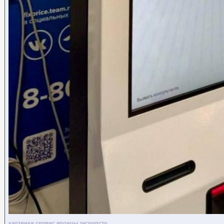
картинки
сервис
японцы
засропсто