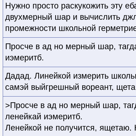
Нужно просто раскукожить эту еб
двухмерный шар и вычислить джл
промежности школьной герметрие
Просче в ад но мерный шар, таг
иэмеритб.
Дадад. Линейкой измерить школь
самэй выйгрешный вореант, щета
>Просче в ад но мерный шар, та
ленейкай иэмеритб.
Ленейкой не получится, ящетаю.