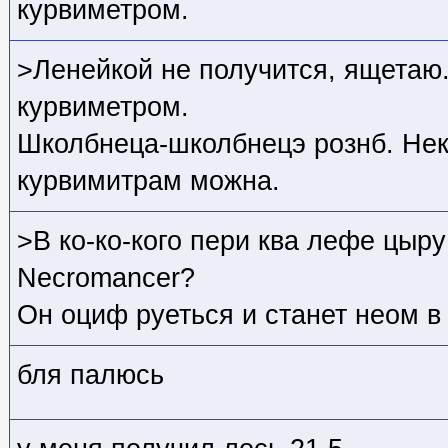
курвиметром.
>Ленейкой не получится, ящетаю
курвиметром.
Школбнеца-школбнецэ рознб. Неко
курвимитрам можна.
>В ко-ко-кого пери ква лефе цыру 
Necromancer?
Он оциф руеться и станет неом в
бля палюсь