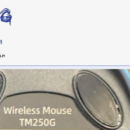
Я
LP!