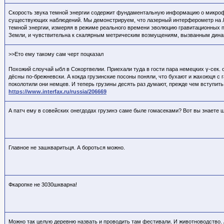
Скорость звука темной энергии содержит фундаментальную информацию о микрофи
существующих наблюдений. Мы демонстрируем, что лазерный интерферометр на Лун
темной энергии, измеряя в режиме реального времени эволюцию гравитационных п
Земли, и чувствительна к скалярным метрическим возмущениям, вызванным динам
>>Ето ему такому сам черт поцказал
Похожий слоучай ыбл в Сокортвелии. Приехали туда в гости пара немецких γ-сек. 
дёсны по-брежневски. А кокда грузинские посоны поняли, что бухают и жахоюця с г
поколотили они немцев. И теперь грузины десять раз думают, прежде чем вступить 
https://www.interfax.ru/russia/206669
А патч ему в совейских онегдодах грузинэ саме быле гомасеками? Вот вы знаете 
Главное не зашкваритьця. А бороться можно.
Фкаропке не 3030шкварна!
Можно так целую деревню назвать и проводить там фестивали. И животноводство. 