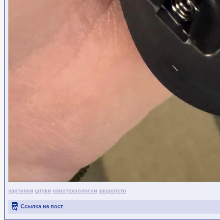
картинки
штуки
нанотехнологии
засропсто
Ссылка на пост