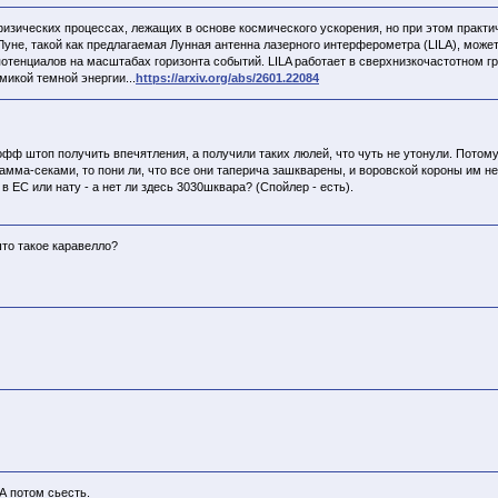
зических процессах, лежащих в основе космического ускорения, но при этом практ
е, такой как предлагаемая Лунная антенна лазерного интерферометра (LILA), может
отенциалов на масштабах горизонта событий. LILA работает в сверхнизкочастотном г
икой темной энергии...
https://arxiv.org/abs/2601.22084
офф штоп получить впечятления, а получили таких люлей, что чуть не утонули. Потому
амма-секами, то пони ли, что все они таперича зашкварены, и воровской короны им не 
в ЕС или нату - а нет ли здесь 3030шквара? (Спойлер - есть).
што такое каравелло?
А потом сьесть.