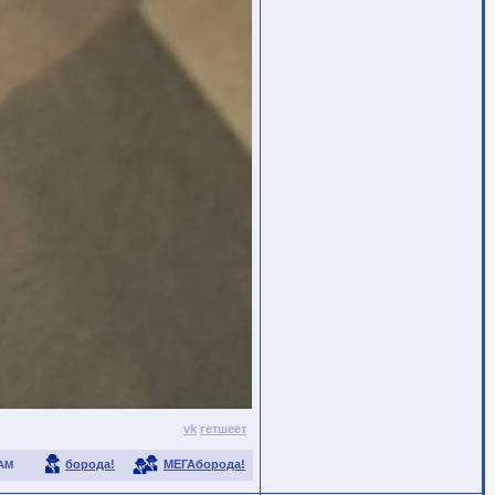
vk
гетшеет
борода!
МЕГАборода!
АМ