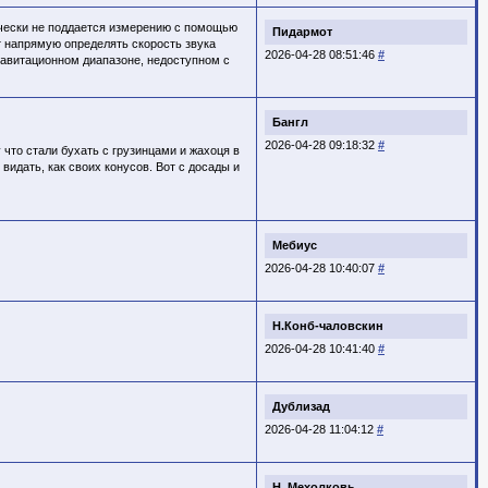
ически не поддается измерению с помощью
Пидармот
 напрямую определять скорость звука
2026-04-28 08:51:46
#
равитационном диапазоне, недоступном с
Бангл
2026-04-28 09:18:32
#
 что стали бухать с грузинцами и жахоця в
видать, как своих конусов. Вот с досады и
Мебиус
2026-04-28 10:40:07
#
Н.Конб-чаловскин
2026-04-28 10:41:40
#
Дублизад
2026-04-28 11:04:12
#
Н. Мехолковь