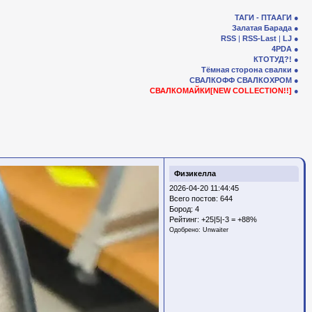
ТАГИ - ПТААГИ
Залатая Барада
RSS
|
RSS-Last
|
LJ
4PDA
КТОТУД?!
Тёмная сторона свалки
СВАЛКОФФ
СВАЛКОХРОМ
СВАЛКОМАЙКИ[NEW COLLECTION!!]
Физикелла
2026-04-20 11:44:45
Всего постов: 644
Бород:
4
Рейтинг:
+25|5|-3 = +88%
Одобрено:
Unwaiter