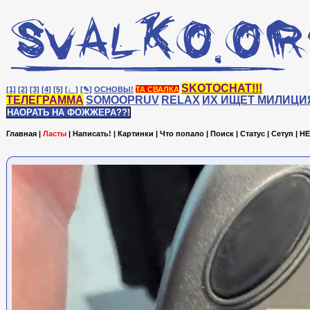
SKOTOCHAT!!!
[1]
[2]
[3]
[4]
[5]
[♩]
[✎]
ОСНОВЫ!
ТА СВАЛКА
ТЕЛЕГРАММА
SOMOOPRUV
RELAX
ИХ ИЩЕТ МИЛИЦИ
НАОРАТЬ НА ФОЖЖЕРА??!
Главная
|
Ласты
|
Написать!
|
Картинки
|
Что попало
|
Поиск
|
Статус
|
Сетуп
|
HE