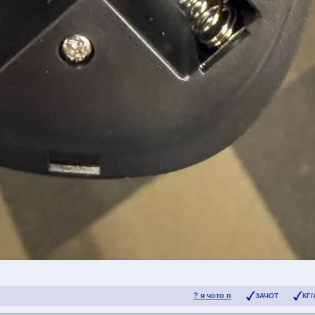
? я чото п
ЗАЧОТ
КГ/