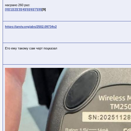
насрано 260 раз:
[0]
[1]
[2]
[3]
[4]
[5]
[6]
[7]
[8]
[9]
https://arxiv.org/abs/2502.09734v2
Ето ему такому сам черт поцказал