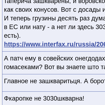
таперича зашкварены, и воровско
как своих конусов. Вот с досады 
И теперь грузины десять раз дум
в ЕС или нату - а нет ли здесь 3
есть).
https://www.interfax.ru/russia/2
А патч ему в совейских онегдода
гомасеками? Вот вы знаете што т
Главное не зашкваритьця. А боро
Фкаропке не 3030шкварна!