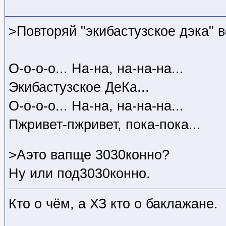
>Повторяй "экибастузское дэка" 
О-о-о-о... На-на, на-на-на...
Экибастузское ДеКа...
О-о-о-о... На-на, на-на-на...
Пжривет-пжривет, пока-пока...
>Аэто вапще 3030конно?
Ну или под3030конно.
Кто о чём, а ХЗ кто
о баклажане.