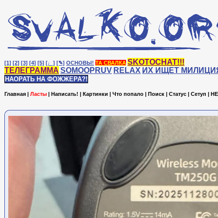
SKOTOCHAT!!!
[1]
[2]
[3]
[4]
[5]
[♩]
[✎]
ОСНОВЫ!
ТА СВАЛКА
ТЕЛЕГРАММА
SOMOOPRUV
RELAX
ИХ ИЩЕТ МИЛИЦИ
НАОРАТЬ НА ФОЖЖЕРА?!
Главная
|
Ласты
|
Написать!
|
Картинки
|
Что попало
|
Поиск
|
Статус
|
Сетуп
|
HE