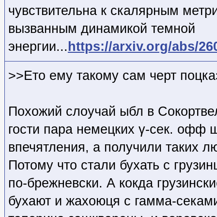
чувствительна к скалярным метр
вызванным динамикой темной
энергии...
https://arxiv.org/abs/2
>>Ето ему такому сам черт поцка
Похожий слоучай ыбл в Сокортве
гости пара немецких γ-сек. офф 
впечятления, а получили таких лю
Потому что стали бухать с грузи
по-брежневски. А кокда грузинск
бухают и жахоюця с гамма-секами,