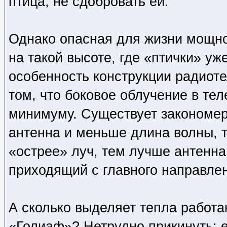
птица, не сдобровать ей.
Однако опасная для жизни мощно
на такой высоте, где «птички» уже
особенность конструкции радиоте
том, что боковое облучение в тел
минимуму. Существует закономер
антенна и меньше длина волны, т
«острее» луч, тем лучше антенна
приходящий с главного направле
А сколько выделяет тепла работ
«Голиаф»? Нетрудно прикинуть: е