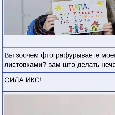
Вы зоочем фтографурываете мое
листовками? вам што делать неч
СИЛА ИКС!