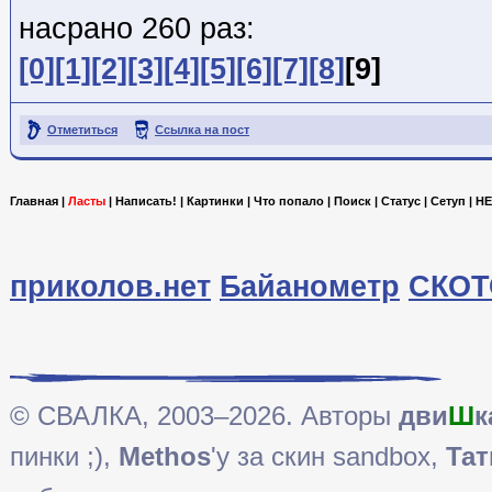
насрано 260 раз:
[0]
[1]
[2]
[3]
[4]
[5]
[6]
[7]
[8]
[9]
Отметиться
Ссылка на пост
Главная
|
Ласты
|
Написать!
|
Картинки
|
Что попало
|
Поиск
|
Статус
|
Сетуп
|
HE
приколов.нет
Байанометр
СКОТ
© СВАЛКА, 2003–2026. Авторы
дви
Ш
к
пинки ;),
Methos
'у за скин sandbox,
Тат