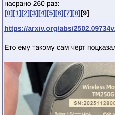
насрано 260 раз:
[0]
[1]
[2]
[3]
[4]
[5]
[6]
[7]
[8]
[9]
https://arxiv.org/abs/2502.09734v
Ето ему такому сам черт поцказа