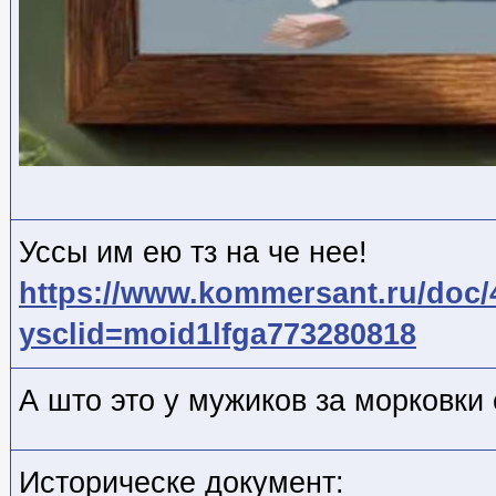
Уссы им ею тз на че нее!
https://www.kommersant.ru/doc
ysclid=moid1lfga773280818
А што это у мужиков за морковки 
Историческе документ: