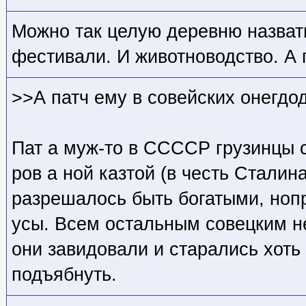
Можно так целую деревню назват
фестивали. И животноводство. А 
>>А патч ему в совейских онегдо
Пат а муж-то в ССССР грузинцы с
ров а ной казтой (в честь Сталин
разрешалось быть богатыми, нопр
усы. Всем остальным совецким н
они завидовали и старались хоть 
подъябнуть.