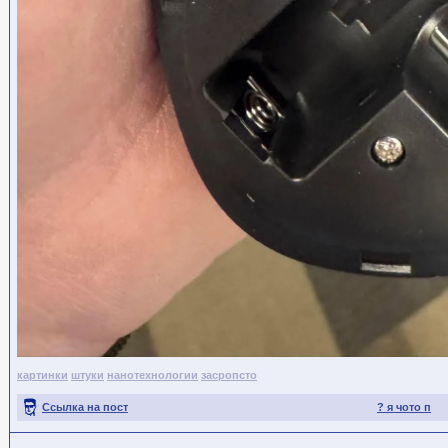
картинки
штуки
нанотехнологии
засропсто
Ссылка на пост
? я чото п