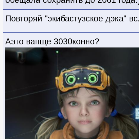
обещала сохранить до 2061 года.
Повторяй "экибастузское дэка" вс
Аэто вапще 3030конно?