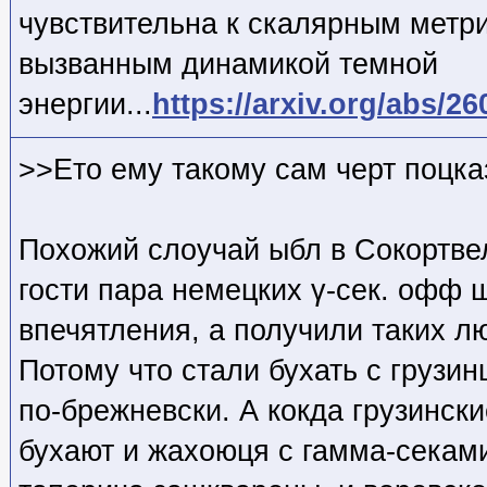
чувствительна к скалярным метр
вызванным динамикой темной
энергии...
https://arxiv.org/abs/2
>>Ето ему такому сам черт поцка
Похожий слоучай ыбл в Сокортве
гости пара немецких γ-сек. офф 
впечятления, а получили таких лю
Потому что стали бухать с грузи
по-брежневски. А кокда грузинск
бухают и жахоюця с гамма-секами,