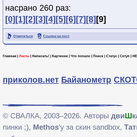
насрано 260 раз:
[0]
[1]
[2]
[3]
[4]
[5]
[6]
[7]
[8]
[9]
Отметиться
Ссылка на пост
Главная
|
Ласты
|
Написать!
|
Картинки
|
Что попало
|
Поиск
|
Статус
|
Сетуп
|
HE
приколов.нет
Байанометр
СКОТ
© СВАЛКА, 2003–2026. Авторы
дви
Ш
к
пинки ;),
Methos
'у за скин sandbox,
Тат