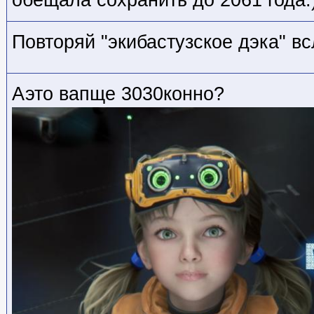
обещала сохранить до 2061 года.
Повторяй "экибастузское дэка" вс
Аэто вапще 3030конно?