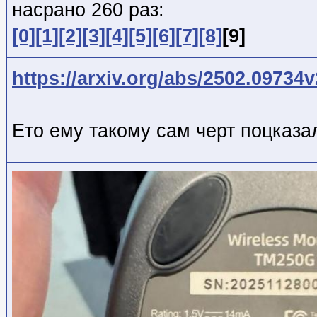
насрано 260 раз:
[0]
[1]
[2]
[3]
[4]
[5]
[6]
[7]
[8]
[9]
https://arxiv.org/abs/2502.09734v
Ето ему такому сам черт поцказа