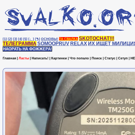
SKOTOCHAT!!!
[1]
[2]
[3]
[4]
[5]
[♩]
[✎]
ОСНОВЫ!
ТА СВАЛКА
ТЕЛЕГРАММА
SOMOOPRUV
RELAX
ИХ ИЩЕТ МИЛИЦИ
НАОРАТЬ НА ФОЖЖЕРА!
Главная
|
Ласты
|
Написать!
|
Картинки
|
Что попало
|
Поиск
|
Статус
|
Сетуп
|
HE