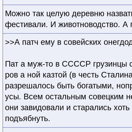
Можно так целую деревню назват
фестивали. И животноводство. А 
>>А патч ему в совейских онегдо
Пат а муж-то в ССССР грузинцы с
ров а ной казтой (в честь Сталин
разрешалось быть богатыми, нопр
усы. Всем остальным совецким н
они завидовали и старались хоть 
подъябнуть.