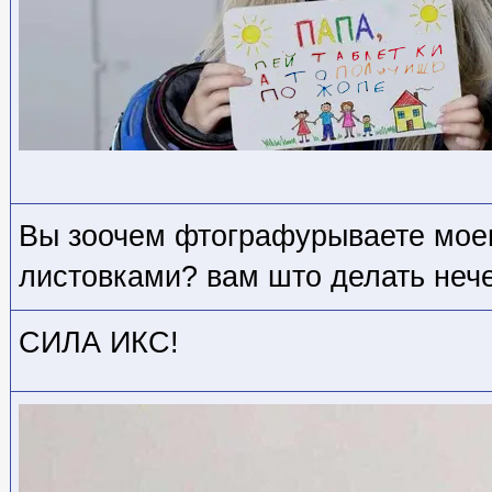
Вы зоочем фтографурываете мое
листовками? вам што делать неч
СИЛА ИКС!