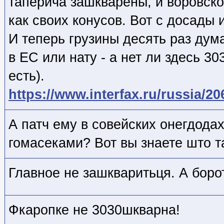
таперича зашкварены, и воровско
как своих конусов. Вот с досады 
И теперь грузины десять раз дум
в ЕС или нату - а нет ли здесь 3
есть).
https://www.interfax.ru/russia/2
А патч ему в совейских онегдода
гомасеками? Вот вы знаете што т
Главное не зашкваритьця. А боро
Фкаропке не 3030шкварна!