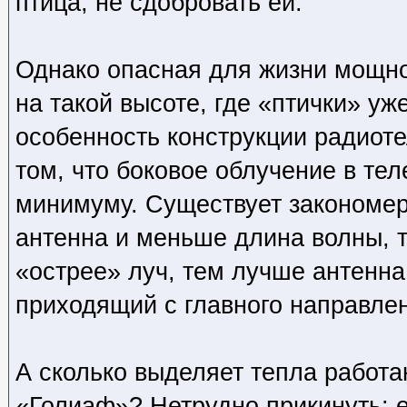
птица, не сдобровать ей.
Однако опасная для жизни мощно
на такой высоте, где «птички» уже
особенность конструкции радиоте
том, что боковое облучение в тел
минимуму. Существует закономер
антенна и меньше длина волны, т
«острее» луч, тем лучше антенна
приходящий с главного направле
А сколько выделяет тепла работ
«Голиаф»? Нетрудно прикинуть: е