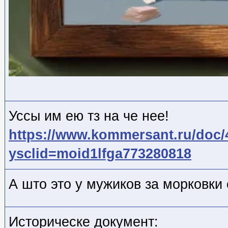
Уссы им ею тз на че нее!
https://www.kommersant.ru/doc
ysclid=moid1lfga773280818
А што это у мужиков за морковки 
Историческе документ: