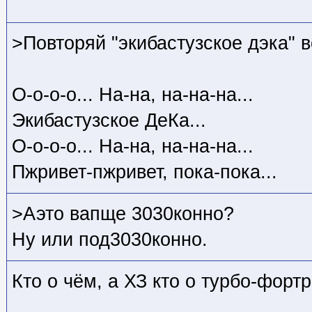
>Повторяй "экибастузское дэка" 
О-о-о-о... На-на, на-на-на...
Экибастузское ДеКа...
О-о-о-о... На-на, на-на-на...
Пжривет-пжривет, пока-пока...
>Аэто вапще 3030конно?
Ну или под3030конно.
Кто о чём, а ХЗ кто
о турбо-фортр