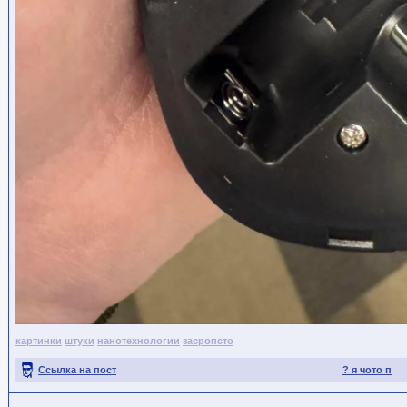
картинки
штуки
нанотехнологии
засропсто
Ссылка на пост
? я чото п