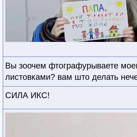
Вы зоочем фтографурываете мое
листовками? вам што делать неч
СИЛА ИКС!