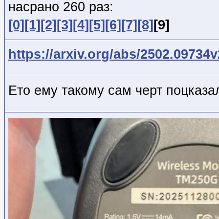
насрано 260 раз:
[0]
[1]
[2]
[3]
[4]
[5]
[6]
[7]
[8]
[9]
https://arxiv.org/abs/2502.09734v
Ето ему такому сам черт поцказа