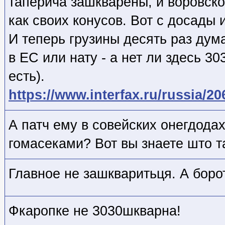
таперича зашкварены, и воровско
как своих конусов. Вот с досады 
И теперь грузины десять раз дум
в ЕС или нату - а нет ли здесь 3
есть).
https://www.interfax.ru/russia/2
А патч ему в совейских онегдода
гомасеками? Вот вы знаете што т
Главное не зашкваритьця. А боро
Фкаропке не 3030шкварна!