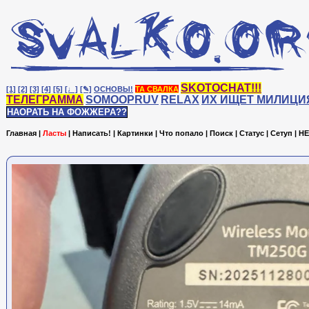
SKOTOCHAT!!!
[1]
[2]
[3]
[4]
[5]
[♩]
[✎]
ОСНОВЫ!
ТА СВАЛКА
ТЕЛЕГРАММА
SOMOOPRUV
RELAX
ИХ ИЩЕТ МИЛИЦИ
НАОРАТЬ НА ФОЖЖЕРА??
Главная
|
Ласты
|
Написать!
|
Картинки
|
Что попало
|
Поиск
|
Статус
|
Сетуп
|
HE