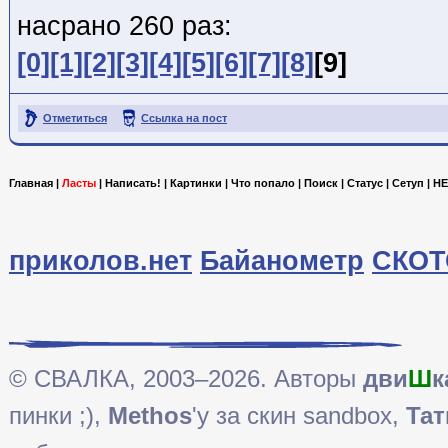
насрано 260 раз:
[0]
[1]
[2]
[3]
[4]
[5]
[6]
[7]
[8]
[9]
Отметиться
Ссылка на пост
Главная
|
Ласты
|
Написать!
|
Картинки
|
Что попало
|
Поиск
|
Статус
|
Сетуп
|
HE
приколов.нет
Байанометр
СКОТ
© СВАЛКА, 2003–2026. Авторы
дви
Ш
к
пинки ;),
Methos
'у за скин sandbox,
Тат