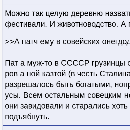
Можно так целую деревню назват
фестивали. И животноводство. А 
>>А патч ему в совейских онегдо
Пат а муж-то в ССССР грузинцы с
ров а ной казтой (в честь Сталин
разрешалось быть богатыми, нопр
усы. Всем остальным совецким н
они завидовали и старались хоть 
подъябнуть.