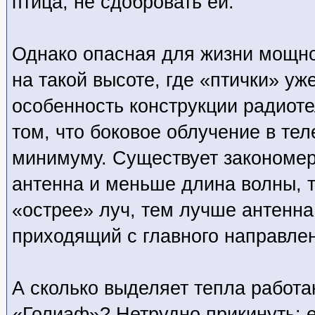
птица, не сдобровать ей.
Однако опасная для жизни мощно
на такой высоте, где «птички» уже
особенность конструкции радиоте
том, что боковое облучение в тел
минимуму. Существует закономер
антенна и меньше длина волны, т
«острее» луч, тем лучше антенна
приходящий с главного направле
А сколько выделяет тепла работ
«Голиаф»? Нетрудно прикинуть: е