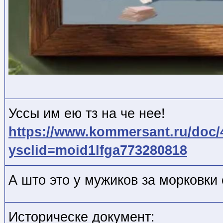
Уссы им ею тз на че нее!
https://www.kommersant.ru/doc
ysclid=moid1lfga773280818
А што это у мужиков за морковки 
Историческе документ: