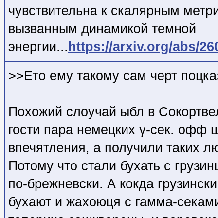
чувствительна к скалярным метр
вызванным динамикой темной
энергии...
https://arxiv.org/abs/2
>>Ето ему такому сам черт поцка
Похожий слоучай ыбл в Сокортве
гости пара немецких γ-сек. офф 
впечятления, а получили таких лю
Потому что стали бухать с грузи
по-брежневски. А кокда грузинск
бухают и жахоюця с гамма-секами,