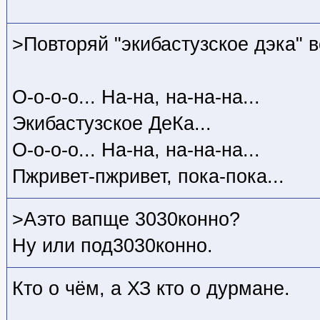
>Повторяй "экибастузское дэка" 
О-о-о-о... На-на, на-на-на...
Экибастузское ДеКа...
О-о-о-о... На-на, на-на-на...
Пжривет-пжривет, пока-пока...
>Аэто вапще 3030конно?
Ну или под3030конно.
Кто о чём, а ХЗ кто
о дурмане.