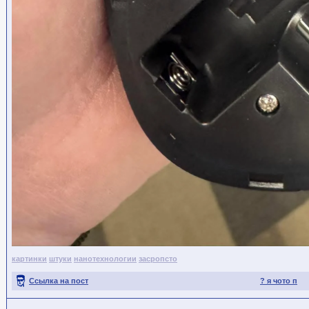
картинки
штуки
нанотехнологии
засропсто
Ссылка на пост
? я чото п