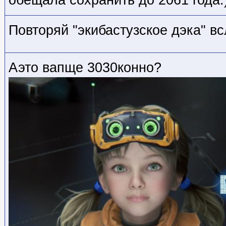
обещала сохранить до 2061 года.
Повторяй "экибастузское дэка" вс
Аэто вапще 3030конно?