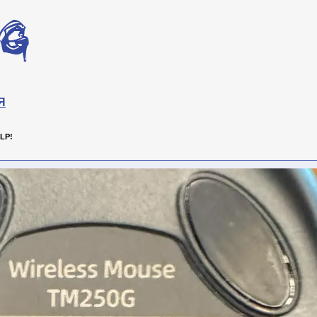
Я
LP!