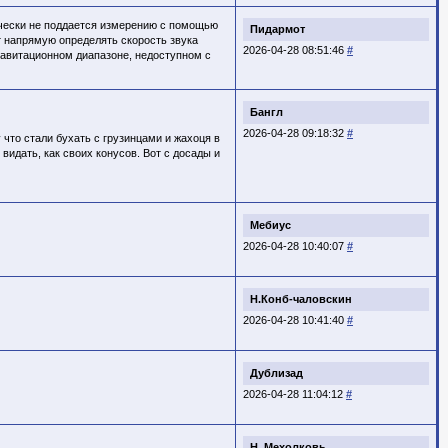
ически не поддается измерению с помощью
Пидармот
 напрямую определять скорость звука
2026-04-28 08:51:46
#
равитационном диапазоне, недоступном с
Бангл
2026-04-28 09:18:32
#
 что стали бухать с грузинцами и жахоця в
видать, как своих конусов. Вот с досады и
Мебиус
2026-04-28 10:40:07
#
Н.Конб-чаловскин
2026-04-28 10:41:40
#
Дублизад
2026-04-28 11:04:12
#
Н. Мехолковь