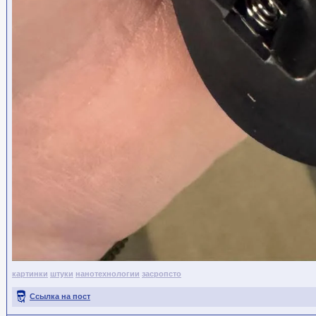
картинки
штуки
нанотехнологии
засропсто
Ссылка на пост