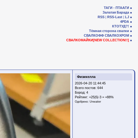
ТАГИ - ПТААГИ
Залатая Барада
RSS
|
RSS-Last
|
LJ
4PDA
КТОТУД?!
Тёмная сторона свалки
СВАЛКОФФ
СВАЛКОХРОМ
СВАЛКОМАЙКИ[NEW COLLECTION!!]
Физикелла
2026-04-20 11:44:45
Всего постов: 644
Бород:
4
Рейтинг:
+25|5|-3 = +88%
Одобрено:
Unwaiter