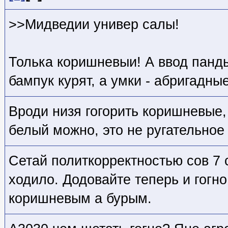
>>Мидведии универ салы!
Толька коришневыи! А ввод панды
бампук курят, а умки - абригадн
Вроди низя гогорить коришневые,
белый можно, это не ругательное
Сетай политкорректностью сов 7 
ходило. Додовайте теперь и гогн
коришневым а бурым.