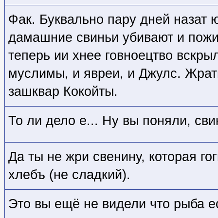
Фак. Буквально пару дней назат ю
дамашние свиньи убивают и пожи
теперь ии хнее говноецтво вскры
муслимы, и явреи, и Джулс. Жрат
зашквар Кокойты.
То ли дело е... Ну вы поняли, св
Да ты не жри свенину, которая го
хлебъ (не сладкий).
Это вы ещё не видели что рыба е