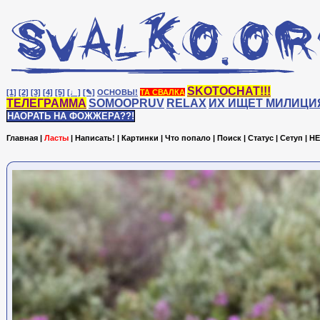
SKOTOCHAT!!!
[1]
[2]
[3]
[4]
[5]
[♩]
[✎]
ОСНОВЫ!
ТА СВАЛКА
ТЕЛЕГРАММА
SOMOOPRUV
RELAX
ИХ ИЩЕТ МИЛИЦИ
НАОРАТЬ НА ФОЖЖЕРА??!
Главная
|
Ласты
|
Написать!
|
Картинки
|
Что попало
|
Поиск
|
Статус
|
Сетуп
|
HE