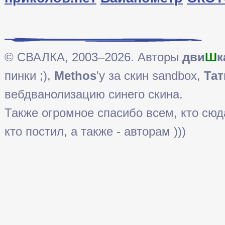
© СВАЛКА, 2003–2026. Авторы
дви
Ш
к
пинки ;),
Methos
'у за скин sandbox,
Тат
вебдванолизацию синего скина.
Также огромное спасибо всем, кто сюда 
кто постил, а также - авторам )))