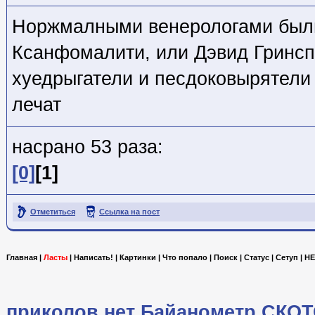
Норжмалными венерологами был
Ксанфомалити, или Дэвид Гринсп
хуедрыгатели и песдоковырятели
лечат
насрано 53 раза:
[0]
[1]
Отметиться
Ссылка на пост
Главная
|
Ласты
|
Написать!
|
Картинки
|
Что попало
|
Поиск
|
Статус
|
Сетуп
|
HE
приколов.нет
Байанометр
СКОТ