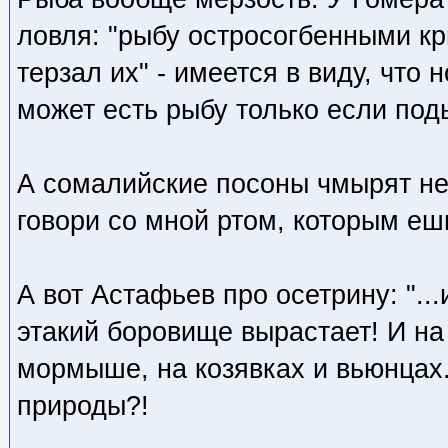
ловля: "рыбу остросогбенными к
терзал их" - имеется в виду, что
может есть рыбу только если поды
А сомалийские посоны чмырят не
говори со мной ртом, которым еш
А вот Астафьев про осетрину: "..
этакий боровище вырастает! И на
мормыше, на козявках и вьюнцах.
природы?!