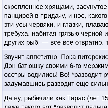
скрепленное хрящами, засунутое
панцирей в придачу, и нос, какого
эти усы-червяки, и глазки, плав
требуха, набитая грязью черной и
других рыб, — все-все отвратно, 
Звучит аппетитно. Пока питерски
Дон батюшку своими 6-го мерзким
осетры водились! Во! *разводит р
задумавшись разводит еще сильн
Да ну, рыбачили как Тарас (лет 1
даже такого вот *разводит пальца