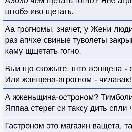
А3030 чем щетать гогно? Яне агро
штобэ иво щетать.
Аа грогномы, значет, у Жени люд
раз апчхе свиные туволеты закры
каму щщетать гогно.
Выи що скожыте, што жэнщена - он
Или жэнщена-агрогном - чилавак!
А жженьщина-остроном? Тимболи
Яппаа стерег си таксу дить спли 
Гастроном это магазин ващета, т