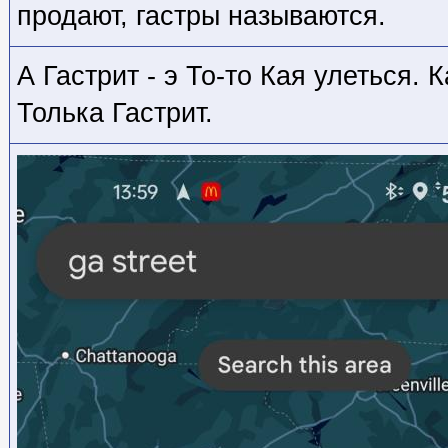
продают, гастры называются.
А Гастрит - э То-то Кая улеться. 
Толька Гастрит.