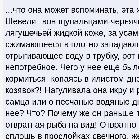
...что она может вспоминать, эта
Шевелит вон щупальцами-червяч
лягушечьей жидкой коже, за усам
сжимающееся в плотно западающ
отрыгивающее воду в трубку, рот 
непотребное. Чего у нее еще был
кормиться, копаясь в илистом дн
козявок?! Нагуливала она икру и р
самца или о песчаные водяные д
нее? Что? Почему же он раньше-т
отвратная рыба на вид! Отвратно
сплошь в прослойках свечного, ж