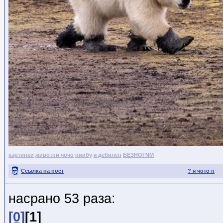
картинки
животни чочо
ниибу
я дебилен
БЕЗНОГNМ
Ссылка на пост
? я чото п
насрано 53 раза:
[0]
[1]