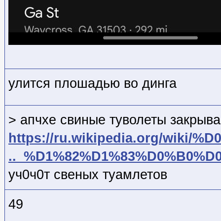
улится плошадью во динга
> апчхе свиные туволеты закрыв
https://ru.wikipedia.org/wiki/%
.._%D1%82%D1%83%D0%B0%D
уч0ч0т свеных туамлетов
49