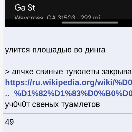
улится плошадью во динга
> апчхе свиные туволеты закрыв
https://ru.wikipedia.org/wiki/%
.._%D1%82%D1%83%D0%B0%D
уч0ч0т свеных туамлетов
49