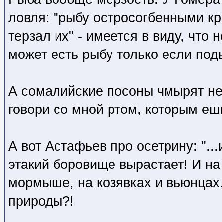
ловля: "рыбу остросогбенными к
терзал их" - имеется в виду, что
может есть рыбу только если поды
А сомалийские посоны чмырят не
говори со мной ртом, которым еш
А вот Астафьев про осетрину: "..
этакий боровище вырастает! И на
мормыше, на козявках и вьюнцах.
природы?!