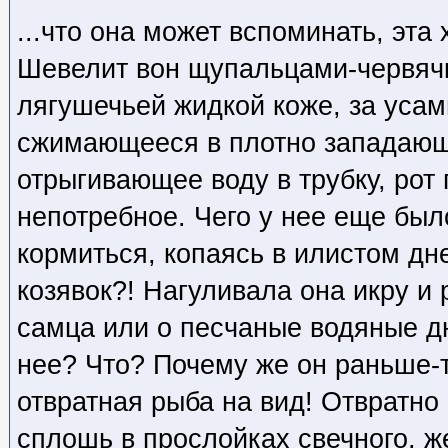
...что она может вспоминать, эта
Шевелит вон щупальцами-червяч
лягушечьей жидкой коже, за усам
сжимающееся в плотно западающ
отрыгивающее воду в трубку, рот 
непотребное. Чего у нее еще был
кормиться, копаясь в илистом дн
козявок?! Нагуливала она икру и р
самца или о песчаные водяные д
нее? Что? Почему же он раньше-т
отвратная рыба на вид! Отвратно
сплошь в прослойках свечного, ж