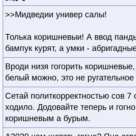
>>Мидведии универ салы!
Толька коришневыи! А ввод панды
бампук курят, а умки - абригадн
Вроди низя гогорить коришневые,
белый можно, это не ругательное
Сетай политкорректностью сов 7 
ходило. Додовайте теперь и гогн
коришневым а бурым.