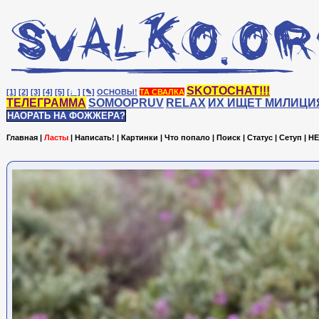
SKOTOCHAT!!!
[1]
[2]
[3]
[4]
[5]
[♩]
[✎]
ОСНОВЫ!
ТА СВАЛКА
ТЕЛЕГРАММА
SOMOOPRUV
RELAX
ИХ ИЩЕТ МИЛИЦИ
НАОРАТЬ НА ФОЖЖЕРА?
Главная
|
Ласты
|
Написать!
|
Картинки
|
Что попало
|
Поиск
|
Статус
|
Сетуп
|
HE