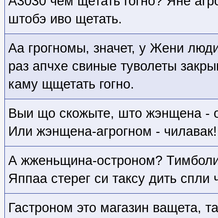
А3030 чем щетать гогно? Яне агро
штобэ иво щетать.
Аа грогномы, значет, у Жени люд
раз апчхе свиные туволеты закры
каму щщетать гогно.
Выи що скожыте, што жэнщена - он
Или жэнщена-агрогном - чилавак!
А жженьщина-остроном? Тимболи
Яппаа стерег си таксу дить спли 
Гастроном это магазин ващета, т