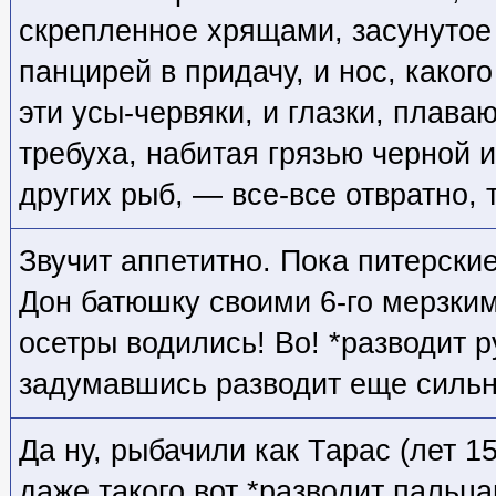
скрепленное хрящами, засунутое
панцирей в придачу, и нос, какого
эти усы-червяки, и глазки, плав
требуха, набитая грязью черной и
других рыб, — все-все отвратно, 
Звучит аппетитно. Пока питерски
Дон батюшку своими 6-го мерзким
осетры водились! Во! *разводит р
задумавшись разводит еще сильн
Да ну, рыбачили как Тарас (лет 1
даже такого вот *разводит пальца