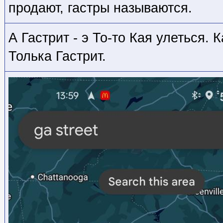
продают, гастры называются.
А Гастрит - э То-то Кая улеться. 
Толька Гастрит.