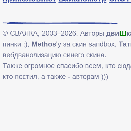
© СВАЛКА, 2003–2026. Авторы
дви
Ш
к
пинки ;),
Methos
'у за скин sandbox,
Тат
вебдванолизацию синего скина.
Также огромное спасибо всем, кто сюда 
кто постил, а также - авторам )))