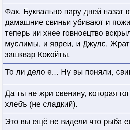
Фак. Буквально пару дней назат ю
дамашние свиньи убивают и пожи
теперь ии хнее говноецтво вскры
муслимы, и явреи, и Джулс. Жрат
зашквар Кокойты.
То ли дело е... Ну вы поняли, св
Да ты не жри свенину, которая го
хлебъ (не сладкий).
Это вы ещё не видели что рыба е