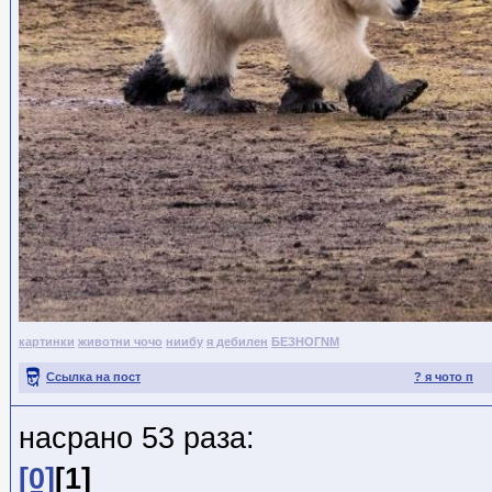
картинки
животни чочо
ниибу
я дебилен
БЕЗНОГNМ
Ссылка на пост
? я чото п
насрано 53 раза:
[0]
[1]