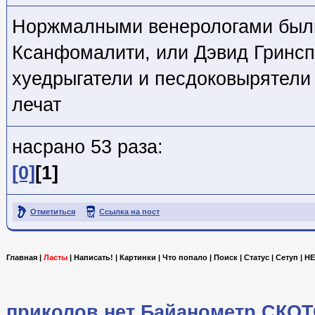
Норжмалными венерологами был
Ксанфомалити, или Дэвид Гринсп
хуедрыгатели и песдоковырятели
лечат
насрано 53 раза:
[0]
[1]
Отметиться
Ссылка на пост
Главная
|
Ласты
|
Написать!
|
Картинки
|
Что попало
|
Поиск
|
Статус
|
Сетуп
|
HE
приколов.нет
Байанометр
СКОТ