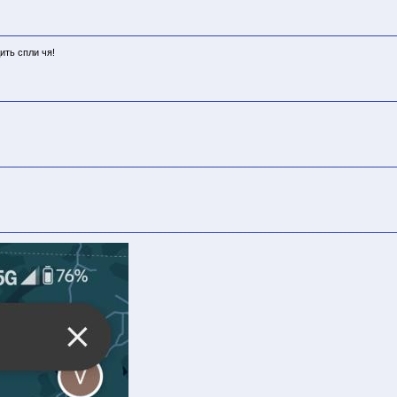
ить спли чя!