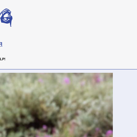
Я
LP!