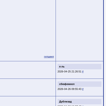
гетшеет
я ль
2026-04-25 21:26:51
#
сбюфемхел
2026-04-26 09:55:43
#
Дублизад