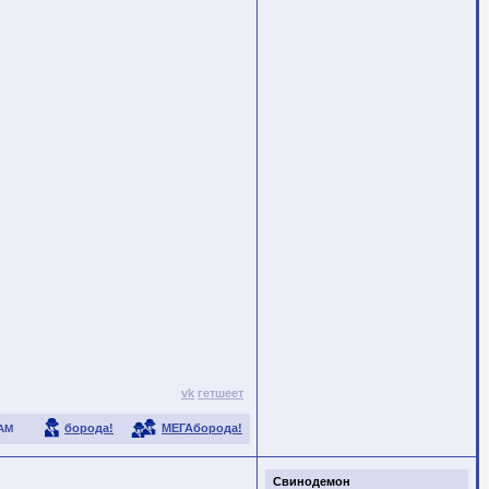
vk
гетшеет
борода!
МЕГАборода!
АМ
Свинодемон