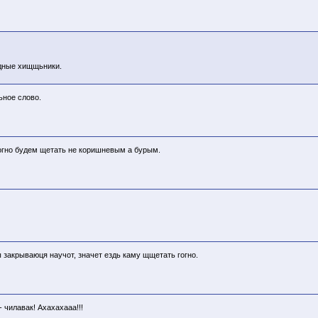
адные хищщьники.
ьное слово.
гогно будем щетать не коришневым а бурым.
ы закрываюця научот, значет ездь каму щщетать гогно.
 чилавак! Ахахахааа!!!