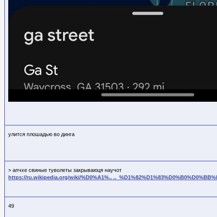
улится плошадью во динга
> апчхе свиные туволеты закрываюця научот
https://ru.wikipedia.org/wiki/%D0%A1%.. .._%D1%82%D1%83%D0%B0%D0%B
49