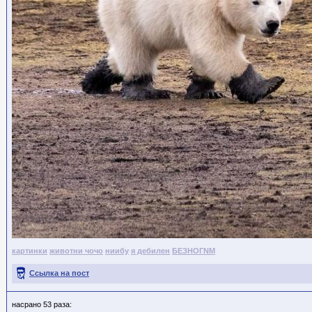
картинки
животни чочо
ниибу
я дебилен
БЕЗНОГNМ
Ссылка на пост
насрано 53 раза: