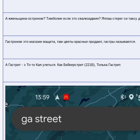
А жженьщина-остроном? Тимболие если это свалкоадмин? Яппаа стерег си таксу д
Гастроном это магазин ващета, там цветы красные продают, гастры называются.
А Гастрит - э То-то Кая улеться. Как Бейкерстрит (221Б), Толька Гастрит.