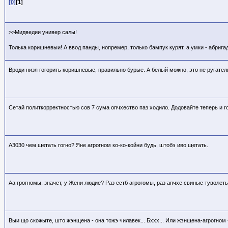
[0]
[1]
>>Мидведии универ салы!
Толька коришневыи! А ввод панды, нопремер, только бампук курят, а умки - абриг
Вроди низя гогорить коришневые, правильно бурые. А белый можно, это не ругател
Сетай политкорректностью сов 7 сума опчхество паз ходило. Додовайте теперь и 
А3030 чем щетать гогно? Яне агрогном ко-ко-койни будь, штобэ иво щетать.
Аа грогномы, значет, у Жени людие? Раз естб агрогомы, раз апчхе свиные туволет
Выи що скожыте, што жэнщена - она тожэ чилавек... Бххх... Или жэнщена-агрогном -