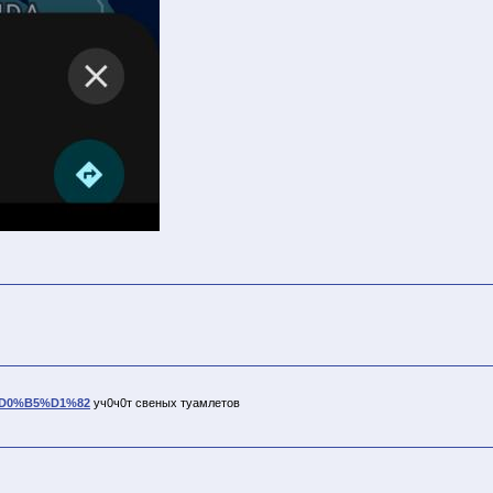
B%D0%B5%D1%82
уч0ч0т свеных туамлетов