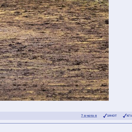
? я чото п
ЗАЧОТ
КГ/