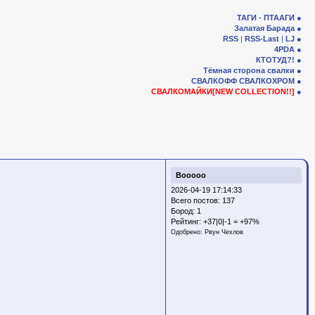
ТАГИ - ПТААГИ
Залатая Барада
RSS
|
RSS-Last
|
LJ
4PDA
КТОТУД?!
Тёмная сторона свалки
СВАЛКОФФ
СВАЛКОХРОМ
СВАЛКОМАЙКИ[NEW COLLECTION!!]
Booooo
2026-04-19 17:14:33
Всего постов: 137
Бород:
1
Рейтинг:
+37|0|-1 = +97%
Одобрено:
Рвун Чехлов