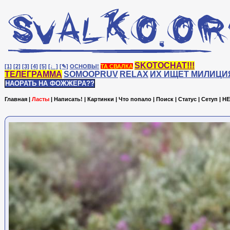
SKOTOCHAT!!!
[1]
[2]
[3]
[4]
[5]
[♩]
[✎]
ОСНОВЫ!
ТА СВАЛКА
ТЕЛЕГРАММА
SOMOOPRUV
RELAX
ИХ ИЩЕТ МИЛИЦИ
НАОРАТЬ НА ФОЖЖЕРА??
Главная
|
Ласты
|
Написать!
|
Картинки
|
Что попало
|
Поиск
|
Статус
|
Сетуп
|
HE