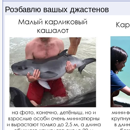
Роэбавлю вашых джастенов