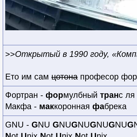
>>
Открытый в 1990 году, «Комп
Ето им сам
цотона
професор форт
Фортран -
фор
мулбный
тран
с ля
Макфа -
мак
коронная
фа
брека
GNU -
G
NU
G
NU
G
NU
G
NU
G
NU
G
N
ot
U
nix
N
ot
U
nix
N
ot
U
nix