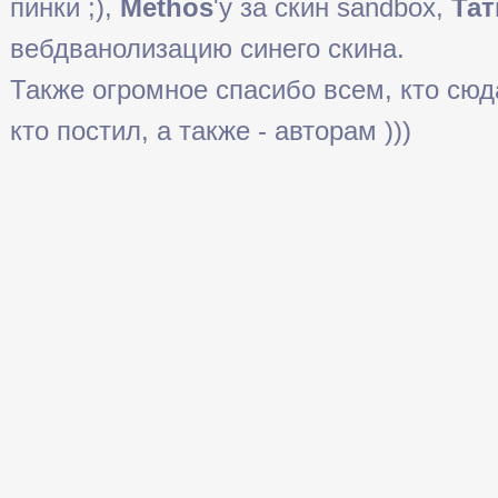
пинки ;),
Methos
'у за скин sandbox,
Тат
вебдванолизацию синего скина.
Также огромное спасибо всем, кто сюда 
кто постил, а также - авторам )))