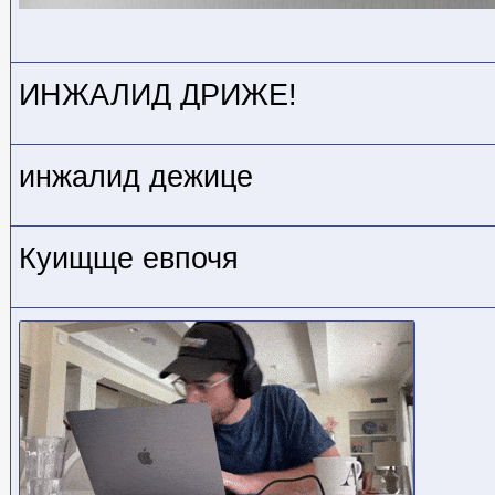
ИНЖАЛИД ДРИЖЕ!
инжалид дежице
Куищще евпочя