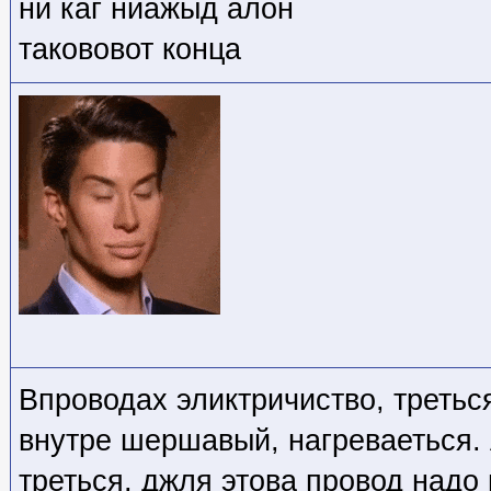
ни каг ниажыд алон
такововот конца
Впроводах эликтричиство, третьс
внутре шершавый, нагреваеться. 
треться, джля этова провод надо