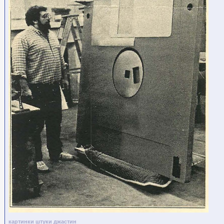
картинки
штуки
джастин