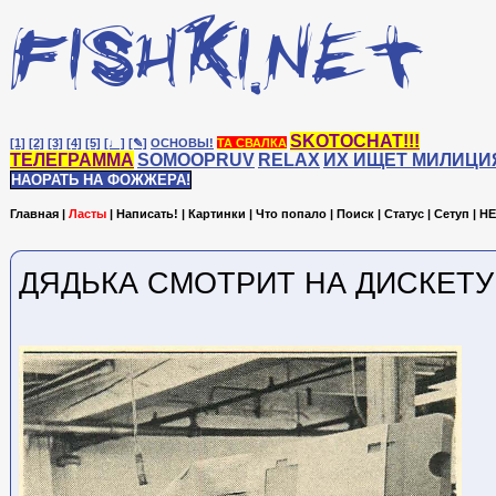
SKOTOCHAT!!!
[1]
[2]
[3]
[4]
[5]
[♩]
[✎]
ОСНОВЫ!
ТА СВАЛКА
ТЕЛЕГРАММА
SOMOOPRUV
RELAX
ИХ ИЩЕТ МИЛИЦИ
НАОРАТЬ НА ФОЖЖЕРА!
Главная
|
Ласты
|
Написать!
|
Картинки
|
Что попало
|
Поиск
|
Статус
|
Сетуп
|
HE
ДЯДЬКА СМОТРИТ НА ДИСКЕТУ