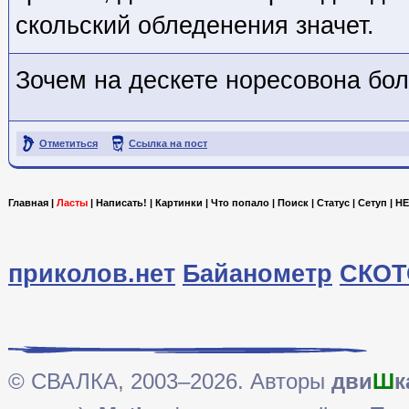
скольский обледенения значет.
Зочем на дескете норесовона бо
Отметиться
Ссылка на пост
Главная
|
Ласты
|
Написать!
|
Картинки
|
Что попало
|
Поиск
|
Статус
|
Сетуп
|
HE
приколов.нет
Байанометр
СКОТ
© СВАЛКА, 2003–2026. Авторы
дви
Ш
к