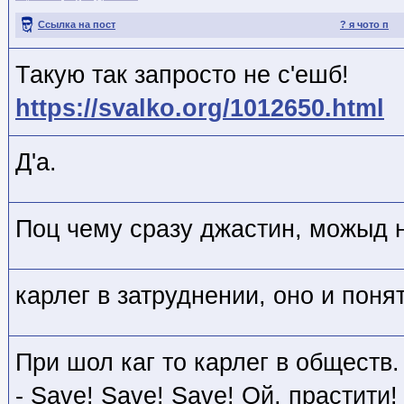
Ссылка на пост
? я чото п
Такую так запросто не с'ешб!
https://svalko.org/1012650.html
Д'а.
Поц чему сразу джастин, можыд 
карлег в затруднении, оно и поня
При шол каг то карлег в обществ
- Save! Save! Save! Ой, прастити! I