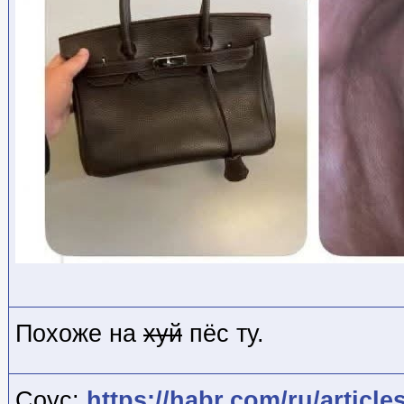
Похоже на
хуй
пёс ту.
Соус:
https://habr.com/ru/article