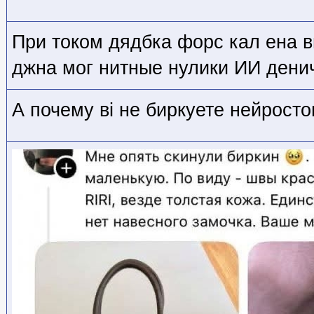
При током дядбка форс кал ена 
джна мог нитные нулики ИИ дени
А почему вi не биркуете нейрост