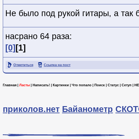
Не было под рукой гитары, а так 
насрано 64 раза:
[0]
[1]
Отметиться
Ссылка на пост
Главная
|
Ласты
|
Написать!
|
Картинки
|
Что попало
|
Поиск
|
Статус
|
Сетуп
|
HE
приколов.нет
Байанометр
СКОТ