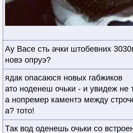
Ау Васе сть ачки штобевних 3030
новэ опруэ?
ядак опасаюся новых габжиков
ато ноденеш очьки - и увидеж не
а нопремер каментэ между строче
а? тото!
Так вод оденешь очьки со встро