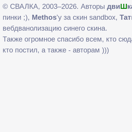
© СВАЛКА, 2003–2026. Авторы
дви
Ш
к
пинки ;),
Methos
'у за скин sandbox,
Тат
вебдванолизацию синего скина.
Также огромное спасибо всем, кто сюда 
кто постил, а также - авторам )))