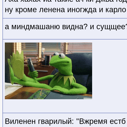
ну кроме ленена иногжда и карло
а миндмашаню видна? и сущщее
Виленен гварилый: "Вжремя естб