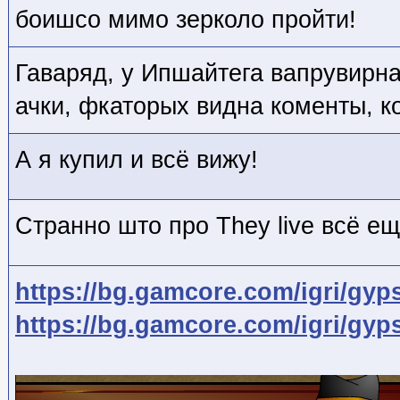
боишсо мимо зерколо пройти!
Гаваряд, у Ипшайтега вапрувирна
ачки, фкаторых видна коменты, ко
А я купил и всё вижу!
Странно што про They live всё ещ
https://bg.gamcore.com/igri/gyp
https://bg.gamcore.com/igri/gyp