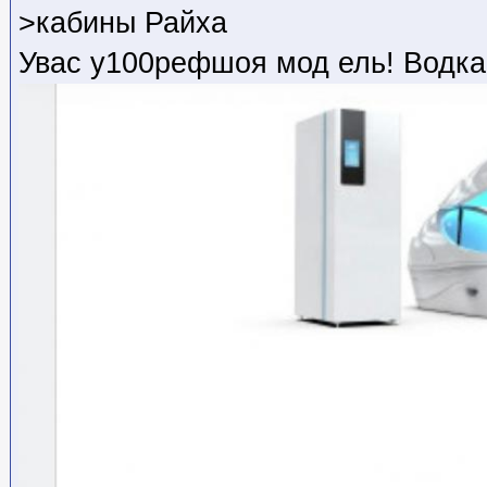
>кабины Райха
Увас у100рефшоя мод ель! Водка 