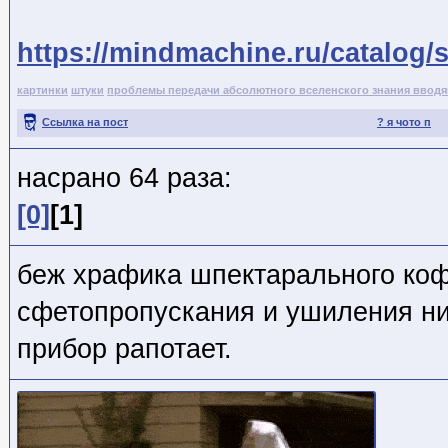
https://mindmachine.ru/catalog/
картинки
штуки
проблемы передачи абсолютного вселенского знания ввод
Ссылка на пост
? я чото п
насрано 64 раза:
[0]
[1]
беж храфика шпектарального ко
сфетопропускания и ушиления ни
прибор рапотает.