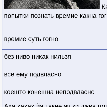
Ка
попытки познать времие какна гог
времие суть гогно
без ниво никак нильзя
всё ему подвласно
коешто конешна неподвласно
Аха хахах йа такие ач ки джва го