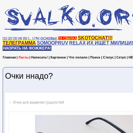
SKOTOCHAT!!!
[1]
[2]
[3]
[4]
[5]
[♩]
[✎]
ОСНОВЫ!
ТА СВАЛКА
ТЕЛЕГРАММА
SOMOOPRUV
RELAX
ИХ ИЩЕТ МИЛИЦИ
НАОРАТЬ НА ФОЖЖЕРА!
Главная
|
Ласты
|
Написать!
|
Картинки
|
Что попало
|
Поиск
|
Статус
|
Сетуп
|
HE
Очки ннадо?