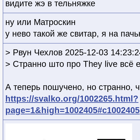
видите жэ в тельняжке
ну или Матроскин
у нево такой же свитар, я на пач
> Рвун Чехлов 2025-12-03 14:23:2
> Странно што про They live всё 
А теперь пошучено, но странно, ч
https://svalko.org/1002265.html?
page=1&high=1002405#c1002405