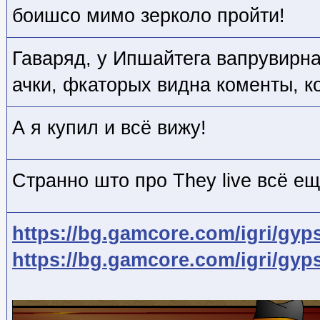
боишсо мимо зерколо пройти!
Гаваряд, у Ипшайтега вапрувирна
ачки, фкаторых видна коменты, ко
А я купил и всё вижу!
Странно што про They live всё ещ
https://bg.gamcore.com/igri/gyp
https://bg.gamcore.com/igri/gyp