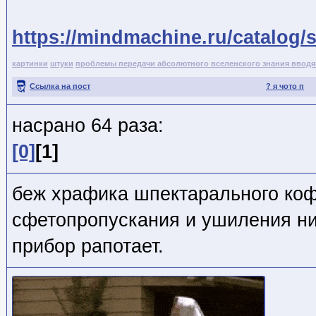
https://mindmachine.ru/catalog/
картинки
штуки
проблемы передачи абсолютного вселенского знания ввод
Ссылка на пост
? я чото п
насрано 64 раза:
[0]
[1]
беж храфика шпектарального ко
сфетопропускания и ушиления ни
прибор рапотает.