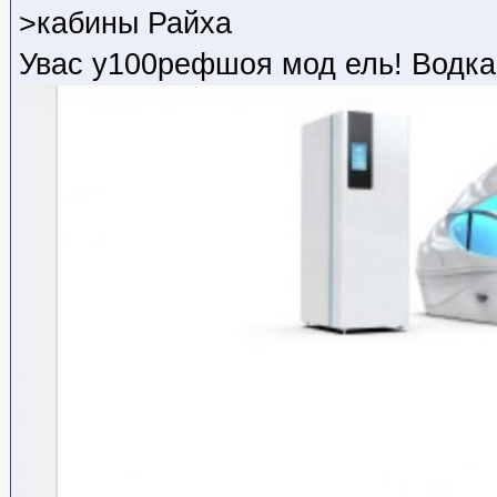
>кабины Райха
Увас у100рефшоя мод ель! Водка 