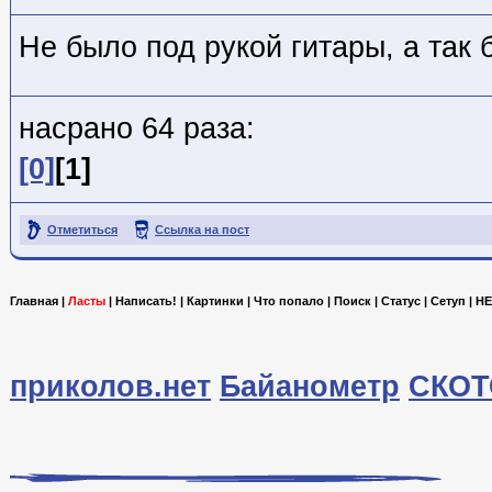
Не было под рукой гитары, а так 
насрано 64 раза:
[0]
[1]
Отметиться
Ссылка на пост
Главная
|
Ласты
|
Написать!
|
Картинки
|
Что попало
|
Поиск
|
Статус
|
Сетуп
|
HE
приколов.нет
Байанометр
СКОТ