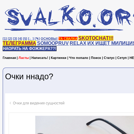
SKOTOCHAT!!!
[1]
[2]
[3]
[4]
[5]
[♩]
[✎]
ОСНОВЫ!
ТА СВАЛКА
ТЕЛЕГРАММА
SOMOOPRUV
RELAX
ИХ ИЩЕТ МИЛИЦИ
НАОРАТЬ НА ФОЖЖЕРА??!
Главная
|
Ласты
|
Написать!
|
Картинки
|
Что попало
|
Поиск
|
Статус
|
Сетуп
|
HE
Очки ннадо?