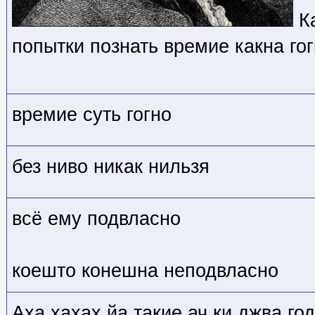
Ка
попытки познать времие какна гог
времие суть гогно
без ниво никак нильзя
всё ему подвласно
коешто конешна неподвласно
Аха хахах йа такие ач ки джва го