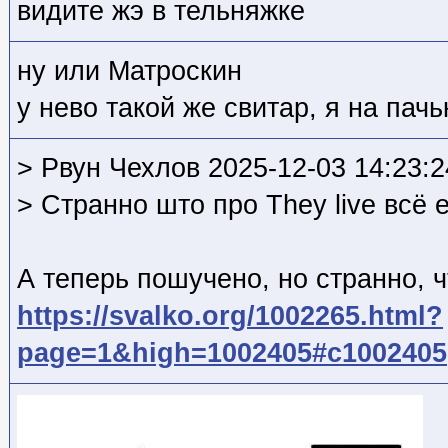
видите жэ в тельняжке
ну или Матроскин
у нево такой же свитар, я на пач
> Рвун Чехлов 2025-12-03 14:23:2
> Странно што про They live всё 
А теперь пошучено, но странно, ч
https://svalko.org/1002265.html?
page=1&high=1002405#c1002405