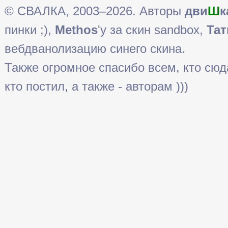
© СВАЛКА, 2003–2026. Авторы
дви
Ш
к
пинки ;),
Methos
'у за скин sandbox,
Тат
вебдванолизацию синего скина.
Также огромное спасибо всем, кто сюда 
кто постил, а также - авторам )))