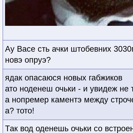
Ау Васе сть ачки штобевних 3030
новэ опруэ?
ядак опасаюся новых габжиков
ато ноденеш очьки - и увидеж не
а нопремер каментэ между строче
а? тото!
Так вод оденешь очьки со встро