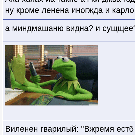
ну кроме ленена иногжда и карло
а миндмашаню видна? и сущщее
Виленен гварилый: "Вжремя естб