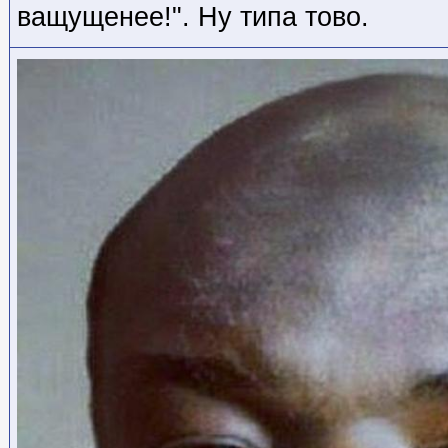
ващущенее!". Ну типа тово.