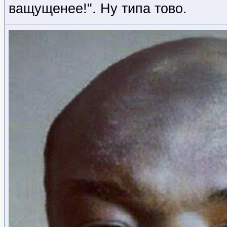
ващущенее!". Ну типа тово.