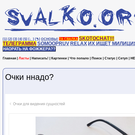
SKOTOCHAT!!!
[1]
[2]
[3]
[4]
[5]
[♩]
[✎]
ОСНОВЫ!
ТА СВАЛКА
ТЕЛЕГРАММА
SOMOOPRUV
RELAX
ИХ ИЩЕТ МИЛИЦИ
НАОРАТЬ НА ФОЖЖЕРА??
Главная
|
Ласты
|
Написать!
|
Картинки
|
Что попало
|
Поиск
|
Статус
|
Сетуп
|
HE
Очки ннадо?