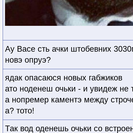
Ау Васе сть ачки штобевних 3030
новэ опруэ?
ядак опасаюся новых габжиков
ато ноденеш очьки - и увидеж не
а нопремер каментэ между строче
а? тото!
Так вод оденешь очьки со встро