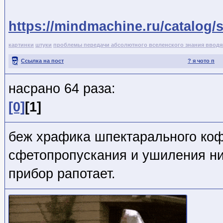
https://mindmachine.ru/catalog/
картинки
штуки
проблемы передачи абсолютного вселенского знания ввод
Ссылка на пост
? я чото п
насрано 64 раза:
[0]
[1]
беж храфика шпектарального ко
сфетопропускания и ушиления ни
прибор рапотает.