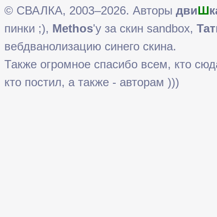
© СВАЛКА, 2003–2026. Авторы
дви
Ш
к
пинки ;),
Methos
'у за скин sandbox,
Тат
вебдванолизацию синего скина.
Также огромное спасибо всем, кто сюда 
кто постил, а также - авторам )))