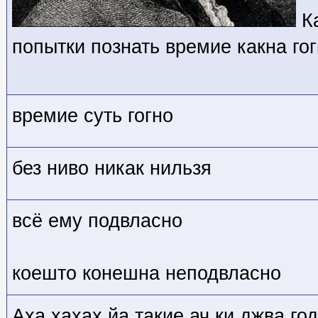
Ка
попытки познать времие какна гог
времие суть гогно
без ниво никак нильзя
всё ему подвласно
коешто конешна неподвласно
Аха хахах йа такие ач ки джва го