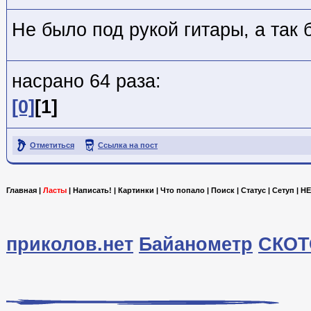
Не было под рукой гитары, а так 
насрано 64 раза:
[0]
[1]
Отметиться
Ссылка на пост
Главная
|
Ласты
|
Написать!
|
Картинки
|
Что попало
|
Поиск
|
Статус
|
Сетуп
|
HE
приколов.нет
Байанометр
СКОТ