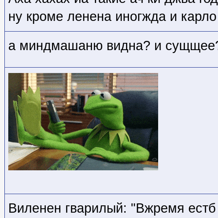
ну кроме ленена иногжда и карло
а миндмашаню видна? и сущщее
Виленен гварилый: "Вжремя естб