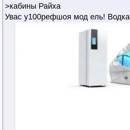
>кабины Райха
Увас у100рефшоя мод ель! Водка 