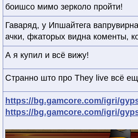
боишсо мимо зерколо пройти!
Гаваряд, у Ипшайтега вапрувирна
ачки, фкаторых видна коменты, ко
А я купил и всё вижу!
Странно што про They live всё ещ
https://bg.gamcore.com/igri/gyp
https://bg.gamcore.com/igri/gyp