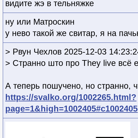
видите жэ в тельняжке
ну или Матроскин
у нево такой же свитар, я на пач
> Рвун Чехлов 2025-12-03 14:23:2
> Странно што про They live всё 
А теперь пошучено, но странно, ч
https://svalko.org/1002265.html?
page=1&high=1002405#c1002405