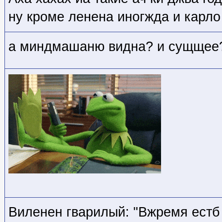
ну кроме ленена иногжда и карло
а миндмашаню видна? и сущщее
Виленен гварилый: "Вжремя естб