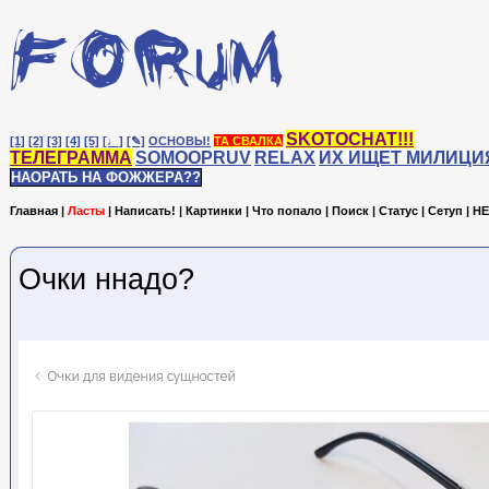
SKOTOCHAT!!!
[1]
[2]
[3]
[4]
[5]
[♩]
[✎]
ОСНОВЫ!
ТА СВАЛКА
ТЕЛЕГРАММА
SOMOOPRUV
RELAX
ИХ ИЩЕТ МИЛИЦИ
НАОРАТЬ НА ФОЖЖЕРА??
Главная
|
Ласты
|
Написать!
|
Картинки
|
Что попало
|
Поиск
|
Статус
|
Сетуп
|
HE
Очки ннадо?