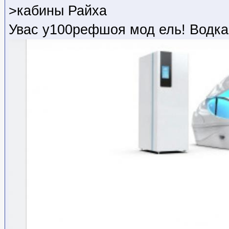
>кабины Райха
Увас у100рефшоя мод ель! Водка 