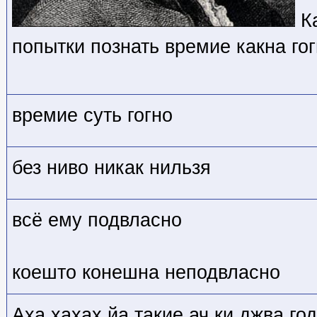
Ка
попытки познать времие какна гог
времие суть гогно
без ниво никак нильзя
всё ему подвласно
коешто конешна неподвласно
Аха хахах йа такие ач ки джва го