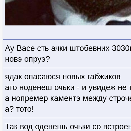
Ау Васе сть ачки штобевних 3030
новэ опруэ?
ядак опасаюся новых габжиков
ато ноденеш очьки - и увидеж не
а нопремер каментэ между строче
а? тото!
Так вод оденешь очьки со встро