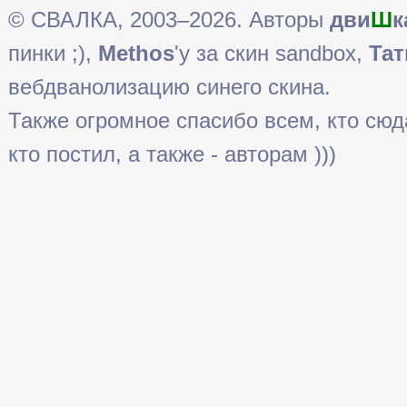
© СВАЛКА, 2003–2026. Авторы
дви
Ш
к
пинки ;),
Methos
'у за скин sandbox,
Тат
вебдванолизацию синего скина.
Также огромное спасибо всем, кто сюда 
кто постил, а также - авторам )))