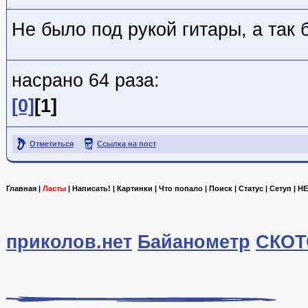
Не было под рукой гитары, а так 
насрано 64 раза:
[0]
[1]
Отметиться
Ссылка на пост
Главная
|
Ласты
|
Написать!
|
Картинки
|
Что попало
|
Поиск
|
Статус
|
Сетуп
|
HE
приколов.нет
Байанометр
СКОТ