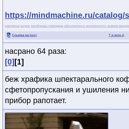
https://mindmachine.ru/catalog/
картинки
штуки
проблемы передачи абсолютного вселенского знания ввод
Ссылка на пост
? я чото п
насрано 64 раза:
[0]
[1]
беж храфика шпектарального ко
сфетопропускания и ушиления ни
прибор рапотает.