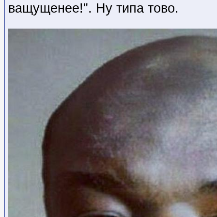
ващущенее!". Ну типа тово.