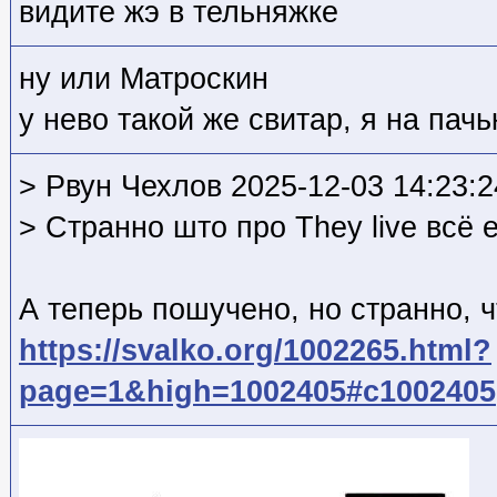
видите жэ в тельняжке
ну или Матроскин
у нево такой же свитар, я на пач
> Рвун Чехлов 2025-12-03 14:23:2
> Странно што про They live всё 
А теперь пошучено, но странно, ч
https://svalko.org/1002265.html?
page=1&high=1002405#c1002405