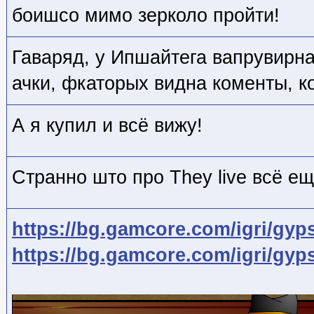
боишсо мимо зерколо пройти!
Гаваряд, у Ипшайтега вапрувирна
ачки, фкаторых видна коменты, ко
А я купил и всё вижу!
Странно што про They live всё ещ
https://bg.gamcore.com/igri/gyp
https://bg.gamcore.com/igri/gyp