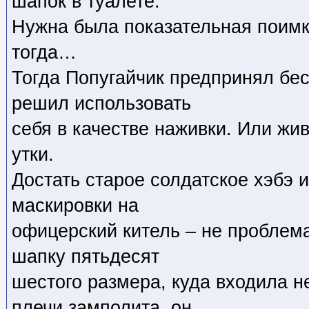
шапок в туалете.
Нужна была показательная поимк
тогда…
Тогда Попугайчик предпринял бе
решил использовать
себя в качестве наживки. Или ж
утки.
Достать старое солдатское хэбэ и
маскировки на
офицерский китель – не проблем
шапку пятьдесят
шестого размера, куда входила не
плечи замполита, он