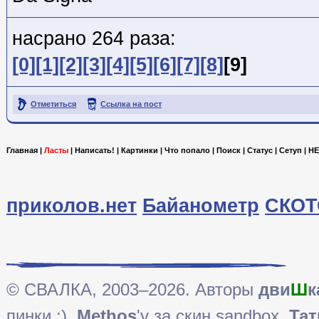
насрано 264 раза:
[0]
[1]
[2]
[3]
[4]
[5]
[6]
[7]
[8]
[9]
Отметиться
Ссылка на пост
Главная
|
Ласты
|
Написать!
|
Картинки
|
Что попало
|
Поиск
|
Статус
|
Сетуп
|
HE
приколов.нет
Байанометр
СКОТ
© СВАЛКА, 2003–2026. Авторы
дви
Ш
к
пинки ;),
Methos
'у за скин sandbox,
Тат