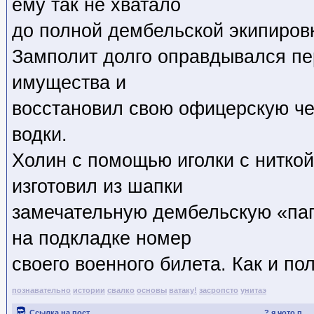
ему так не хватало
до полной дембельской экипиров
Замполит долго оправдывался пе
имущества и
восстановил свою офицерскую че
водки.
Холин с помощью иголки с ниткой
изготовил из шапки
замечательную дембельскую «пап
на подкладке номер
своего военного билета. Как и по
познавательно
истории
свалко
основы
ватаку!
засропсто
унитаэ
Ссылка на пост
? я чото п