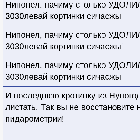
Нипонел, пачиму столько УДОЛИЛ,
3030левай кортинки сичасжы!
Нипонел, пачиму столько УДОЛИЛ,
3030левай кортинки сичасжы!
Нипонел, пачиму столько УДОЛИЛ,
3030левай кортинки сичасжы!
И последнюю кротинку из Нупогод
листать. Так вы не восстановите
пидарометрии!