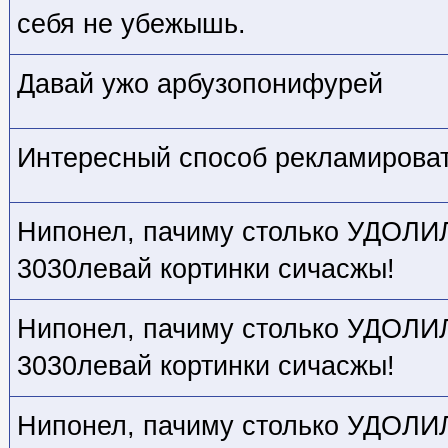
себя не убежышь.
Давай ужо арбузопонифурей
Интересный способ рекламировать
Нипонел, пачиму столько УДОЛИЛ,
3030левай кортинки сичасжы!
Нипонел, пачиму столько УДОЛИЛ,
3030левай кортинки сичасжы!
Нипонел, пачиму столько УДОЛИЛ,