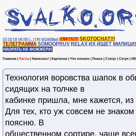
SKOTOCHAT!!!
[1]
[2]
[3]
[4]
[5]
[♩]
[✎]
ОСНОВЫ!
ТА СВАЛКА
ТЕЛЕГРАММА
SOMOOPRUV
RELAX
ИХ ИЩЕТ МИЛИЦИ
НАОРАТЬ НА ФОЖЖЕРА!
Главная
|
Ласты
|
Написать!
|
Картинки
|
Что попало
|
Поиск
|
Статус
|
Сетуп
|
HE
Технология воровства шапок в о
сидящих на толчке в
кабинке пришла, мне кажется, из
Для тех, кто уж совсем не знаком
поясню. В
общественном сортире, чаще всег