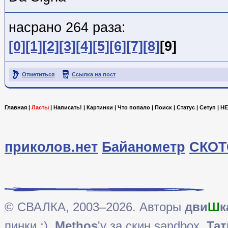
насрано 264 раза:
[0]
[1]
[2]
[3]
[4]
[5]
[6]
[7]
[8]
[9]
Отметиться
Ссылка на пост
Главная
|
Ласты
|
Написать!
|
Картинки
|
Что попало
|
Поиск
|
Статус
|
Сетуп
|
HE
приколов.нет
Байанометр
СКОТ
© СВАЛКА, 2003–2026. Авторы
дви
Ш
к
пинки ;),
Methos
'у за скин sandbox,
Тат