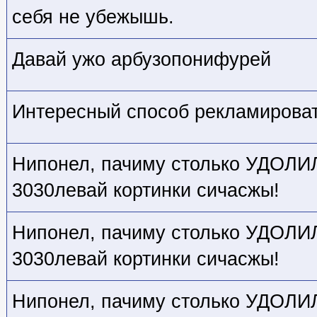
себя не убежышь.
Давай ужо арбузопонифурей
Интересный способ рекламировать
Нипонел, пачиму столько УДОЛИЛ,
3030левай кортинки сичасжы!
Нипонел, пачиму столько УДОЛИЛ,
3030левай кортинки сичасжы!
Нипонел, пачиму столько УДОЛИЛ,