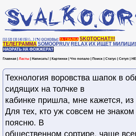
SKOTOCHAT!!!
[1]
[2]
[3]
[4]
[5]
[♩]
[✎]
ОСНОВЫ!
ТА СВАЛКА
ТЕЛЕГРАММА
SOMOOPRUV
RELAX
ИХ ИЩЕТ МИЛИЦИ
НАОРАТЬ НА ФОЖЖЕРА?
Главная
|
Ласты
|
Написать!
|
Картинки
|
Что попало
|
Поиск
|
Статус
|
Сетуп
|
HE
Технология воровства шапок в о
сидящих на толчке в
кабинке пришла, мне кажется, из
Для тех, кто уж совсем не знаком
поясню. В
общественном сортире, чаще всег