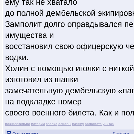
ему так не хватало
до полной дембельской экипиров
Замполит долго оправдывался пе
имущества и
восстановил свою офицерскую че
водки.
Холин с помощью иголки с ниткой
изготовил из шапки
замечательную дембельскую «пап
на подкладке номер
своего военного билета. Как и по
познавательно
истории
свалко
основы
ватаку!
засропсто
унитаэ
Ссылка на пост
? я чото п