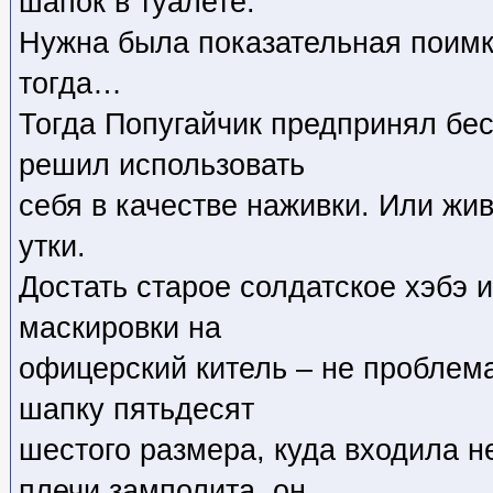
шапок в туалете.
Нужна была показательная поимк
тогда…
Тогда Попугайчик предпринял бе
решил использовать
себя в качестве наживки. Или ж
утки.
Достать старое солдатское хэбэ и
маскировки на
офицерский китель – не проблем
шапку пятьдесят
шестого размера, куда входила не
плечи замполита, он