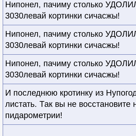
Нипонел, пачиму столько УДОЛИЛ,
3030левай кортинки сичасжы!
Нипонел, пачиму столько УДОЛИЛ,
3030левай кортинки сичасжы!
Нипонел, пачиму столько УДОЛИЛ,
3030левай кортинки сичасжы!
И последнюю кротинку из Нупогод
листать. Так вы не восстановите
пидарометрии!