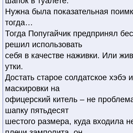
шапок в туалете.
Нужна была показательная поимк
тогда…
Тогда Попугайчик предпринял бе
решил использовать
себя в качестве наживки. Или ж
утки.
Достать старое солдатское хэбэ и
маскировки на
офицерский китель – не проблем
шапку пятьдесят
шестого размера, куда входила не
плечи замполита, он