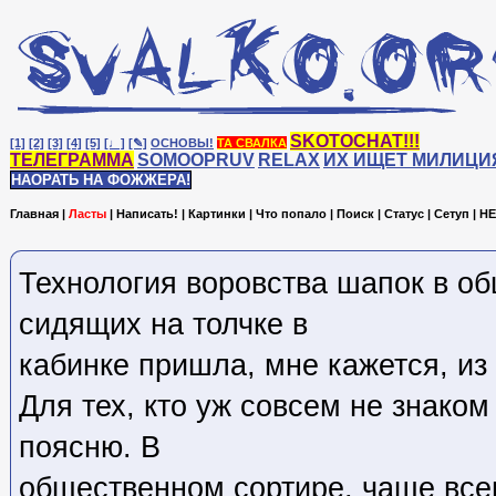
SKOTOCHAT!!!
[1]
[2]
[3]
[4]
[5]
[♩]
[✎]
ОСНОВЫ!
ТА СВАЛКА
ТЕЛЕГРАММА
SOMOOPRUV
RELAX
ИХ ИЩЕТ МИЛИЦИ
НАОРАТЬ НА ФОЖЖЕРА!
Главная
|
Ласты
|
Написать!
|
Картинки
|
Что попало
|
Поиск
|
Статус
|
Сетуп
|
HE
Технология воровства шапок в о
сидящих на толчке в
кабинке пришла, мне кажется, из
Для тех, кто уж совсем не знаком
поясню. В
общественном сортире, чаще всег