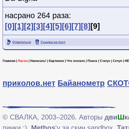
насрано 264 раза:
[0]
[1]
[2]
[3]
[4]
[5]
[6]
[7]
[8]
[9]
Отметиться
Ссылка на пост
Главная
|
Ласты
|
Написать!
|
Картинки
|
Что попало
|
Поиск
|
Статус
|
Сетуп
|
HE
приколов.нет
Байанометр
СКОТ
© СВАЛКА, 2003–2026. Авторы
дви
Ш
к
пинки ;),
Methos
'у за скин sandbox,
Тат