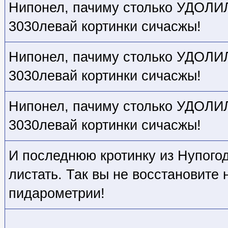
Нипонел, пачиму столько УДОЛИЛ,
3030левай кортинки сичасжы!
Нипонел, пачиму столько УДОЛИЛ,
3030левай кортинки сичасжы!
Нипонел, пачиму столько УДОЛИЛ,
3030левай кортинки сичасжы!
И последнюю кротинку из Нупогод
листать. Так вы не восстановите
пидарометрии!