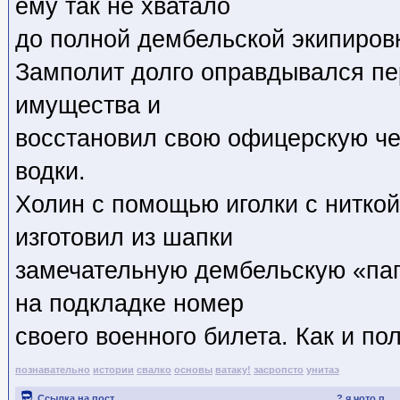
ему так не хватало
до полной дембельской экипиров
Замполит долго оправдывался пе
имущества и
восстановил свою офицерскую че
водки.
Холин с помощью иголки с ниткой
изготовил из шапки
замечательную дембельскую «пап
на подкладке номер
своего военного билета. Как и по
познавательно
истории
свалко
основы
ватаку!
засропсто
унитаэ
Ссылка на пост
? я чото п