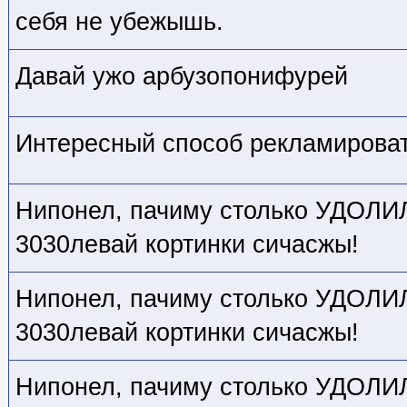
себя не убежышь.
Давай ужо арбузопонифурей
Интересный способ рекламировать
Нипонел, пачиму столько УДОЛИЛ,
3030левай кортинки сичасжы!
Нипонел, пачиму столько УДОЛИЛ,
3030левай кортинки сичасжы!
Нипонел, пачиму столько УДОЛИЛ,